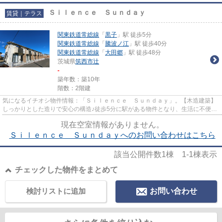
Ｓｉｌｅｎｃｅ Ｓｕｎｄａｙ
賃貸｜テラス
関東鉄道常総線
「
黒子
」駅 徒歩5分
関東鉄道常総線
「
騰波ノ江
」駅 徒歩40分
関東鉄道常総線
「
大田郷
」駅 徒歩48分
茨城県
筑西市
辻
-
築年数：築10年
階数：2階建
気になるイチオシ物件情報：「Ｓｉｌｅｎｃｅ Ｓｕｎｄａｙ」。【木造建築】
しっかりとした造りで安心の構造♪徒歩5分に駅がある物件となり、生活に不便を
感じません♪独立した玄関や庭...
現在空室情報がありません。
Ｓｉｌｅｎｃｅ Ｓｕｎｄａｙへのお問い合わせはこちら
該当公開件数
1
棟
1-1
棟表示
チェックした物件をまとめて
検討リストに追加
お問い合わせ