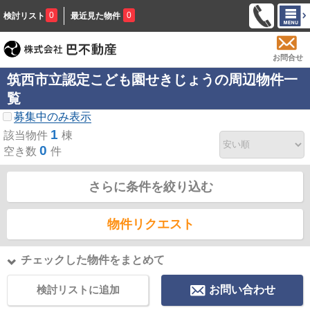
0
0
検討リスト
最近見た物件
お問合せ
筑西市立認定こども園せきじょうの周辺物件一
覧
募集中のみ表示
1
該当物件
棟
0
空き数
件
さらに条件を絞り込む
物件リクエスト
チェックした物件をまとめて
検討リストに追加
お問い合わせ