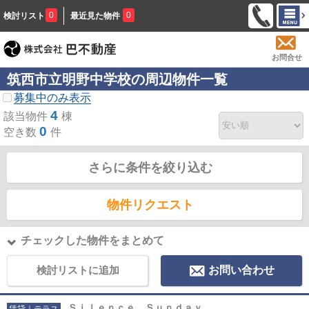
0
0
検討リスト
最近見た物件
お問合せ
筑西市立明野中学校の周辺物件一覧
募集中のみ表示
4
該当物件
棟
0
空き数
件
さらに条件を絞り込む
物件リクエスト
チェックした物件をまとめて
検討リストに追加
お問い合わせ
Ｓｉｌｅｎｃｅ Ｓｕｎｄａｙ
賃貸｜テラス