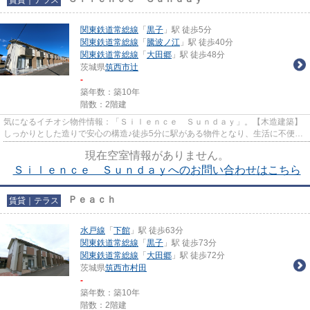
関東鉄道常総線
「
黒子
」駅 徒歩5分
関東鉄道常総線
「
騰波ノ江
」駅 徒歩40分
関東鉄道常総線
「
大田郷
」駅 徒歩48分
茨城県
筑西市
辻
-
築年数：築10年
階数：2階建
気になるイチオシ物件情報：「Ｓｉｌｅｎｃｅ Ｓｕｎｄａｙ」。【木造建築】
しっかりとした造りで安心の構造♪徒歩5分に駅がある物件となり、生活に不便を
感じません♪独立した玄関や庭...
現在空室情報がありません。
Ｓｉｌｅｎｃｅ Ｓｕｎｄａｙへのお問い合わせはこちら
Ｐｅａｃｈ
賃貸｜テラス
水戸線
「
下館
」駅 徒歩63分
関東鉄道常総線
「
黒子
」駅 徒歩73分
関東鉄道常総線
「
大田郷
」駅 徒歩72分
茨城県
筑西市
村田
-
築年数：築10年
階数：2階建