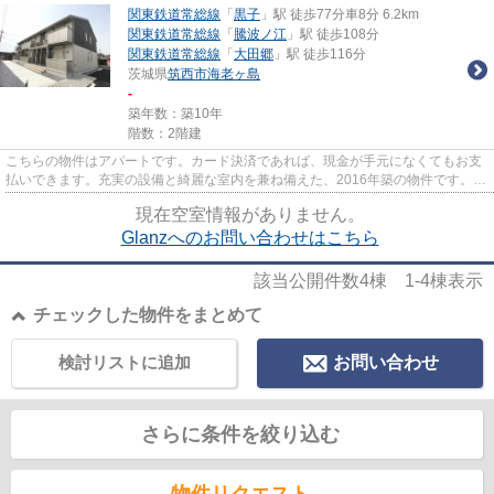
関東鉄道常総線
「
黒子
」駅 徒歩77分車8分 6.2km
関東鉄道常総線
「
騰波ノ江
」駅 徒歩108分
関東鉄道常総線
「
大田郷
」駅 徒歩116分
茨城県
筑西市
海老ヶ島
-
築年数：築10年
階数：2階建
こちらの物件はアパートです。カード決済であれば、現金が手元になくてもお支
払いできます。充実の設備と綺麗な室内を兼ね備えた、2016年築の物件です。新
着情報：Glanzの空室情報なら...
現在空室情報がありません。
Glanzへのお問い合わせはこちら
該当公開件数
4
棟
1-4
棟表示
チェックした物件をまとめて
検討リストに追加
お問い合わせ
さらに条件を絞り込む
物件リクエスト