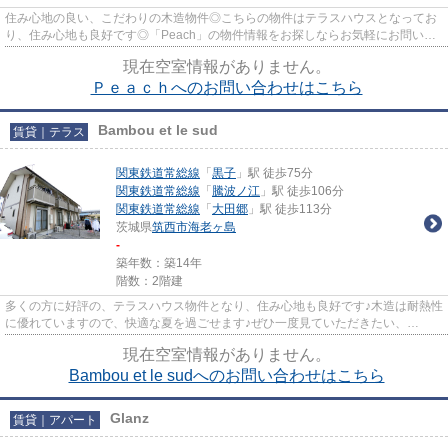
住み心地の良い、こだわりの木造物件◎こちらの物件はテラスハウスとなってお
り、住み心地も良好です◎「Peach」の物件情報をお探しならお気軽にお問い合
わせください◎筑西市の水戸線下...
現在空室情報がありません。
Ｐｅａｃｈへのお問い合わせはこちら
Bambou et le sud
賃貸｜テラス
関東鉄道常総線
「
黒子
」駅 徒歩75分
関東鉄道常総線
「
騰波ノ江
」駅 徒歩106分
関東鉄道常総線
「
大田郷
」駅 徒歩113分
茨城県
筑西市
海老ヶ島
-
築年数：築14年
階数：2階建
多くの方に好評の、テラスハウス物件となり、住み心地も良好です♪木造は耐熱性
に優れていますので、快適な夏を過ごせます♪ぜひ一度見ていただきたい、
「Bambou et le sud」です♪住みよ...
現在空室情報がありません。
Bambou et le sudへのお問い合わせはこちら
Glanz
賃貸｜アパート