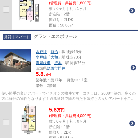
(管理費・共益費 1,800円)
敷：0ヶ月｜礼：1ヶ月
所在階：2階
間取り：2LDK
面積：58.86㎡
グラン・エスポワール
賃貸｜アパート
水戸線
「
新治
」駅 徒歩15分
水戸線
「
大和
」駅 徒歩73分
真岡鉄道
「
折本
」駅 徒歩76分
茨城県
筑西市
門井
5.8
万円
築年数：築17年 ｜募集中：
1室
階数：2階建
使い勝手の良いアパートでイチオシの物件です！コチラは、2008年築の、多くの
方に好評の物件となります！通風良好で陽の当たる気持ちの良いアパートをご提
供いたします！多くの方から...
5.8
万
円
(管理費・共益費 4,000円)
敷：0ヶ月｜礼：0ヶ月
所在階：1階
間取り：2DK
面積：51.51㎡