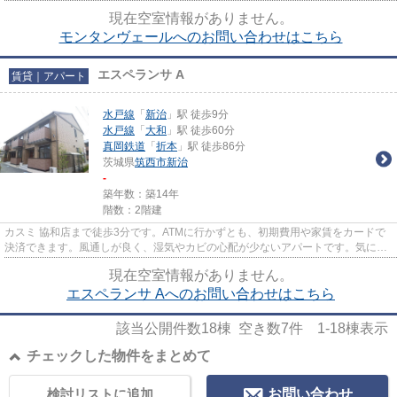
を省けます。こちらの物件は...
現在空室情報がありません。
モンタンヴェールへのお問い合わせはこちら
エスペランサ A
賃貸｜アパート
水戸線
「
新治
」駅 徒歩9分
水戸線
「
大和
」駅 徒歩60分
真岡鉄道
「
折本
」駅 徒歩86分
茨城県
筑西市
新治
-
築年数：築14年
階数：2階建
カスミ 協和店まで徒歩3分です。ATMに行かずとも、初期費用や家賃をカードで
決済できます。風通しが良く、湿気やカビの心配が少ないアパートです。気にな
るイチオシ物件情報：「エスペ...
現在空室情報がありません。
エスペランサ Aへのお問い合わせはこちら
該当公開件数
18
棟 空き数
7
件
1-18
棟表示
チェックした物件をまとめて
検討リストに追加
お問い合わせ