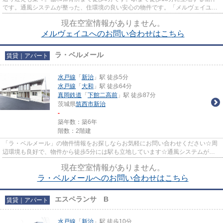
です。通風システムが整った、住環境の良い安心の物件です。「メルヴェイユ」
の物件情報をお探しならお気軽...
現在空室情報がありません。
メルヴェイユへのお問い合わせはこちら
ラ・ベルメール
賃貸｜アパート
水戸線
「
新治
」駅 徒歩5分
水戸線
「
大和
」駅 徒歩64分
真岡鉄道
「
下館二高前
」駅 徒歩87分
茨城県
筑西市
新治
-
築年数：築6年
階数：2階建
「ラ・ベルメール」の物件情報をお探しならお気軽にお問い合わせください☆周
辺環境も良好で、物件から徒歩5分には駅も立地しています☆通風システムが整
った、住環境の良い安心のアパー...
現在空室情報がありません。
ラ・ベルメールへのお問い合わせはこちら
エスペランサ B
賃貸｜アパート
水戸線
「
新治
」駅 徒歩10分