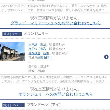
歩いて5分の場所には常陽銀行 協和支店があります。通風システムが整った換気
がしやすいアパートです。敷地内ごみ置き場は、忙しいあなたの時間を有効に活
用できます。ぜひ一度見てい...
現在空室情報がありません。
グランド マリアージュへのお問い合わせはこちら
オランジュリー
賃貸｜テラス
水戸線
「
新治
」駅 徒歩11分
水戸線
「
大和
」駅 徒歩69分
真岡鉄道
「
折本
」駅 徒歩78分
茨城県
筑西市
門井
-
築年数：築18年
階数：2階建
洗濯物も自然乾燥ですぐ乾く通風良好な間取りの物件。テラスハウスは庭も独立
しており、ガーデニングなども楽しめます。多額になる初期費用をカード決済す
ると、ポイントがおすすめに...
現在空室情報がありません。
オランジュリーへのお問い合わせはこちら
プランドールI（アイ）
賃貸｜アパート