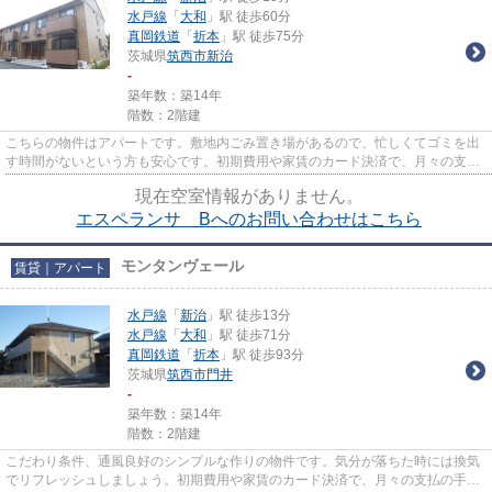
水戸線
「
大和
」駅 徒歩60分
真岡鉄道
「
折本
」駅 徒歩75分
茨城県
筑西市
新治
-
築年数：築14年
階数：2階建
こちらの物件はアパートです。敷地内ごみ置き場があるので、忙しくてゴミを出
す時間がないという方も安心です。初期費用や家賃のカード決済で、月々の支払
の手間を省けます。「エスペ...
現在空室情報がありません。
エスペランサ Bへのお問い合わせはこちら
モンタンヴェール
賃貸｜アパート
水戸線
「
新治
」駅 徒歩13分
水戸線
「
大和
」駅 徒歩71分
真岡鉄道
「
折本
」駅 徒歩93分
茨城県
筑西市
門井
-
築年数：築14年
階数：2階建
こだわり条件、通風良好のシンプルな作りの物件です。気分が落ちた時には換気
でリフレッシュしましょう。初期費用や家賃のカード決済で、月々の支払の手間