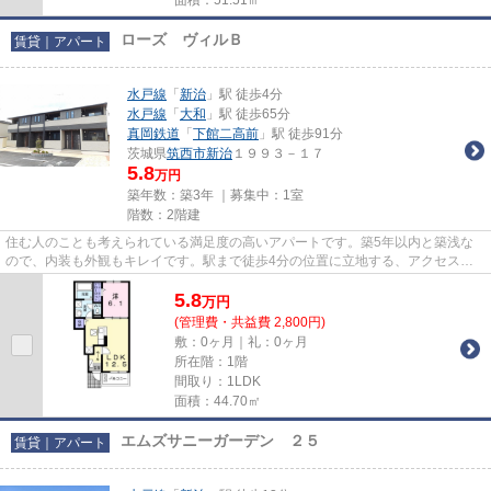
ローズ ヴィルＢ
賃貸｜アパート
水戸線
「
新治
」駅 徒歩4分
水戸線
「
大和
」駅 徒歩65分
真岡鉄道
「
下館二高前
」駅 徒歩91分
茨城県
筑西市
新治
１９９３－１７
5.8
万円
築年数：築3年 ｜募集中：
1室
階数：2階建
住む人のことも考えられている満足度の高いアパートです。築5年以内と築浅な
ので、内装も外観もキレイです。駅まで徒歩4分の位置に立地する、アクセス良
好な物件です。こだわりで選び...
5.8
万
円
(管理費・共益費 2,800円)
敷：0ヶ月｜礼：0ヶ月
所在階：1階
間取り：1LDK
面積：44.70㎡
エムズサニーガーデン ２５
賃貸｜アパート