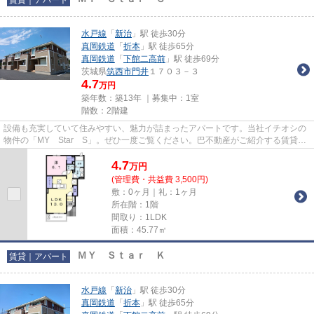
水戸線
「
新治
」駅 徒歩30分
真岡鉄道
「
折本
」駅 徒歩65分
真岡鉄道
「
下館二高前
」駅 徒歩69分
茨城県
筑西市
門井
１７０３－３
4.7
万円
築年数：築13年 ｜募集中：
1室
階数：2階建
設備も充実していて住みやすい、魅力が詰まったアパートです。当社イチオシの
物件の「MY Star S」。ぜひ一度ご覧ください。巴不動産がご紹介する賃貸物
件はいかがでしょうか。主に筑...
4.7
万
円
(管理費・共益費 3,500円)
敷：0ヶ月｜礼：1ヶ月
所在階：1階
間取り：1LDK
面積：45.77㎡
ＭＹ Ｓｔａｒ Ｋ
賃貸｜アパート
水戸線
「
新治
」駅 徒歩30分
真岡鉄道
「
折本
」駅 徒歩65分