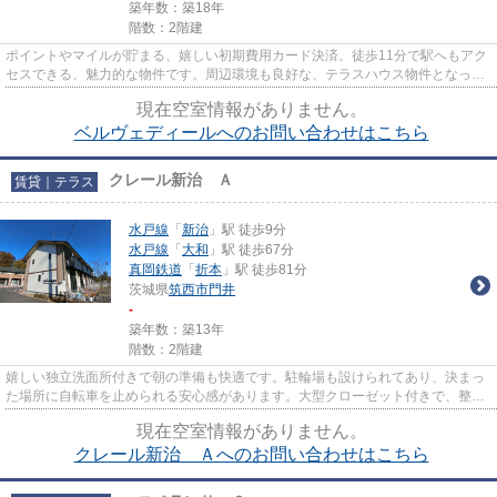
築年数：築18年
階数：2階建
ポイントやマイルが貯まる、嬉しい初期費用カード決済。徒歩11分で駅へもアク
セスできる、魅力的な物件です。周辺環境も良好な、テラスハウス物件となって
おり、好評です。こちらの物...
現在空室情報がありません。
ベルヴェディールへのお問い合わせはこちら
クレール新治 Ａ
賃貸｜テラス
水戸線
「
新治
」駅 徒歩9分
水戸線
「
大和
」駅 徒歩67分
真岡鉄道
「
折本
」駅 徒歩81分
茨城県
筑西市
門井
-
築年数：築13年
階数：2階建
嬉しい独立洗面所付きで朝の準備も快適です。駐輪場も設けられてあり、決まっ
た場所に自転車を止められる安心感があります。大型クローゼット付きで、整理
整頓もスムーズにできるテラ...
現在空室情報がありません。
クレール新治 Ａへのお問い合わせはこちら