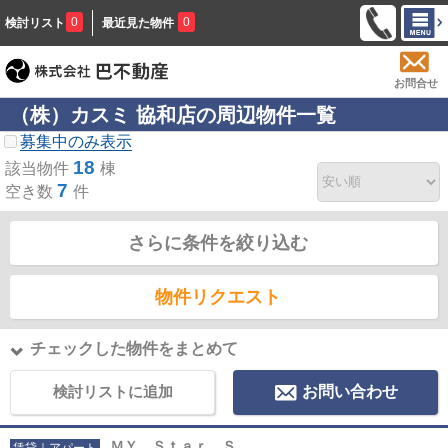
0
0
検討リスト
最近見た物件
お問合せ
（株）カスミ 協和店の周辺物件一覧
募集中のみ表示
18
該当物件
棟
7
空き数
件
さらに条件を絞り込む
物件リクエスト
チェックした物件をまとめて
検討リストに追加
お問い合わせ
ＭＹ Ｓｔａｒ Ｓ
賃貸｜アパート