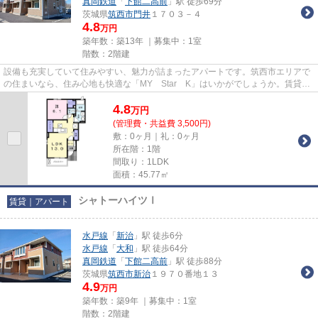
真岡鉄道
「
下館二高前
」駅 徒歩69分
茨城県
筑西市
門井
１７０３－４
4.8
万円
築年数：築13年 ｜募集中：
1室
階数：2階建
設備も充実していて住みやすい、魅力が詰まったアパートです。筑西市エリアで
の住まいなら、住み心地も快適な「MY Star K」はいかがでしょうか。賃貸物
件をお探しの方は、当社にお任...
4.8
万
円
(管理費・共益費 3,500円)
敷：0ヶ月｜礼：0ヶ月
所在階：1階
間取り：1LDK
面積：45.77㎡
シャトーハイツⅠ
賃貸｜アパート
水戸線
「
新治
」駅 徒歩6分
水戸線
「
大和
」駅 徒歩64分
真岡鉄道
「
下館二高前
」駅 徒歩88分
茨城県
筑西市
新治
１９７０番地１３
4.9
万円
築年数：築9年 ｜募集中：
1室
階数：2階建