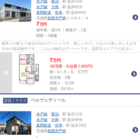
水戸線
「
新治
」駅 徒歩13分
水戸線
「
大和
」駅 徒歩62分
真岡鉄道
「
折本
」駅 徒歩84分
茨城県
筑西市
門井
１９８５－４
7
万円
築年数：築1年 ｜募集中：
1室
階数：2階建
最寄りの駅まで徒歩13分のアパートです。新しいのでこだわりの多い方にもおす
すめの築浅物件です。こちらの物件はアパートです。筑西市エリアでの住まいな
ら、住み心地も快適な「エム...
7
万
円
(管理費・共益費 2,800円)
敷：0ヶ月｜礼：8万円
所在階：2階
間取り：2LDK
面積：59.58㎡
ベルヴェディール
賃貸｜テラス
水戸線
「
新治
」駅 徒歩11分
水戸線
「
大和
」駅 徒歩69分
真岡鉄道
「
折本
」駅 徒歩78分
茨城県
筑西市
門井
-