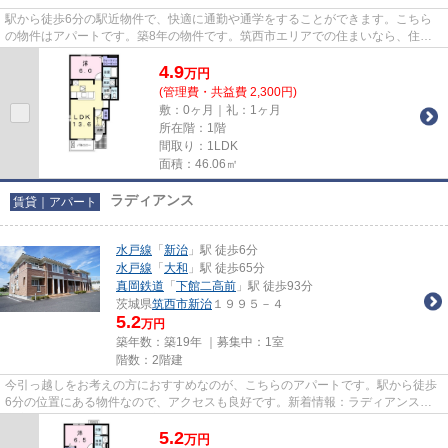
駅から徒歩6分の駅近物件で、快適に通勤や通学をすることができます。こちら
の物件はアパートです。築8年の物件です。筑西市エリアでの住まいなら、住み
心地も快適な「シャトーハイツⅠ...
4.9
万
円
(管理費・共益費 2,300円)
敷：0ヶ月｜礼：1ヶ月
所在階：1階
間取り：1LDK
面積：46.06㎡
ラディアンス
賃貸｜アパート
水戸線
「
新治
」駅 徒歩6分
水戸線
「
大和
」駅 徒歩65分
真岡鉄道
「
下館二高前
」駅 徒歩93分
茨城県
筑西市
新治
１９９５－４
5.2
万円
築年数：築19年 ｜募集中：
1室
階数：2階建
今引っ越しをお考えの方におすすめなのが、こちらのアパートです。駅から徒歩
6分の位置にある物件なので、アクセスも良好です。新着情報：ラディアンスの
空室情報ならコチラ。筑西市に...
5.2
万
円