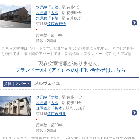
水戸線
「
新治
」駅 徒歩5分
水戸線
「
大和
」駅 徒歩63分
水戸線
「
下館
」駅 徒歩80分
茨城県
筑西市
新治
-
築年数：築13年
階数：2階建
こちらの物件はアパートです。駅まで徒歩5分の位置に立地する、アクセス良好
な物件です。最上階のアパートです。新着情報：プランドールI(アイ)の空室情報
ならコチラ。より多くの不動...
現在空室情報がありません。
プランドールI（アイ）へのお問い合わせはこちら
メルヴェイユ
賃貸｜アパート
水戸線
「
新治
」駅 徒歩13分
水戸線
「
大和
」駅 徒歩71分
真岡鉄道
「
折本
」駅 徒歩78分
茨城県
筑西市
門井
-
築年数：築13年
階数：2階建
送り迎えも楽々。協和保育所まで徒歩6分です。駅まで徒歩13分に立地する物件