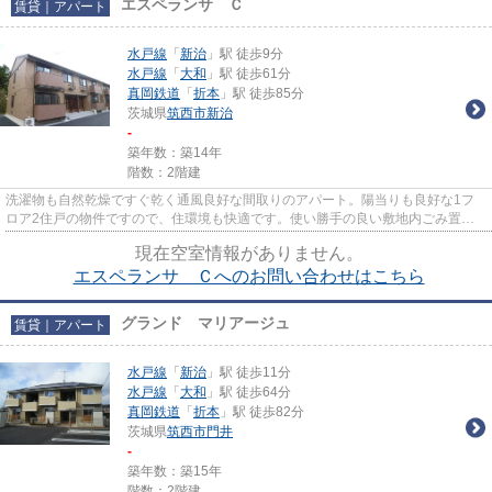
エスペランサ Ｃ
賃貸｜アパート
水戸線
「
新治
」駅 徒歩9分
水戸線
「
大和
」駅 徒歩61分
真岡鉄道
「
折本
」駅 徒歩85分
茨城県
筑西市
新治
-
築年数：築14年
階数：2階建
洗濯物も自然乾燥ですぐ乾く通風良好な間取りのアパート。陽当りも良好な1フ
ロア2住戸の物件ですので、住環境も快適です。使い勝手の良い敷地内ごみ置き
場付。「エスペランサ C」の物...
現在空室情報がありません。
エスペランサ Ｃへのお問い合わせはこちら
グランド マリアージュ
賃貸｜アパート
水戸線
「
新治
」駅 徒歩11分
水戸線
「
大和
」駅 徒歩64分
真岡鉄道
「
折本
」駅 徒歩82分
茨城県
筑西市
門井
-
築年数：築15年
階数：2階建