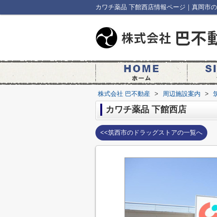
カワチ薬品 下館西店情報ページ｜真岡市の
株式会社 巴不動産
>
周辺施設案内
>
カワチ薬品 下館西店
<<筑西市のドラッグストアの一覧へ