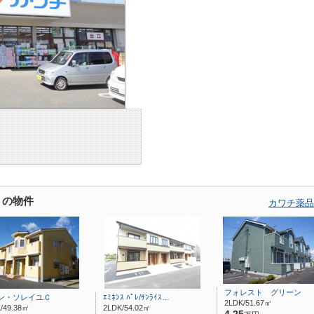
くの物件
カワチ薬品
フォレスト グリーン
ン・ソレイユＣ
ｴﾐﾈﾝｽ ﾊﾟﾚ/ｻﾝﾗｲｽ…
2LDK/51.67㎡
/49.38㎡
2LDK/54.02㎡