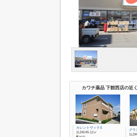
カワチ薬品 下館西店の近
カレントヴィラＥ
グラ
1LDK/45.12㎡
1LDK