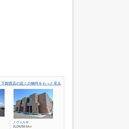
 下館西店の近くの物件をもっと見る
ノヴェルⅢ
2LDK/58.64㎡