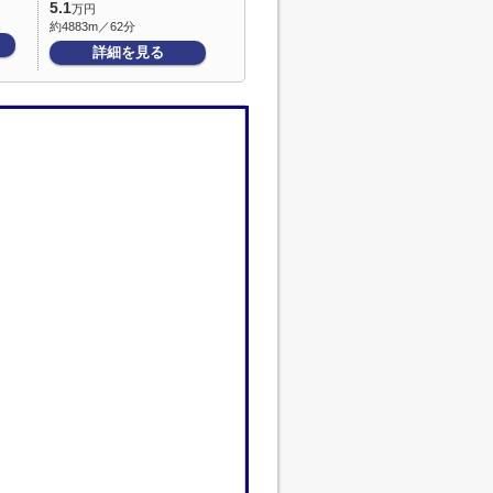
5.1
万円
約4883m／62分
詳細を見る