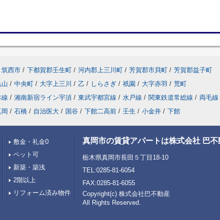
筑西市
/
下都賀郡壬生町
/
河内郡上三川町
/
芳賀郡市貝町
/
芳賀郡益子町
亀山
/
中央町
/
大字上三川
/
乙
/
しらさぎ
/
祇園
/
大字赤羽
/
荒町
本線
/
湘南新宿ライン宇須
/
東武宇都宮線
/
水戸線
/
関東鉄道常総線
/
両毛線
真岡
/
石橋
/
自治医大
/
国谷
/
下館二高前
/
壬生
/
小金井
/
下館
真岡市の賃貸アパートは株式会社 巴不
敷金・礼金0
ペット可
栃木県真岡市長田５丁目18-10
新築・築浅
TEL:0285-81-6054
2階以上
FAX:0285-81-6055
リフォーム済み物件
Copyright(c) 株式会社巴不動産
All Rights Reserved.