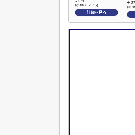
5
万円
4.9
約2600m／33分
約53
詳細を見る