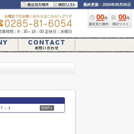
最終更新：2026年08月06日
00
00
件
件
最近見た物件
検討リスト
営業時間：9：30～18：00
定休日：水曜日
７－１
MAP
▼