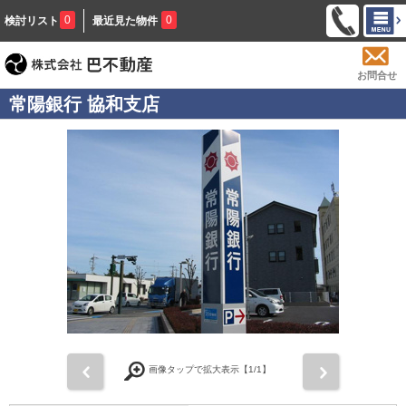
0
0
検討リスト
最近見た物件
お問合せ
常陽銀行 協和支店
前
次
画像タップで拡大表示【
1
/1】