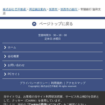
株式会社 巴不動産
>
周辺施設案内
>
筑西市
>
筑西市の銀行
>
常陽銀行 協和支
店
ページトップに戻る
営業時間:9：30～18：00
定休日:水曜日
ホーム
会社概要
お問い合わせ
PCサイト
プライバシーポリシー
利用規約
｜アクセスマップ
｜
Copyright(c) 株式会社巴不動産 All rights reserved.
当サイトでは、お客様の当サイト利用状況把握、サービス向上検討を目的と
して、クッキー（Cookie）を使用しています。
詳しくは、当社の
「Cookieの取扱いについて」
をご確認ください。