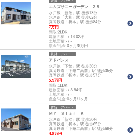
賃貸｜アパート
エムズサニーガーデン ２５
水戸線「新治」駅 徒歩13分
水戸線「大和」駅 徒歩62分
真岡鉄道「折本」駅 徒歩84分
7万円
間取:
2LDK
建物面積:
- / 18.02坪
土地面積:
- / -
敷金/礼金:
0ヶ月/8万円
賃貸｜アパート
アドバンス
水戸線「下館」駅 徒歩30分
真岡鉄道「下館二高前」駅 徒歩35分
真岡鉄道「折本」駅 徒歩57分
5.9万円
間取:
1LDK
建物面積:
- / 8.84坪
土地面積:
- / -
敷金/礼金:
0ヶ月/1ヶ月
賃貸｜アパート
ＭＹ Ｓｔａｒ Ｋ
水戸線「新治」駅 徒歩30分
真岡鉄道「折本」駅 徒歩65分
真岡鉄道「下館二高前」駅 徒歩69分
4.8万円