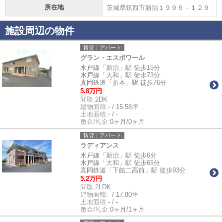
所在地
茨城県筑西市新治１９９６－１２９
施設周辺の物件
賃貸｜アパート
グラン・エスポワール
水戸線「新治」駅 徒歩15分
水戸線「大和」駅 徒歩73分
真岡鉄道「折本」駅 徒歩76分
5.8万円
間取:
2DK
建物面積:
- / 15.58坪
土地面積:
- / -
敷金/礼金:
0ヶ月/0ヶ月
賃貸｜アパート
ラディアンス
水戸線「新治」駅 徒歩6分
水戸線「大和」駅 徒歩65分
真岡鉄道「下館二高前」駅 徒歩93分
5.2万円
間取:
2LDK
建物面積:
- / 17.80坪
土地面積:
- / -
敷金/礼金:
0ヶ月/1ヶ月