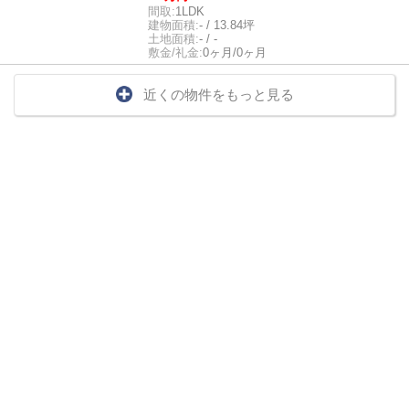
間取:
1LDK
建物面積:
- / 13.84坪
土地面積:
- / -
敷金/礼金:
0ヶ月/0ヶ月
近くの物件をもっと見る