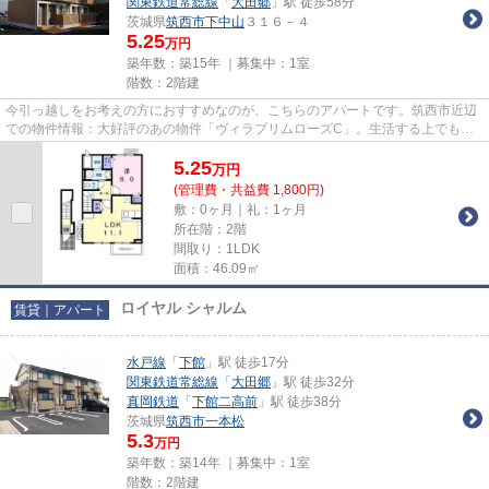
関東鉄道常総線
「
大田郷
」駅 徒歩58分
茨城県
筑西市
下中山
３１６－４
5.25
万円
築年数：築15年 ｜募集中：
1室
階数：2階建
今引っ越しをお考えの方におすすめなのが、こちらのアパートです。筑西市近辺
での物件情報：大好評のあの物件「ヴィラプリムローズC」。生活する上でもっ
とも大切な住環境。筑西市エリ...
5.25
万
円
(管理費・共益費 1,800円)
敷：0ヶ月｜礼：1ヶ月
所在階：2階
間取り：1LDK
面積：46.09㎡
ロイヤル シャルム
賃貸｜アパート
水戸線
「
下館
」駅 徒歩17分
関東鉄道常総線
「
大田郷
」駅 徒歩32分
真岡鉄道
「
下館二高前
」駅 徒歩38分
茨城県
筑西市
一本松
5.3
万円
築年数：築14年 ｜募集中：
1室
階数：2階建