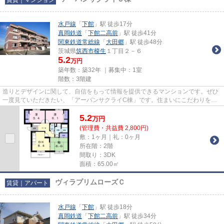
水戸線
「
下館
」駅 徒歩17分
真岡鉄道
「
下館二高前
」駅 徒歩41分
関東鉄道常総線
「
大田郷
」駅 徒歩48分
茨城県
筑西市
榎生
１丁目２－６
5.2
万円
築年数：築32年 ｜募集中：
1室
階数：3階建
造りとデザインに関して、自信をもって情報を提供できるマンションです。ぜひ
一度見ていただきたい、「アーバンサクライC棟」です。住まいにこだわりをお
持ちの方は、当社に是非お問い...
5.2
万
円
(管理費・共益費 2,800円)
敷：1ヶ月｜礼：0ヶ月
所在階：2階
間取り：3DK
面積：65.00㎡
ヴィラプリムローズＣ
賃貸｜アパート
水戸線
「
下館
」駅 徒歩18分
真岡鉄道
「
下館二高前
」駅 徒歩34分