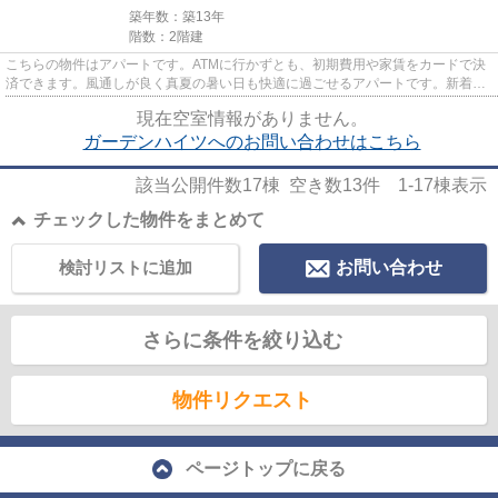
築年数：築13年
階数：2階建
こちらの物件はアパートです。ATMに行かずとも、初期費用や家賃をカードで決
済できます。風通しが良く真夏の暑い日も快適に過ごせるアパートです。新着情
報：ガーデンハイツの空室情報...
現在空室情報がありません。
ガーデンハイツへのお問い合わせはこちら
該当公開件数
17
棟 空き数
13
件
1-17
棟表示
チェックした物件をまとめて
検討リストに追加
お問い合わせ
さらに条件を絞り込む
物件リクエスト
ページトップに戻る