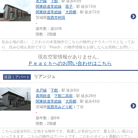
水戸線
「
下館
」駅 徒歩63分
関東鉄道常総線
「
黒子
」駅 徒歩73分
関東鉄道常総線
「
大田郷
」駅 徒歩72分
茨城県
筑西市
村田
-
築年数：築10年
階数：2階建
住み心地の良い、こだわりの木造物件◎こちらの物件はテラスハウスとなってお
り、住み心地も良好です◎「Peach」の物件情報をお探しならお気軽にお問い合
わせください◎筑西市の水戸線下...
現在空室情報がありません。
Ｐｅａｃｈへのお問い合わせはこちら
リアンジュ
賃貸｜アパート
水戸線
「
下館
」駅 徒歩9分
真岡鉄道
「
下館二高前
」駅 徒歩28分
関東鉄道常総線
「
大田郷
」駅 徒歩43分
茨城県
筑西市
みどり町
１丁目
-
築年数：築6年
階数：2階建
こちらは徒歩9分に立地する物件です。風通しが良好なので、夏も涼しい風がは
いってきます。こちらの物件はアパートです。こだわりポイント満載のリアンジ