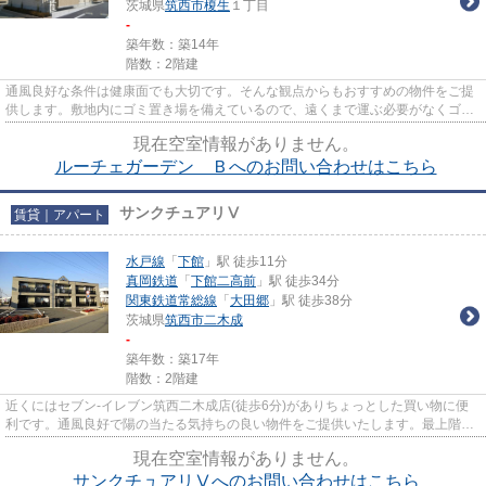
茨城県
筑西市
榎生
１丁目
-
築年数：築14年
階数：2階建
通風良好な条件は健康面でも大切です。そんな観点からもおすすめの物件をご提
供します。敷地内にゴミ置き場を備えているので、遠くまで運ぶ必要がなくゴミ
出しが楽になります。カード...
現在空室情報がありません。
ルーチェガーデン Ｂへのお問い合わせはこちら
サンクチュアリⅤ
賃貸｜アパート
水戸線
「
下館
」駅 徒歩11分
真岡鉄道
「
下館二高前
」駅 徒歩34分
関東鉄道常総線
「
大田郷
」駅 徒歩38分
茨城県
筑西市
二木成
-
築年数：築17年
階数：2階建
近くにはセブン-イレブン筑西二木成店(徒歩6分)がありちょっとした買い物に便
利です。通風良好で陽の当たる気持ちの良い物件をご提供いたします。最上階の
物件です。「サンクチュアリⅤ...
現在空室情報がありません。
サンクチュアリⅤへのお問い合わせはこちら