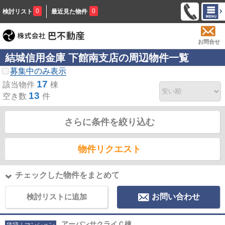
0
0
検討リスト
最近見た物件
お問合せ
結城信用金庫 下館南支店の周辺物件一覧
募集中のみ表示
17
該当物件
棟
13
空き数
件
さらに条件を絞り込む
物件リクエスト
チェックした物件をまとめて
検討リストに追加
お問い合わせ
アーバンサクライＣ棟
賃貸｜マンション