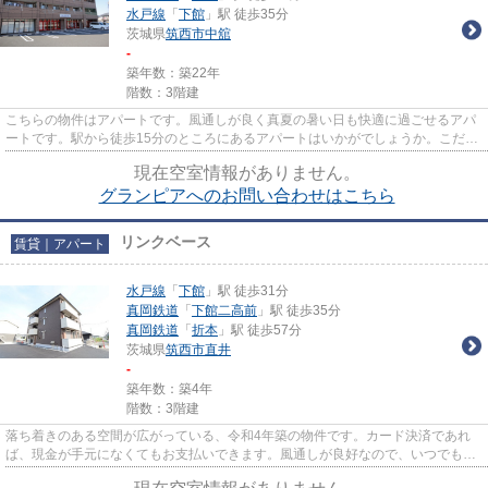
水戸線
「
下館
」駅 徒歩35分
茨城県
筑西市
中舘
-
築年数：築22年
階数：3階建
こちらの物件はアパートです。風通しが良く真夏の暑い日も快適に過ごせるアパ
ートです。駅から徒歩15分のところにあるアパートはいかがでしょうか。こだわ
りポイント満載のグランピア...
現在空室情報がありません。
グランピアへのお問い合わせはこちら
リンクベース
賃貸｜アパート
水戸線
「
下館
」駅 徒歩31分
真岡鉄道
「
下館二高前
」駅 徒歩35分
真岡鉄道
「
折本
」駅 徒歩57分
茨城県
筑西市
直井
-
築年数：築4年
階数：3階建
落ち着きのある空間が広がっている、令和4年築の物件です。カード決済であれ
ば、現金が手元になくてもお支払いできます。風通しが良好なので、いつでも新
鮮な空気がはいってきます。こ...