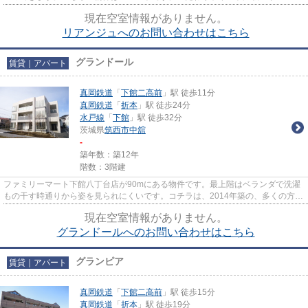
ュ。こちらでは筑西市の物件情...
現在空室情報がありません。
リアンジュへのお問い合わせはこちら
グランドール
賃貸｜アパート
真岡鉄道
「
下館二高前
」駅 徒歩11分
真岡鉄道
「
折本
」駅 徒歩24分
水戸線
「
下館
」駅 徒歩32分
茨城県
筑西市
中舘
-
築年数：築12年
階数：3階建
ファミリーマート下館八丁台店が90mにある物件です。最上階はベランダで洗濯
もの干す時通りから姿を見られにくいです。コチラは、2014年築の、多くの方に
好評の物件となります。新着情...
現在空室情報がありません。
グランドールへのお問い合わせはこちら
グランピア
賃貸｜アパート
真岡鉄道
「
下館二高前
」駅 徒歩15分
真岡鉄道
「
折本
」駅 徒歩19分