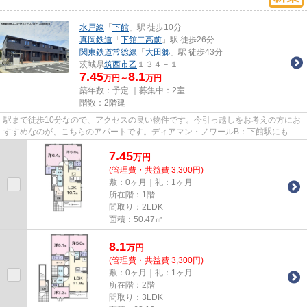
水戸線
「
下館
」駅 徒歩10分
真岡鉄道
「
下館二高前
」駅 徒歩26分
関東鉄道常総線
「
大田郷
」駅 徒歩43分
茨城県
筑西市
乙
１３４－１
7.45
8.1
万円～
万円
築年数：予定 ｜募集中：
2室
階数：2階建
駅まで徒歩10分なので、アクセスの良い物件です。今引っ越しをお考えの方にお
すすめなのが、こちらのアパートです。ディアマン・ノワールB：下館駅にも近
くて便利。賃貸住宅をお探しの...
7.45
万
円
(管理費・共益費 3,300円)
敷：0ヶ月｜礼：1ヶ月
所在階：1階
間取り：2LDK
面積：50.47㎡
8.1
万
円
(管理費・共益費 3,300円)
敷：0ヶ月｜礼：1ヶ月
所在階：2階
間取り：3LDK