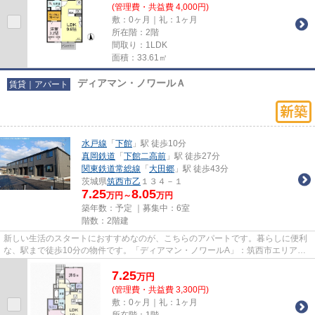
(管理費・共益費 4,000円)
敷：0ヶ月｜礼：1ヶ月
所在階：2階
間取り：1LDK
面積：33.61㎡
ディアマン・ノワールＡ
賃貸｜アパート
水戸線
「
下館
」駅 徒歩10分
真岡鉄道
「
下館二高前
」駅 徒歩27分
関東鉄道常総線
「
大田郷
」駅 徒歩43分
茨城県
筑西市
乙
１３４－１
7.25
8.05
万円～
万円
築年数：予定 ｜募集中：
6室
階数：2階建
新しい生活のスタートにおすすめなのが、こちらのアパートです。暮らしに便利
な、駅まで徒歩10分の物件です。「ディアマン・ノワールA」：筑西市エリアの
新居にピッタリ。賃貸住宅のこ...
7.25
万
円
(管理費・共益費 3,300円)
敷：0ヶ月｜礼：1ヶ月
所在階：1階