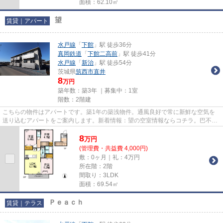
面積：62.10㎡
望
賃貸｜アパート
水戸線
「
下館
」駅 徒歩36分
真岡鉄道
「
下館二高前
」駅 徒歩41分
水戸線
「
新治
」駅 徒歩54分
茨城県
筑西市
直井
8
万円
築年数：築3年 ｜募集中：
1室
階数：2階建
こちらの物件はアパートです。築1年の築浅物件。通風良好で常に新鮮な空気を
送り込むアパートをご案内します。新着情報：望の空室情報ならコチラ。巴不動
産では、水戸線下館を中心に数...
8
万
円
(管理費・共益費 4,000円)
敷：0ヶ月｜礼：4万円
所在階：2階
間取り：3LDK
面積：69.54㎡
Ｐｅａｃｈ
賃貸｜テラス