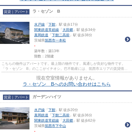
ラ・セゾン B
賃貸｜アパート
水戸線
「
下館
」駅 徒歩17分
関東鉄道常総線
「
大田郷
」駅 徒歩34分
真岡鉄道
「
下館二高前
」駅 徒歩38分
茨城県
筑西市
一本松
-
築年数：築13年
階数：2階建
こちらの物件はアパートです。最上階の物件です。風通しが良好な物件です。
「ラ・セゾン B」のここがイチオシ。巴不動産には、筑西市エリアの賃貸情報
が豊富です。もちろん、店舗への...
現在空室情報がありません。
ラ・セゾン Bへのお問い合わせはこちら
ガーデンハイツ
賃貸｜アパート
水戸線
「
下館
」駅 徒歩20分
真岡鉄道
「
下館二高前
」駅 徒歩36分
関東鉄道常総線
「
大田郷
」駅 徒歩62分
茨城県
筑西市
下中山
-