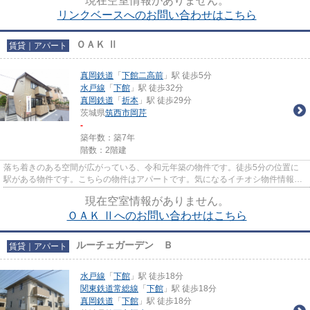
現在空室情報がありません。
リンクベースへのお問い合わせはこちら
ＯＡＫ Ⅱ
賃貸｜アパート
真岡鉄道
「
下館二高前
」駅 徒歩5分
水戸線
「
下館
」駅 徒歩32分
真岡鉄道
「
折本
」駅 徒歩29分
茨城県
筑西市
岡芹
-
築年数：築7年
階数：2階建
落ち着きのある空間が広がっている、令和元年築の物件です。徒歩5分の位置に
駅がある物件です。こちらの物件はアパートです。気になるイチオシ物件情報：
「OAK Ⅱ」。より多くの不動産...
現在空室情報がありません。
ＯＡＫ Ⅱへのお問い合わせはこちら
ルーチェガーデン Ｂ
賃貸｜アパート
水戸線
「
下館
」駅 徒歩18分
関東鉄道常総線
「
下館
」駅 徒歩18分
真岡鉄道
「
下館
」駅 徒歩18分