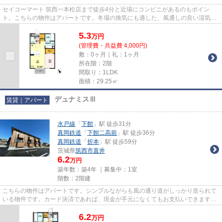
セイコーマート 筑西一本松店まで徒歩4分と近場にコンビニがあるのもポイン
ト。こちらの物件はアパートです。冬場の換気にも適した、風通しの良い湿気が
溜まりにくいアパートです。ぜ...
5.3
万
円
(管理費・共益費 4,000円)
敷：0ヶ月｜礼：1ヶ月
所在階：2階
間取り：1LDK
面積：29.25㎡
デュナミスⅢ
賃貸｜アパート
水戸線
「
下館
」駅 徒歩31分
真岡鉄道
「
下館二高前
」駅 徒歩36分
真岡鉄道
「
折本
」駅 徒歩59分
茨城県
筑西市
直井
6.2
万円
築年数：築4年 ｜募集中：
1室
階数：2階建
こちらの物件はアパートです。シンプルながらも風の通り道がしっかり造られて
いる物件です。カード決済であれば、現金が手元になくてもお支払いできます。
多くの方からご好評頂いてい...
6.2
万
円