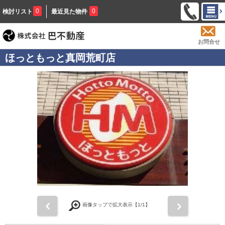
0
0
検討リスト
最近見た物件
お問合せ
ほっともっと真岡荒町店
前
次
画像タップで拡大表示【
1
/1】