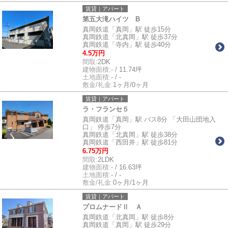
賃貸｜アパート
第五大滝ハイツ B
真岡鉄道「真岡」駅 徒歩15分
真岡鉄道「北真岡」駅 徒歩37分
真岡鉄道「寺内」駅 徒歩40分
4.5万円
間取:
2DK
建物面積:
- / 11.74坪
土地面積:
- / -
敷金/礼金:
1ヶ月/0ヶ月
賃貸｜アパート
ラ・フランセ５
真岡鉄道「真岡」駅 バス8分 「大田山団地入
口」 停歩7分
真岡鉄道「北真岡」駅 徒歩38分
真岡鉄道「西田井」駅 徒歩81分
6.75万円
間取:
2LDK
建物面積:
- / 16.63坪
土地面積:
- / -
敷金/礼金:
0ヶ月/1ヶ月
賃貸｜アパート
プロムナードⅡ Ａ
真岡鉄道「北真岡」駅 徒歩8分
真岡鉄道「真岡」駅 徒歩29分