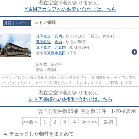
現在空室情報がありません。
Y＆Mアカシアへのお問い合わせはこちら
レトア篠崎
賃貸｜アパート
真岡鉄道
「
真岡
」駅 バス10分 「長田」 停歩4分
真岡鉄道
「
寺内
」駅 徒歩50分
真岡鉄道
「
北真岡
」駅 徒歩69分
栃木県
真岡市
長田
５丁目
-
築年数：築24年
階数：2階建
セブン‐イレブン 真岡長田店が335mにある物件です。初期費用をカードでお支払
いいただけるので、カードで決済したい方にもおすすめです。共用部に住民専用
のゴミ置き場を備えているの...
現在空室情報がありません。
レトア篠崎へのお問い合わせはこちら
該当公開件数
66
棟 空き数
11
件
1-20
棟表示
1
2
3
4
<<前へ
次へ>>
最初
チェックした物件をまとめて