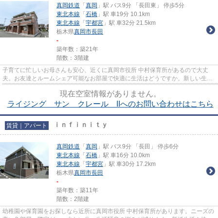
真岡鉄道
「
真岡
」駅 バス9分 「長田東」 停歩5分
東北本線
「
石橋
」駅 車19分 10.1km
東北本線
「
宇都宮
」駅 車32分 21.5km
栃木県
真岡市
長田
-
築年数：築21年
階数：3階建
子育てに忙しいお母さんも安心、近くに真岡市役所 中村保育所があるので大丈
夫。お友達とルームシェア可能なお部屋で快適に生活はどうですか。新しい生活
と一緒にお子さんの成長も見守...
現在空室情報がありません。
ライジング サン クレール IIへのお問い合わせはこちら
ｉｎｆｉｎｉｔｙ
賃貸｜アパート
真岡鉄道
「
真岡
」駅 バス9分 「長田」 停歩6分
東北本線
「
石橋
」駅 車16分 10.0km
東北本線
「
宇都宮
」駅 車30分 17.2km
栃木県
真岡市
長田
-
築年数：築11年
階数：2階建
幼稚園や保育園をお探しなら近所に真岡市役所 中村保育所があります。ニーズの