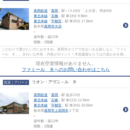
真岡鉄道
「
真岡
」駅 バス10分 「上大沼」 停歩9分
東北本線
「
石橋
」駅 車18分 9.9km
東北本線
「
宇都宮
」駅 車35分 17.8km
栃木県
真岡市
大沼
-
築年数：築12年
階数：2階建
こだわりで選びたい方におすすめ。真岡市エリアで住まいをお探しなら「ファミ
ール Ｂ」。きれいな外装・内装がポイント！木造建築ならではの温かみを感じ
られる物件！カードで初期費...
現在空室情報がありません。
ファミール Ｂへのお問い合わせはこちら
リオン・アヴニ－ル Ｂ
賃貸｜アパート
真岡鉄道
「
真岡
」駅 徒歩13分
東北本線
「
石橋
」駅 車22分 12.6km
東北本線
「
宇都宮
」駅 車34分 20.6km
栃木県
真岡市
上高間木
２丁目
-
築年数：築13年
階数：2階建