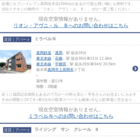
近場にセブン-イレブン真岡並木店(390m)があるので急な買い物にも便利です。
当社イチオシの物件の「リオン・アヴニ－ル Ｂ」。ぜひ一度ご覧ください。快
適な住み心地の木造建て物件。...
現在空室情報がありません。
リオン・アヴニ－ル Ｂへのお問い合わせはこちら
ミラベルＮ
賃貸｜アパート
真岡鉄道
「
真岡
」駅 徒歩26分
東北本線
「
石橋
」駅 徒歩38分車21分 12.3km
東北本線
「
宇都宮
」駅 徒歩29分車34分 20.5km
栃木県
真岡市
上高間木
２丁目
-
築年数：築11年
階数：3階建
近くに福田記念病院もあるので万が一の時も安心！学生さんのお住まいにもおす
すめの間取り1Kです♪車2台分の駐車スペースも確保♪今なら駐車場に空きあり、
お車をお持ちの方に♪急なお引...
現在空室情報がありません。
ミラベルＮへのお問い合わせはこちら
ライジング サン クレール II
賃貸｜アパート