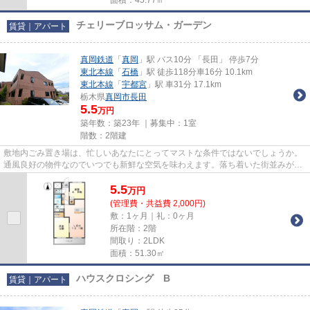
チェリーブロッサム・ガーデン
賃貸｜アパート
真岡鉄道
「
真岡
」駅 バス10分 「長田」 停歩7分
東北本線
「
石橋
」駅 徒歩118分車16分 10.1km
東北本線
「
宇都宮
」駅 車31分 17.1km
栃木県
真岡市
長田
5.5
万円
築年数：築23年 ｜募集中：
1室
階数：2階建
敷地内ごみ置き場は、忙しいあなたにとってマストな条件ではないでしょうか。
通風良好の物件なのでいつでも新鮮な空気を味わえます。落ち着いた街並みが魅
力のアパートはこちらです。...
5.5
万
円
(管理費・共益費 2,000円)
敷：1ヶ月｜礼：0ヶ月
所在階：2階
間取り：2LDK
面積：51.30㎡
ハウスクロシング B
賃貸｜アパート