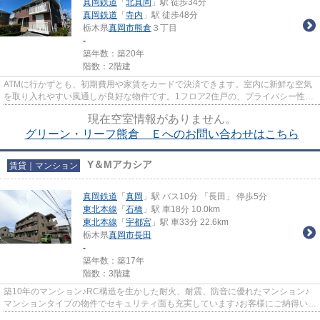
真岡鉄道
「
北真岡
」駅 徒歩34分
真岡鉄道
「
寺内
」駅 徒歩48分
栃木県
真岡市
熊倉
３丁目
-
築年数：築20年
階数：2階建
ATMに行かずとも、初期費用や家賃をカードで決済できます。室内に新鮮な空気
を取り入れやすい風通しが良好な物件です。1フロア2住戸の、プライバシー性も
高い物件となっております。気...
現在空室情報がありません。
グリーン・リーフ熊倉 Ｅへのお問い合わせはこちら
Y＆Mアカシア
賃貸｜マンション
真岡鉄道
「
真岡
」駅 バス10分 「長田」 停歩5分
東北本線
「
石橋
」駅 車18分 10.0km
東北本線
「
宇都宮
」駅 車33分 22.6km
栃木県
真岡市
長田
-
築年数：築17年
階数：3階建
築10年のマンション♪RC構造を生かした耐火、耐震、防音に優れたマンション♪
マンションタイプの物件でセキュリティ面も充実しています♪お客様にご納得いた
だける不動産物件をご紹介する...