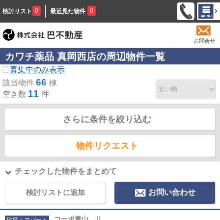
0
0
検討リスト
最近見た物件
お問合せ
カワチ薬品 真岡西店の周辺物件一覧
募集中のみ表示
66
該当物件
棟
11
空き数
件
さらに条件を絞り込む
物件リクエスト
チェックした物件をまとめて
検討リストに追加
お問い合わせ
コーポ青山 Ⅱ
賃貸｜アパート