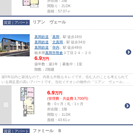
所在階：2階
間取り：2LDK
面積：57.07㎡
リアン ヴェール
賃貸｜アパート
真岡鉄道
「
真岡
」駅 徒歩18分
真岡鉄道
「
北真岡
」駅 徒歩34分
真岡鉄道
「
寺内
」駅 徒歩48分
栃木県
真岡市
熊倉
３丁目２４－２０
6.9
万円
築年数：築1年 ｜募集中：
1室
階数：2階建
築5年以内と築浅なので、内装も外観もキレイです。住む人のことも考えられて
いる満足度の高いアパートです。当社イチオシの物件の「リアン ヴェール」。
ぜひ一度ご覧ください。賃貸住...
6.9
万
円
(管理費・共益費 3,700円)
敷：0ヶ月｜礼：1ヶ月
所在階：1階
間取り：1LDK
面積：43.61㎡
ファミール Ｂ
賃貸｜アパート