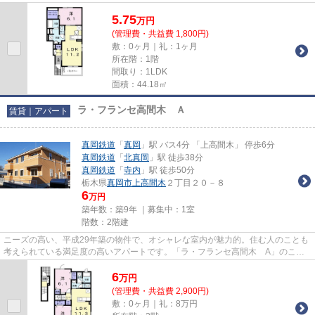
便性の高い暮らしをするならこ...
5.75
万
円
(管理費・共益費 1,800円)
敷：0ヶ月｜礼：1ヶ月
所在階：1階
間取り：1LDK
面積：44.18㎡
ラ・フランセ高間木 Ａ
賃貸｜アパート
真岡鉄道
「
真岡
」駅 バス4分 「上高間木」 停歩6分
真岡鉄道
「
北真岡
」駅 徒歩38分
真岡鉄道
「
寺内
」駅 徒歩50分
栃木県
真岡市
上高間木
２丁目２０－８
6
万円
築年数：築9年 ｜募集中：
1室
階数：2階建
ニーズの高い、平成29年築の物件で、オシャレな室内が魅力的。住む人のことも
考えられている満足度の高いアパートです。「ラ・フランセ高間木 A」のここ
がイチオシ。賃貸物件を探すな...
6
万
円
(管理費・共益費 2,900円)
敷：0ヶ月｜礼：8万円