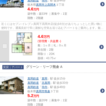
真岡鉄道
「
寺内
」駅 徒歩44分
栃木県
真岡市
上高間木
３丁目
4.6
万円
築年数：築33年 ｜募集中：
1室
階数：2階建
近くにはセブン-イレブン真岡下高間木店(徒歩6分)がありちょっとした買い物に
便利です。通風良好で常に新鮮な空気を送り込むアパートをご案内します。魅力
あふれる1フロア2住戸のため...
4.6
万
円
(管理費・共益費 -)
敷：1ヶ月｜礼：0ヶ月
所在階：2階
間取り：2DK
面積：43.75㎡
グリーン・リーフ熊倉 A
賃貸｜アパート
真岡鉄道
「
真岡
」駅 徒歩15分
真岡鉄道
「
北真岡
」駅 徒歩33分
真岡鉄道
「
寺内
」駅 徒歩49分
栃木県
真岡市
熊倉
３丁目
5.2
万円
築年数：築20年 ｜募集中：
1室
階数：2階建