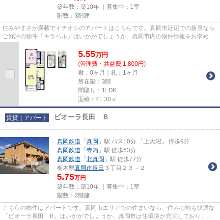
築年数：築10年 ｜募集中：
1室
階数：3階建
住みやすさが満載でイチオシのアパートはこちらです。真岡市近辺での新居なら
ご好評の物件「キラベル」はいかがでしょうか。真岡市内の物件情報をお求めな
ら、お気軽に当社へご連絡下...
5.55
万
円
(管理費・共益費 1,800円)
敷：0ヶ月｜礼：1ヶ月
所在階：3階
間取り：1LDK
面積：41.30㎡
ビオーラ長田 Ｂ
賃貸｜アパート
真岡鉄道
「
真岡
」駅 バス10分 「上大沼」 停歩9分
真岡鉄道
「
寺内
」駅 徒歩63分
真岡鉄道
「
北真岡
」駅 徒歩77分
栃木県
真岡市
長田
３丁目２３－２
5.75
万円
築年数：築10年 ｜募集中：
1室
階数：2階建
こちらの物件はアパートです。真岡市エリアでの住まいなら、住み心地も快適な
「ビオーラ長田 B」はいかがでしょうか。真岡市は住環境が充実しており、利