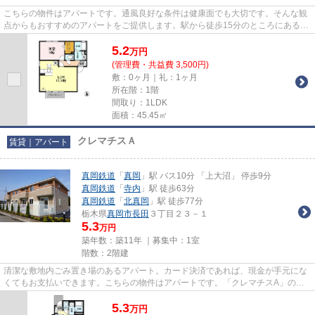
こちらの物件はアパートです。通風良好な条件は健康面でも大切です。そんな観
点からもおすすめのアパートをご提供します。駅から徒歩15分のところにあるア
パートはいかがでしょうか。...
5.2
万
円
(管理費・共益費 3,500円)
敷：0ヶ月｜礼：1ヶ月
所在階：1階
間取り：1LDK
面積：45.45㎡
クレマチスＡ
賃貸｜アパート
真岡鉄道
「
真岡
」駅 バス10分 「上大沼」 停歩9分
真岡鉄道
「
寺内
」駅 徒歩63分
真岡鉄道
「
北真岡
」駅 徒歩77分
栃木県
真岡市
長田
３丁目２３－１
5.3
万円
築年数：築11年 ｜募集中：
1室
階数：2階建
清潔な敷地内ごみ置き場のあるアパート。カード決済であれば、現金が手元にな
くてもお支払いできます。こちらの物件はアパートです。「クレマチスA」の物
件情報をお探しならお気軽にお...
5.3
万
円