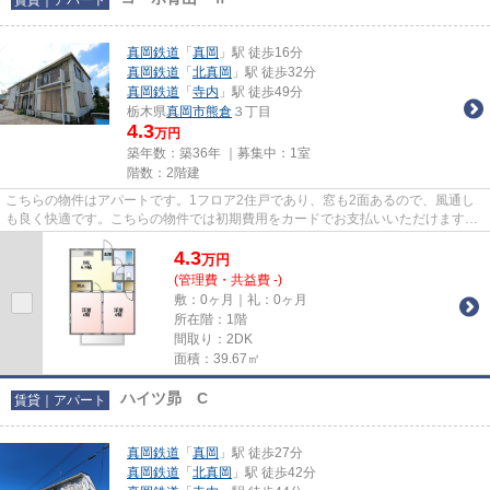
真岡鉄道
「
真岡
」駅 徒歩16分
真岡鉄道
「
北真岡
」駅 徒歩32分
真岡鉄道
「
寺内
」駅 徒歩49分
栃木県
真岡市
熊倉
３丁目
4.3
万円
築年数：築36年 ｜募集中：
1室
階数：2階建
こちらの物件はアパートです。1フロア2住戸であり、窓も2面あるので、風通し
も良く快適です。こちらの物件では初期費用をカードでお支払いいただけます。
「コーポ青山 Ⅱ」の物件情報...
4.3
万
円
(管理費・共益費 -)
敷：0ヶ月｜礼：0ヶ月
所在階：1階
間取り：2DK
面積：39.67㎡
ハイツ昴 C
賃貸｜アパート
真岡鉄道
「
真岡
」駅 徒歩27分
真岡鉄道
「
北真岡
」駅 徒歩42分