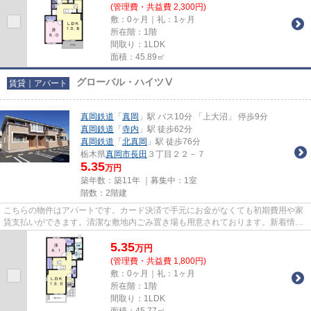
(管理費・共益費 2,300円)
敷：0ヶ月｜礼：1ヶ月
所在階：1階
間取り：1LDK
面積：45.89㎡
グローバル・ハイツⅤ
賃貸｜アパート
真岡鉄道
「
真岡
」駅 バス10分 「上大沼」 停歩9分
真岡鉄道
「
寺内
」駅 徒歩62分
真岡鉄道
「
北真岡
」駅 徒歩76分
栃木県
真岡市
長田
３丁目２２－７
5.35
万円
築年数：築11年 ｜募集中：
1室
階数：2階建
こちらの物件はアパートです。カード決済で手元にお金がなくても初期費用や家
賃支払いができます。清潔な敷地内ごみ置き場も用意されております。新着情
報：グローバル・ハイツⅤの空室...
5.35
万
円
(管理費・共益費 1,800円)
敷：0ヶ月｜礼：1ヶ月
所在階：1階
間取り：1LDK
面積：45.77㎡