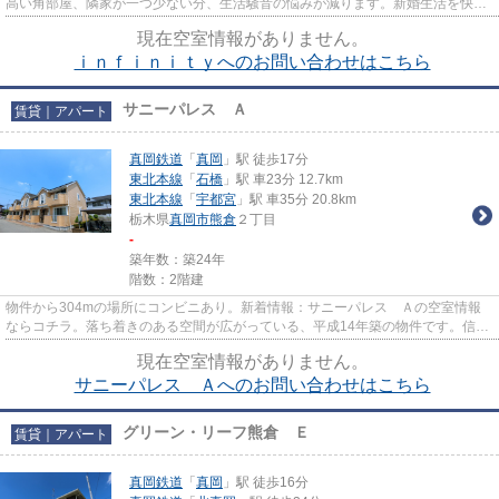
高い角部屋、隣家が一つ少ない分、生活騒音の悩みが減ります。新婚生活を快適
に過ごすなら、二人でも十分...
現在空室情報がありません。
ｉｎｆｉｎｉｔｙへのお問い合わせはこちら
サニーパレス Ａ
賃貸｜アパート
真岡鉄道
「
真岡
」駅 徒歩17分
東北本線
「
石橋
」駅 車23分 12.7km
東北本線
「
宇都宮
」駅 車35分 20.8km
栃木県
真岡市
熊倉
２丁目
-
築年数：築24年
階数：2階建
物件から304mの場所にコンビニあり。新着情報：サニーパレス Ａの空室情報
ならコチラ。落ち着きのある空間が広がっている、平成14年築の物件です。信頼
できる造りの木造アパート。落...
現在空室情報がありません。
サニーパレス Ａへのお問い合わせはこちら
グリーン・リーフ熊倉 Ｅ
賃貸｜アパート
真岡鉄道
「
真岡
」駅 徒歩16分