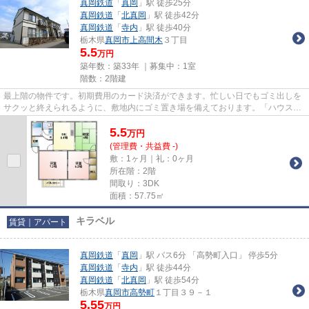
真岡鉄道
「
真岡
」駅 徒歩25分
真岡鉄道
「
北真岡
」駅 徒歩42分
真岡鉄道
「
寺内
」駅 徒歩40分
栃木県
真岡市
上高間木
３丁目
5.5
万円
築年数：築33年 ｜募集中：
1室
階数：2階建
最上階の物件です。初期費用のカード決済ができます。忙しい日でもゴミ出しを
サクッと終えられるように、敷地内にゴミ置き場を備えております。「ハウスク
ロシング B」のここがイチオ...
5.5
万
円
(管理費・共益費 -)
敷：1ヶ月｜礼：0ヶ月
所在階：2階
間取り：3DK
面積：57.75㎡
キラベル
賃貸｜アパート
真岡鉄道
「
真岡
」駅 バス6分 「高勢町入口」 停歩5分
真岡鉄道
「
寺内
」駅 徒歩44分
真岡鉄道
「
北真岡
」駅 徒歩54分
栃木県
真岡市
高勢町
１丁目３９－１
5.55
万円