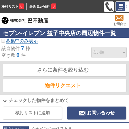
0
0
検討リスト
最近見た物件
お問合せ
セブン‐イレブン 益子中央店の周辺物件一覧
募集中のみ表示
7
該当物件
棟
6
空き数
件
さらに条件を絞り込む
物件リクエスト
チェックした物件をまとめて
検討リストに追加
お問い合わせ
シャインハーベストＢ
賃貸｜アパート