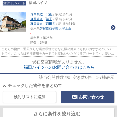
福田ハイツ
賃貸｜アパート
真岡鉄道
「
北山
」駅 徒歩45分
真岡鉄道
「
益子
」駅 徒歩43分
真岡鉄道
「
西田井
」駅 徒歩61分
栃木県
芳賀郡益子町
大字上山
-
築年数：築25年
階数：2階建
こちらの物件、通風良好な居住環境でどなた様の健康にも良いおすすめのアパー
トです。こちらは初期費用をカードでお支払いいただけるアパートです。使い勝
手の良いアパートでイチオシ...
現在空室情報がありません。
福田ハイツへのお問い合わせはこちら
該当公開件数
7
棟 空き数
6
件
1-7
棟表示
チェックした物件をまとめて
検討リストに追加
お問い合わせ
さらに条件を絞り込む