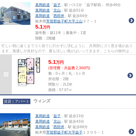
真岡鉄道
「
益子
」駅 バス1分 「益子駅前」 停歩49分
真岡鉄道
「
北山
」駅 徒歩51分
真岡鉄道
「
西田井
」駅 徒歩64分
栃木県
芳賀郡益子町
大字上山
３７－１
5.1
万円
築年数：築11年 ｜募集中：
1室
階数：2階建
忙しい朝に遠くまでゴミ捨てに行かずに済むように、共用部にゴミ置き場があり
ます。風通しが良好なので、夏も涼しい風がはいってきます。こちらの物件はア
パートです。こだわりポイン...
5.1
万
円
(管理費・共益費 2,300円)
敷：0ヶ月｜礼：1ヶ月
所在階：2階
間取り：2LDK
面積：57.07㎡
ウィンズ
賃貸｜アパート
真岡鉄道
「
益子
」駅 徒歩13分
真岡鉄道
「
北山
」駅 徒歩43分
真岡鉄道
「
西田井
」駅 徒歩68分
栃木県
芳賀郡益子町
大字益子
１２０５－１