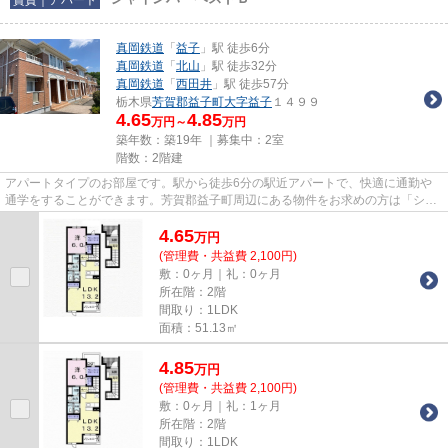
真岡鉄道
「
益子
」駅 徒歩6分
真岡鉄道
「
北山
」駅 徒歩32分
真岡鉄道
「
西田井
」駅 徒歩57分
栃木県
芳賀郡益子町
大字益子
１４９９
4.65
4.85
万円～
万円
築年数：築19年 ｜募集中：
2室
階数：2階建
アパートタイプのお部屋です。駅から徒歩6分の駅近アパートで、快適に通勤や
通学をすることができます。芳賀郡益子町周辺にある物件をお求めの方は「シャ
インハーベストB」はいかがで...
4.65
万
円
(管理費・共益費 2,100円)
敷：0ヶ月｜礼：0ヶ月
所在階：2階
間取り：1LDK
面積：51.13㎡
4.85
万
円
(管理費・共益費 2,100円)
敷：0ヶ月｜礼：1ヶ月
所在階：2階
間取り：1LDK