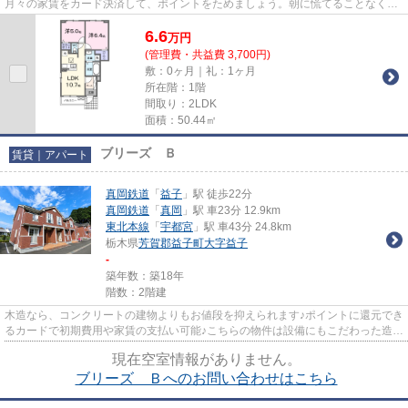
月々の家賃をカード決済して、ポイントをためましょう。朝に慌てることなく行
動するために駅から徒歩9分の駅...
6.6
万
円
(管理費・共益費 3,700円)
敷：0ヶ月｜礼：1ヶ月
所在階：1階
間取り：2LDK
面積：50.44㎡
ブリーズ Ｂ
賃貸｜アパート
真岡鉄道
「
益子
」駅 徒歩22分
真岡鉄道
「
真岡
」駅 車23分 12.9km
東北本線
「
宇都宮
」駅 車43分 24.8km
栃木県
芳賀郡益子町
大字益子
-
築年数：築18年
階数：2階建
木造なら、コンクリートの建物よりもお値段を抑えられます♪ポイントに還元でき
るカードで初期費用や家賃の支払い可能♪こちらの物件は設備にもこだわった造り
のお部屋です♪株式会社巴不...
現在空室情報がありません。
ブリーズ Ｂへのお問い合わせはこちら