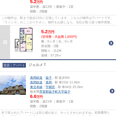
5.2
万円
築年数：築13年 ｜募集中：
1室
階数：2階建
この物件は、駅まで徒歩13分に立地しています。こちらの物件はアパートです。
「ウィンズ」のここがイチオシ。物件をお探しなら、当社が取り扱う物件情報か
ら探してみてはいかがでしょ...
5.2
万
円
(管理費・共益費 1,800円)
敷：0ヶ月｜礼：0ヶ月
所在階：2階
間取り：2LDK
面積：57.26㎡
ジェルメＴ
賃貸｜アパート
真岡鉄道
「
益子
」駅 徒歩9分
真岡鉄道
「
真岡
」駅 車23分 11.4km
東北本線
「
宇都宮
」駅 車44分 25.2km
栃木県
芳賀郡益子町
大字益子
6.6
万円
築年数：築21年 ｜募集中：
1室
階数：2階建
木で造られたアパートには安心感があり、ホッとさせられますね。初期費用と