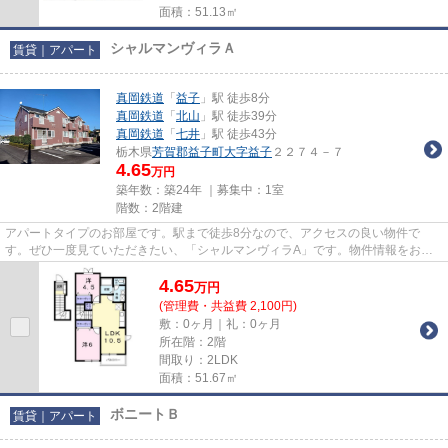
面積：51.13㎡
シャルマンヴィラＡ
賃貸｜アパート
真岡鉄道
「
益子
」駅 徒歩8分
真岡鉄道
「
北山
」駅 徒歩39分
真岡鉄道
「
七井
」駅 徒歩43分
栃木県
芳賀郡益子町
大字益子
２２７４－７
4.65
万円
築年数：築24年 ｜募集中：
1室
階数：2階建
アパートタイプのお部屋です。駅まで徒歩8分なので、アクセスの良い物件で
す。ぜひ一度見ていただきたい、「シャルマンヴィラA」です。物件情報をお求
めなら、遠慮なく巴不動産にお尋...
4.65
万
円
(管理費・共益費 2,100円)
敷：0ヶ月｜礼：0ヶ月
所在階：2階
間取り：2LDK
面積：51.67㎡
ボニートＢ
賃貸｜アパート