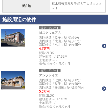
栃木県芳賀郡益子町大字大沢１３８
所在地
－１
施設周辺の物件
賃貸｜アパート
ＭスクウェアＡ
真岡鉄道「益子」駅 徒歩5分
真岡鉄道「北山」駅 徒歩37分
真岡鉄道「七井」駅 徒歩45分
4.9万円
間取:
2LDK
建物面積:
- / 17.68坪
土地面積:
- / -
敷金/礼金:
0ヶ月/0ヶ月
賃貸｜アパート
アンソレイエ
真岡鉄道「七井」駅 徒歩12分
真岡鉄道「益子」駅 徒歩40分
真岡鉄道「多田羅」駅 徒歩46分
5.5万円
間取:
2LDK
建物面積:
- / 17.43坪
土地面積:
- / -
敷金/礼金:
0ヶ月/0ヶ月