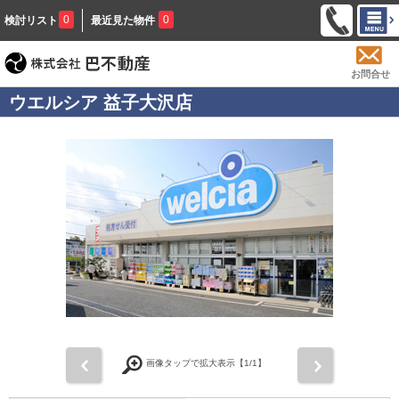
0
0
検討リスト
最近見た物件
お問合せ
ウエルシア 益子大沢店
前
次
画像タップで拡大表示【
1
/1】