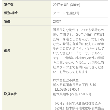
築年数
2017年 8月 (築9年)
種別/構造
アパート/軽量鉄骨
階建
2階建
通風良好な物件はいつでも気持ちの
良い空間です。築8年の物件で充実し
た毎日を過ごしませんか。忙しいあ
なたの時間を有効的に使えるのが敷
地内ごみ置き場です。ぜひ一度見て
備考
いただきたい、「カーサルデルソ」
です。ご希望の地域から物件の情報
をご覧いただいた後は、お気軽に当
社スタッフまでお問い合わせくださ
い。お待ちしております。
株式会社巴不動産
栃木県真岡市長田５丁目18-10
TEL:0285-81-6054
取扱会社
栃木県知事 (2) 第005069号
（公社）全国宅地建物取引業協会
（公社）栃木県宅地建物取引業協会