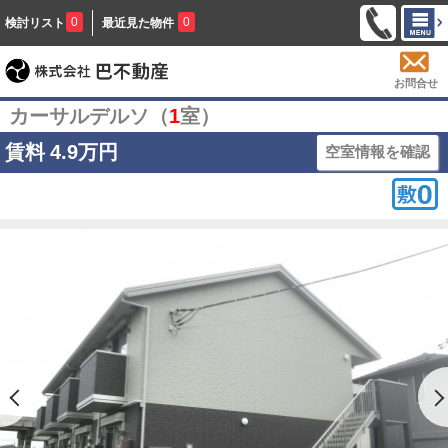
0
0
検討リスト
最近見た物件
お問合せ
カーサルデルソ（
1
室）
賃料
4.9万円
空室情報を確認