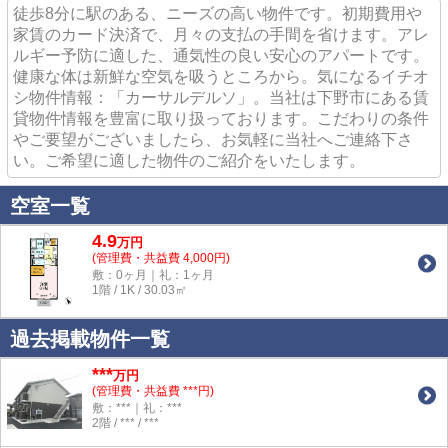
徒歩8分に駅のある、ニーズの高い物件です。初期費用や
家賃のカード決済で、月々の支払の手間を省けます。アレ
ルギー予防に適した、通気性の良い安心のアパートです。
健康な体は新鮮な空気を吸うところから。気になるイチオ
シ物件情報：「カーサルデルソ」。当社は下野市にある賃
貸物件情報を豊富に取り扱っております。こだわりの条件
やご要望がございましたら、お気軽に当社へご連絡下さ
い。ご希望に適した物件のご紹介をいたします。
空室一覧
4.9
万
円
(管理費・共益費 4,000円)
敷：0ヶ月｜礼：1ヶ月
1階 / 1K / 30.03㎡
過去掲載物件一覧
***
万円
(管理費・共益費 ***円)
敷：***｜礼：***
2階 / *** / ***