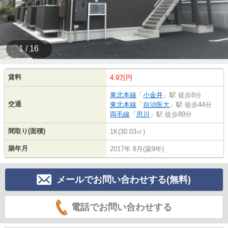
1 / 16
賃料
4.9万円
東北本線
「
小金井
」駅 徒歩8分
交通
東北本線
「
自治医大
」駅 徒歩44分
両毛線
「
思川
」駅 徒歩89分
間取り(面積)
1K(30.03㎡)
築年月
2017年 8月(築9年)
メールでお問い合わせする(無料)
電話でお問い合わせする