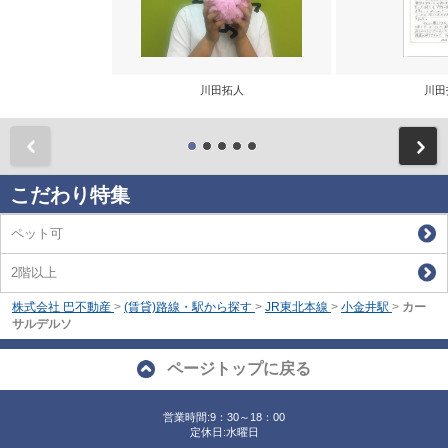
川田拓人
川田
前
こだわり特集
ペット可
2階以上
株式会社 巴不動産
>
(賃貸)路線・駅から探す
>
JR東北本線
>
小金井駅
>
カー
サルデルソ
ページトップに戻る
営業時間:9：30～18：00
定休日:水曜日