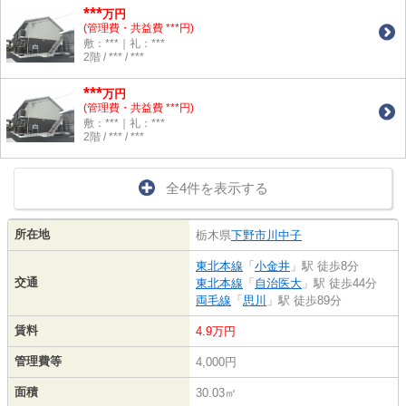
***
万円
(管理費・共益費 ***円)
敷：***｜礼：***
2階 / *** / ***
***
万円
(管理費・共益費 ***円)
敷：***｜礼：***
2階 / *** / ***
全4件を表示する
所在地
栃木県
下野市
川中子
東北本線
「
小金井
」駅 徒歩8分
交通
東北本線
「
自治医大
」駅 徒歩44分
両毛線
「
思川
」駅 徒歩89分
賃料
4.9万円
管理費等
4,000円
面積
30.03㎡