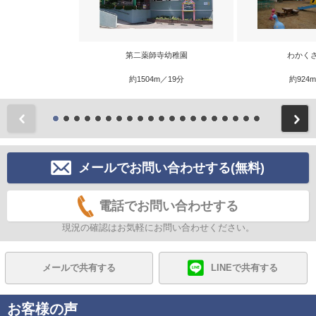
第二薬師寺幼稚園
わかく
約1504m／19分
約924
前
メールでお問い合わせする(無料)
電話でお問い合わせする
現況の確認はお気軽にお問い合わせください。
メールで共有する
LINEで共有する
お客様の声