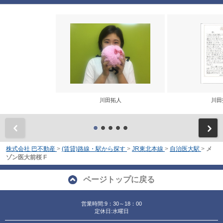
川田拓人
川田
前
株式会社 巴不動産
>
(賃貸)路線・駅から探す
>
JR東北本線
>
自治医大駅
>
メ
ゾン医大前桜 F
ページトップに戻る
営業時間:9：30～18：00
定休日:水曜日