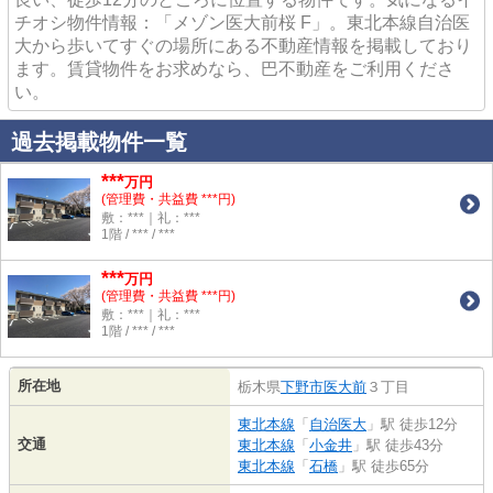
チオシ物件情報：「メゾン医大前桜 F」。東北本線自治医
大から歩いてすぐの場所にある不動産情報を掲載しており
ます。賃貸物件をお求めなら、巴不動産をご利用くださ
い。
過去掲載物件一覧
***
万円
(管理費・共益費 ***円)
敷：***｜礼：***
1階 / *** / ***
***
万円
(管理費・共益費 ***円)
敷：***｜礼：***
1階 / *** / ***
所在地
栃木県
下野市
医大前
３丁目
東北本線
「
自治医大
」駅 徒歩12分
交通
東北本線
「
小金井
」駅 徒歩43分
東北本線
「
石橋
」駅 徒歩65分