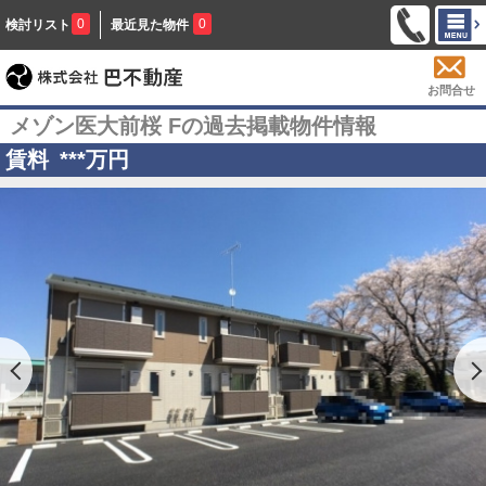
0
0
検討リスト
最近見た物件
お問合せ
メゾン医大前桜 Fの過去掲載物件情報
賃料
***
万円