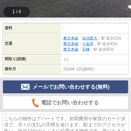
1 / 4
賃料
-
東北本線
「
自治医大
」駅 徒歩12分
交通
東北本線
「
小金井
」駅 徒歩43分
東北本線
「
石橋
」駅 徒歩65分
間取り(面積)
-(-)
築年月
2018年 3月(築8年)
メールでお問い合わせする(無料)
電話でお問い合わせする
こちらの物件はアパートです。初期費用や家賃のカード決
済で、月々の支払の手間を省けます。駅までのアクセスが
良い、徒歩12分のところに位置する物件です。気になるイ