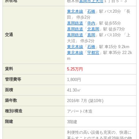
所在地
栃木県
真岡市
上大沼
１丁目５－３
東北本線
「
石橋
」駅 バス20分 「長
田」 停歩2分
真岡鉄道
「
寺内
」駅 徒歩55分
真岡鉄道
「
北真岡
」駅 徒歩73分
交通
真岡鉄道
「
真岡
」駅 バス10分 「上
大沼」 停歩2分
東北本線
「
石橋
」駅 車15分 9.2km
東北本線
「
宇都宮
」駅 車35分 22.2k
m
賃料
5.25万円
管理費等
1,800円
面積
41.30㎡
築年数
2016年 7月 (築10年)
種別/構造
アパート/木造
階建
3階建
利便性の高い設備も充実の、快適に
暮らすことのできる平成28年築の物