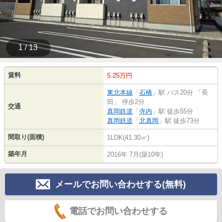
1 / 13
賃料
5.25万円
東北本線
「
石橋
」駅 バス20分 「長
田」 停歩2分
交通
真岡鉄道
「
寺内
」駅 徒歩55分
真岡鉄道
「
北真岡
」駅 徒歩73分
間取り(面積)
1LDK(41.30㎡)
築年月
2016年 7月(築10年)
メールでお問い合わせする(無料)
電話でお問い合わせする