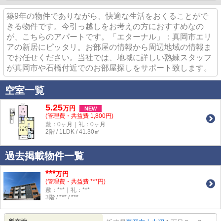
築9年の物件でありながら、快適な生活をおくることがで
きる物件です。今引っ越しをお考えの方におすすめなの
が、こちらのアパートです。「エターナル」：真岡市エリ
アの新居にピッタリ。お部屋の情報から周辺地域の情報ま
でお任せください。当社では、地域に詳しい熟練スタッフ
が真岡市や石橋付近でのお部屋探しをサポート致します。
空室一覧
5.25
万
円
NEW
(管理費・共益費 1,800円)
敷：0ヶ月｜礼：0ヶ月
2階 / 1LDK / 41.30㎡
過去掲載物件一覧
***
万円
(管理費・共益費 ***円)
敷：***｜礼：***
3階 / *** / ***