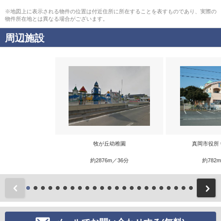
※地図上に表示される物件の位置は付近住所に所在することを表すものであり、実際の
物件所在地とは異なる場合がございます。
周辺施設
牧が丘幼稚園
真岡市役所
約2876m／36分
約782
前