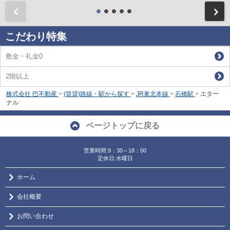
前
こだわり特集
敷金・礼金0
2階以上
株式会社 巴不動産
>
(賃貸)路線・駅から探す
>
JR東北本線
>
石橋駅
>
エター
ナル
ページトップに戻る
営業時間:9：30～18：00
定休日:水曜日
ホーム
会社概要
お問い合わせ