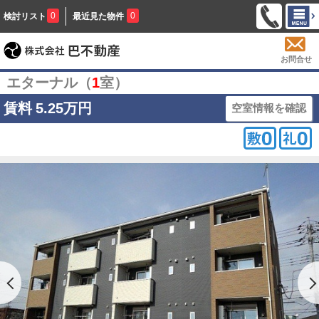
0
0
検討リスト
最近見た物件
お問合せ
エターナル（
1
室）
賃料
5.25万円
空室情報を確認