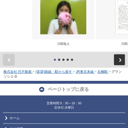
川田拓人
川田
前
株式会社 巴不動産
>
(賃貸)路線・駅から探す
>
JR東北本線
>
石橋駅
>
グラン
ソシエ B
ページトップに戻る
営業時間:9：30～18：00
定休日:水曜日
ホーム