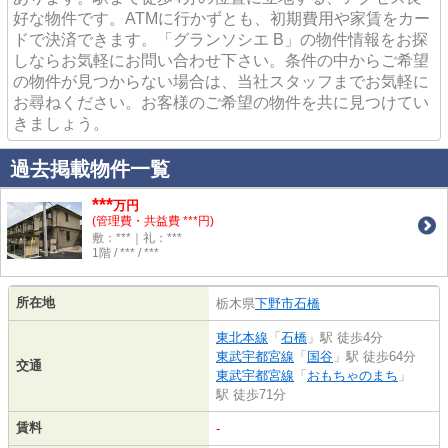
好な物件です。ATMに行かずとも、初期費用や家賃をカー
ドで決済できます。「グランソシエ B」の物件情報をお探
しならお気軽にお問い合わせ下さい。条件の中からご希望
の物件が見つからない場合は、当社スタッフまでお気軽に
お尋ねください。お客様のご希望の物件を共に見つけてい
きましょう。
過去掲載物件一覧
***
万円
(管理費・共益費 ***円)
敷：***｜礼：***
1階 / *** / ***
所在地
栃木県
下野市
石橋
東北本線
「
石橋
」駅 徒歩4分
東武宇都宮線
「
国谷
」駅 徒歩64分
交通
東武宇都宮線
「
おもちゃのまち
」
駅 徒歩71分
賃料
-