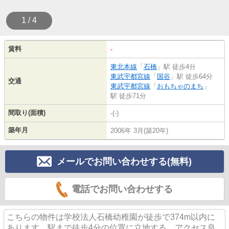
1 / 4
賃料
-
東北本線
「
石橋
」駅 徒歩4分
東武宇都宮線
「
国谷
」駅 徒歩64分
交通
東武宇都宮線
「
おもちゃのまち
」
駅 徒歩71分
間取り(面積)
-(-)
築年月
2006年 3月(築20年)
メールでお問い合わせする(無料)
電話でお問い合わせする
こちらの物件は学校法人石橋幼稚園が徒歩で374m以内に
あります。駅まで徒歩4分の位置に立地する、アクセス良