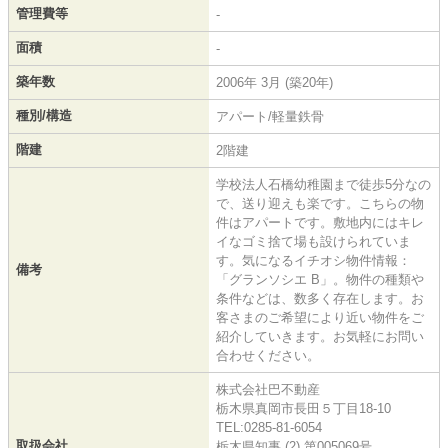
管理費等
-
面積
-
築年数
2006年 3月 (築20年)
種別/構造
アパート/軽量鉄骨
階建
2階建
学校法人石橋幼稚園まで徒歩5分なの
で、送り迎えも楽です。こちらの物
件はアパートです。敷地内にはキレ
イなゴミ捨て場も設けられていま
す。気になるイチオシ物件情報：
備考
「グランソシエ B」。物件の種類や
条件などは、数多く存在します。お
客さまのご希望により近い物件をご
紹介していきます。お気軽にお問い
合わせください。
株式会社巴不動産
栃木県真岡市長田５丁目18-10
TEL:0285-81-6054
取扱会社
栃木県知事 (2) 第005069号