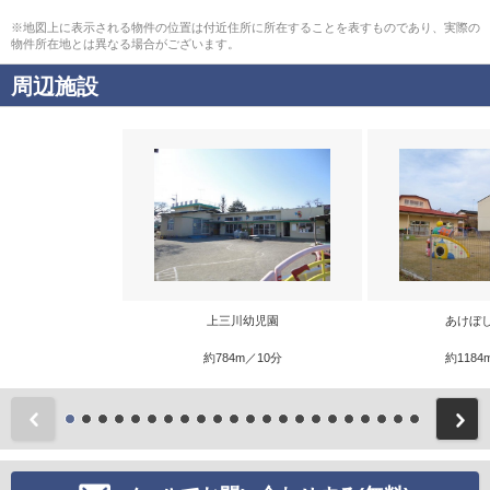
※地図上に表示される物件の位置は付近住所に所在することを表すものであり、実際の
物件所在地とは異なる場合がございます。
周辺施設
上三川幼児園
あけぼ
約784m／10分
約1184
前