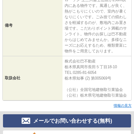
内にある物件です。風通しが良く、
熱がこもりにくいので、室内が暑く
なりにくいです。ごみ捨ての煩わし
さを軽減するのが、敷地内ごみ置き
備考
場です。こだわりポイント満載のサ
ンライト。物件のお探しは巴不動産
からはじめてみませんか。多様なニ
ーズにお応えするため、種類豊富に
物件をご用意しております。
株式会社巴不動産
栃木県真岡市長田５丁目18-10
TEL:0285-81-6054
取扱会社
栃木県知事 (2) 第005069号
（公社）全国宅地建物取引業協会
（公社）栃木県宅地建物取引業協会
情報の見方
メールでお問い合わせする(無料)