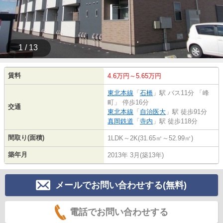
1 / 13
賃料
4.6万円～5.65万円
東北本線
「
石橋
」駅 バス11分 「峰
町」 停歩16分
交通
東北本線
「
自治医大
」駅 徒歩91分
真岡鉄道
「
寺内
」駅 徒歩118分
間取り(面積)
1LDK～2K(31.65㎡～52.99㎡)
築年月
2013年 3月(築13年)
メールでお問い合わせする(無料)
電話でお問い合わせする