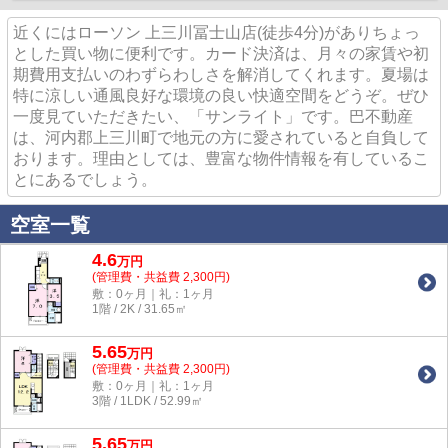
近くにはローソン 上三川冨士山店(徒歩4分)がありちょっ
とした買い物に便利です。カード決済は、月々の家賃や初
期費用支払いのわずらわしさを解消してくれます。夏場は
特に涼しい通風良好な環境の良い快適空間をどうぞ。ぜひ
一度見ていただきたい、「サンライト」です。巴不動産
は、河内郡上三川町で地元の方に愛されていると自負して
おります。理由としては、豊富な物件情報を有しているこ
とにあるでしょう。
空室一覧
4.6
万
円
(管理費・共益費 2,300円)
敷：0ヶ月｜礼：1ヶ月
1階 / 2K / 31.65㎡
5.65
万
円
(管理費・共益費 2,300円)
敷：0ヶ月｜礼：1ヶ月
3階 / 1LDK / 52.99㎡
5.65
万
円