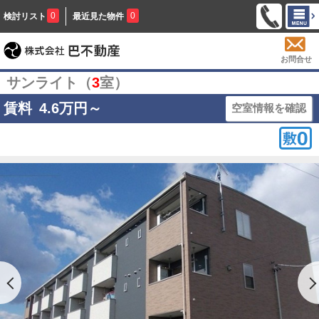
0
0
検討リスト
最近見た物件
お問合せ
サンライト（
3
室）
賃料
4.6
万円～
空室情報を確認