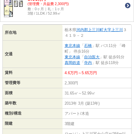
(管理費・共益費 2,300円)
敷：0ヶ月｜礼：1ヶ月
3階 / 1LDK / 52.99㎡
栃木県
河内郡上三川町
大字上三川
３
所在地
４１９－２
東北本線
「
石橋
」駅 バス11分 「峰
町」 停歩16分
交通
東北本線
「
自治医大
」駅 徒歩91分
真岡鉄道
「
寺内
」駅 徒歩118分
賃料
4.6万円～5.65万円
管理費等
2,300円
面積
31.65㎡～52.99㎡
築年数
2013年 3月 (築13年)
種別/構造
アパート/木造
階建
3階建
ローソン 上三川冨士山店が256m以