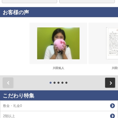
お客様の声
川田拓人
川田
前
こだわり特集
敷金・礼金0
2階以上