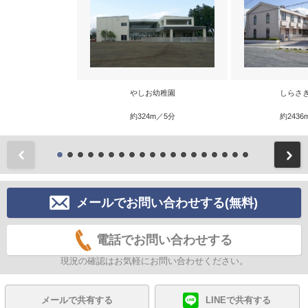
やしお幼稚園
しらさ
約324m／5分
約2436
前
メールでお問い合わせする(無料)
電話でお問い合わせする
現況の確認はお気軽にお問い合わせください。
メールで共有する
LINEで共有する