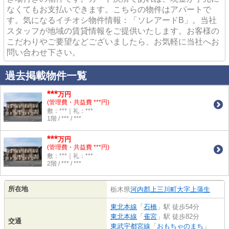
なくてもお支払いできます。こちらの物件はアパートで
す。気になるイチオシ物件情報：「ソレアードB」。当社
スタッフが地域の賃貸情報をご提供いたします。お客様の
こだわりやご要望などございましたら、お気軽に当社へお
問い合わせ下さい。
過去掲載物件一覧
***
万円
(管理費・共益費 ***円)
敷：***｜礼：***
1階 / *** / ***
***
万円
(管理費・共益費 ***円)
敷：***｜礼：***
2階 / *** / ***
所在地
栃木県
河内郡上三川町
大字上蒲生
東北本線
「
石橋
」駅 徒歩54分
東北本線
「
雀宮
」駅 徒歩82分
交通
東武宇都宮線
「
おもちゃのまち
」