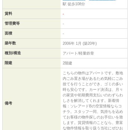
駅 徒歩108分
賃料
-
管理費等
-
面積
-
築年数
2006年 1月 (築20年)
種別/構造
アパート/軽量鉄骨
階建
2階建
こちらの物件はアパートです。敷地
内ごみ置き場があるため気軽にごみ
捨てを行うことができ、ゴミの多い
時も安心です。カード決済は、月々
の家賃や初期費用支払いのわずらわ
しさを解消してくれます。新着情
備考
報：ソレアードBの空室情報ならコ
チラ。スタッフ一同、気持ちを込め
てお客様の物件探しのお手伝いを致
します。賃貸情報のことなら、豊富
な物件情報を取り扱う当社にぜひお