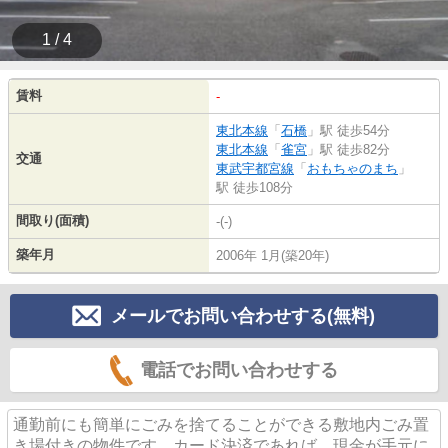
1 / 4
賃料
-
東北本線
「
石橋
」駅 徒歩54分
東北本線
「
雀宮
」駅 徒歩82分
交通
東武宇都宮線
「
おもちゃのまち
」
駅 徒歩108分
間取り(面積)
-(-)
築年月
2006年 1月(築20年)
メールでお問い合わせする(無料)
電話でお問い合わせする
通勤前にも簡単にごみを捨てることができる敷地内ごみ置
き場付きの物件です。カード決済であれば、現金が手元に