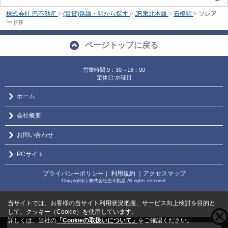
株式会社 巴不動産
>
(賃貸)路線・駅から探す
>
JR東北本線
>
石橋駅
>
ソレア
ードB
ページトップに戻る
営業時間:9：30～18：00
定休日:水曜日
ホーム
会社概要
お問い合わせ
PCサイト
プライバシーポリシー
利用規約
｜アクセスマップ
｜
Copyright(c) 株式会社巴不動産 All rights reserved.
当サイトでは、お客様の当サイト利用状況把握、サービス向上検討を目的と
して、クッキー（Cookie）を使用しています。
詳しくは、当社の
「Cookieの取扱いについて」
をご確認ください。