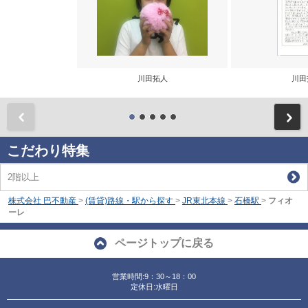
川田拓人
川田
前
こだわり特集
2階以上
株式会社 巴不動産
>
(賃貸)路線・駅から探す
>
JR東北本線
>
石橋駅
>
フィオ
ーレ
ページトップに戻る
営業時間:9：30～18：00
定休日:水曜日