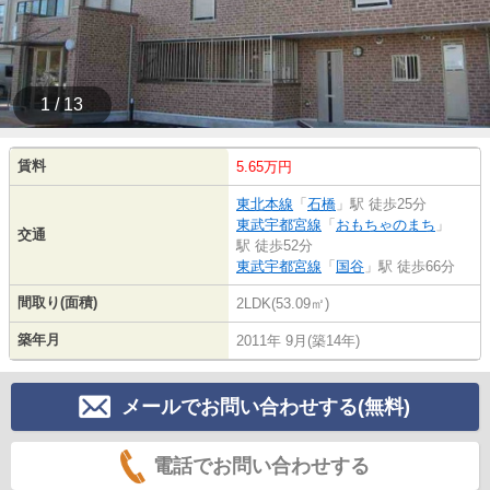
1 / 13
賃料
5.65万円
東北本線
「
石橋
」駅 徒歩25分
東武宇都宮線
「
おもちゃのまち
」
交通
駅 徒歩52分
東武宇都宮線
「
国谷
」駅 徒歩66分
間取り(面積)
2LDK(53.09㎡)
築年月
2011年 9月(築14年)
メールでお問い合わせする(無料)
電話でお問い合わせする