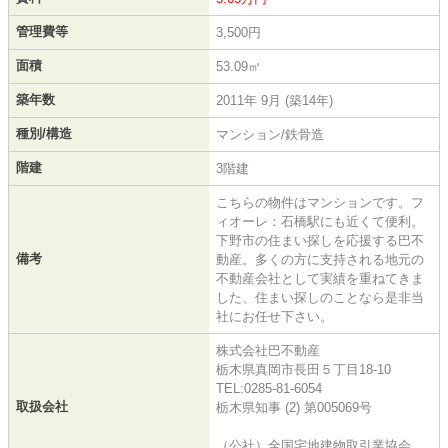
管理費等
3,500円
面積
53.09㎡
築年数
2011年 9月 (築14年)
種別/構造
マンション/鉄骨造
階建
3階建
こちらの物件はマンションです。フ
ィオーレ：石橋駅にも近くて便利。
下野市の住まい探しを応援する巴不
備考
動産。多くの方に支持される地元の
不動産会社として実績を重ねてきま
した、住まい探しのことなら是非当
社にお任せ下さい。
株式会社巴不動産
栃木県真岡市長田５丁目18-10
TEL:0285-81-6054
取扱会社
栃木県知事 (2) 第005069号
（公社）全国宅地建物取引業協会