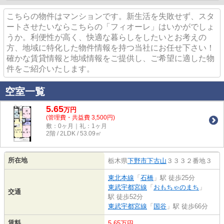
こちらの物件はマンションです。新生活を失敗せず、スタ
ートさせたいならこちらの「フィオーレ」はいかがでしょ
うか。利便性が高く、快適な暮らしをしたいとお考えの
方、地域に特化した物件情報を持つ当社にお任せ下さい！
確かな賃貸情報と地域情報をご提供し、ご希望に適した物
件をご紹介いたします。
空室一覧
5.65
万
円
(管理費・共益費 3,500円)
敷：0ヶ月｜礼：1ヶ月
2階 / 2LDK / 53.09㎡
所在地
栃木県
下野市
下古山
３３３２番地３
東北本線
「
石橋
」駅 徒歩25分
東武宇都宮線
「
おもちゃのまち
」
交通
駅 徒歩52分
東武宇都宮線
「
国谷
」駅 徒歩66分
賃料
5.65万円