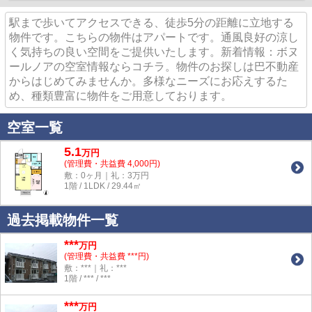
駅まで歩いてアクセスできる、徒歩5分の距離に立地する
物件です。こちらの物件はアパートです。通風良好の涼し
く気持ちの良い空間をご提供いたします。新着情報：ボヌ
ールノアの空室情報ならコチラ。物件のお探しは巴不動産
からはじめてみませんか。多様なニーズにお応えするた
め、種類豊富に物件をご用意しております。
空室一覧
5.1
万
円
(管理費・共益費 4,000円)
敷：0ヶ月｜礼：3万円
1階 / 1LDK / 29.44㎡
過去掲載物件一覧
***
万円
(管理費・共益費 ***円)
敷：***｜礼：***
1階 / *** / ***
***
万円