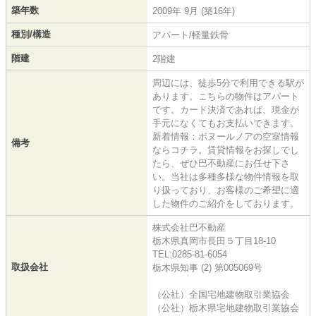
築年数
2009年 9月 (築16年)
種別/構造
アパート/軽量鉄骨
階建
2階建
周辺には、徒歩5分で利用できる駅が
あります。こちらの物件はアパート
です。カード決済であれば、現金が
手元になくてもお支払いできます。
新着情報：ボヌールノアの空室情報
備考
ならコチラ。賃貸情報をお探しでし
たら、ぜひ巴不動産にお任せ下さ
い。当社は多種多様な物件情報を取
り扱っており、お客様のご希望に適
した物件のご紹介をしております。
株式会社巴不動産
栃木県真岡市長田５丁目18-10
TEL:0285-81-6054
取扱会社
栃木県知事 (2) 第005069号
（公社）全国宅地建物取引業協会
（公社）栃木県宅地建物取引業協会