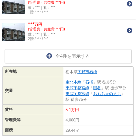
(管理費・共益費 ***円)
敷：***｜礼：***
1階 / *** / ***
***
万円
(管理費・共益費 ***円)
敷：***｜礼：***
2階 / *** / ***
全4件を表示する
所在地
栃木県
下野市
石橋
東北本線
「
石橋
」駅 徒歩5分
東武宇都宮線
「
国谷
」駅 徒歩75分
交通
東武宇都宮線
「
おもちゃのまち
」
駅 徒歩76分
賃料
5.1万円
管理費等
4,000円
面積
29.44㎡