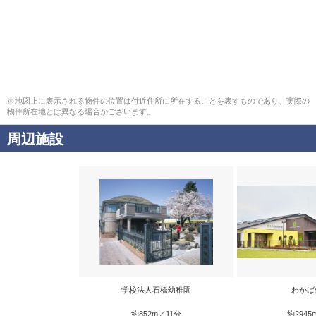
※地図上に表示される物件の位置は付近住所に所在することを表すものであり、実際の
物件所在地とは異なる場合がございます。
周辺施設
学校法人石橋幼稚園
わかば
約852m／11分
約2945