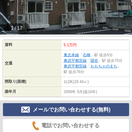
1 / 17
賃料
5.1万円
東北本線
「
石橋
」駅 徒歩5分
東武宇都宮線
「
国谷
」駅 徒歩75分
交通
東武宇都宮線
「
おもちゃのまち
」
駅 徒歩76分
間取り(面積)
1LDK(29.44㎡)
築年月
2009年 9月(築16年)
メールでお問い合わせする(無料)
電話でお問い合わせする