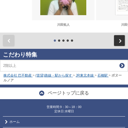
川田拓人
川田
前
こだわり特集
2階以上
株式会社 巴不動産
>
(賃貸)路線・駅から探す
>
JR東北本線
>
石橋駅
>
ボヌー
ルノア
ページトップに戻る
営業時間:9：30～18：00
定休日:水曜日
ホーム