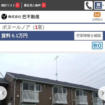
0
0
検討リスト
最近見た物件
お問合せ
ボヌールノア（
1
室）
賃料
5.1万円
空室情報を確認