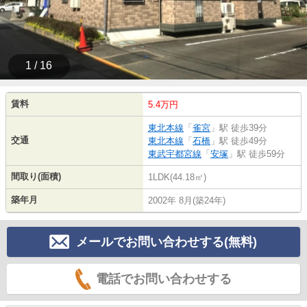
1 / 16
賃料
5.4万円
東北本線
「
雀宮
」駅 徒歩39分
交通
東北本線
「
石橋
」駅 徒歩49分
東武宇都宮線
「
安塚
」駅 徒歩59分
間取り(面積)
1LDK(44.18㎡)
築年月
2002年 8月(築24年)
メールでお問い合わせする(無料)
電話でお問い合わせする