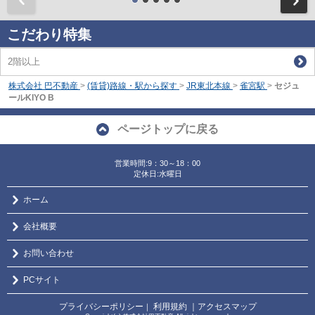
こだわり特集
2階以上
株式会社 巴不動産
>
(賃貸)路線・駅から探す
>
JR東北本線
>
雀宮駅
>
セジュ
ールKIYO B
ページトップに戻る
営業時間:9：30～18：00
定休日:水曜日
ホーム
会社概要
お問い合わせ
PCサイト
プライバシーポリシー
利用規約
｜アクセスマップ
｜