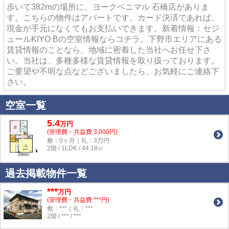
歩いて382mの場所に、ヨークベニマル 石橋店がありま
す。こちらの物件はアパートです。カード決済であれば、
現金が手元になくてもお支払いできます。新着情報：セジ
ュールKIYO Bの空室情報ならコチラ。下野市エリアにある
賃貸情報のことなら、地域に密着した当社へお任せ下さ
い。当社は、多種多様な賃貸情報を取り扱っております。
ご要望や不明な点などございましたら、お気軽にご連絡下
さい。
空室一覧
5.4
万
円
(管理費・共益費 3,000円)
敷：0ヶ月｜礼：3万円
2階 / 1LDK / 44.18㎡
過去掲載物件一覧
***
万円
(管理費・共益費 ***円)
敷：***｜礼：***
2階 / *** / ***