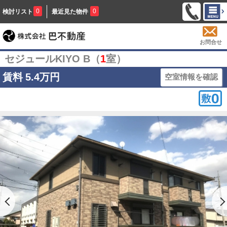
0
0
検討リスト
最近見た物件
お問合せ
セジュールKIYO B（
1
室）
賃料
5.4万円
空室情報を確認