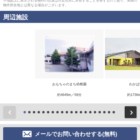
※地図上に表示される物件の位置は付近住所に所在することを表すものであり、実際の
物件所在地とは異なる場合がございます。
周辺施設
おもちゃのまち幼稚園
わかば
約4649m／59分
約1736
前
メールでお問い合わせする(無料)