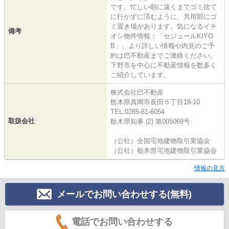
です。忙しい朝に遠くまでゴミ捨て
に行かずに済むように、共用部にゴ
ミ置き場があります。気になるイチ
備考
オシ物件情報：「セジュールKIYO
B」。より詳しい情報や内見のご予
約は巴不動産までご連絡ください。
下野市を中心に不動産情報を数多く
ご紹介しています。
株式会社巴不動産
栃木県真岡市長田５丁目18-10
TEL:0285-81-6054
取扱会社
栃木県知事 (2) 第005069号
（公社）全国宅地建物取引業協会
（公社）栃木県宅地建物取引業協会
情報の見方
メールでお問い合わせする(無料)
電話でお問い合わせする