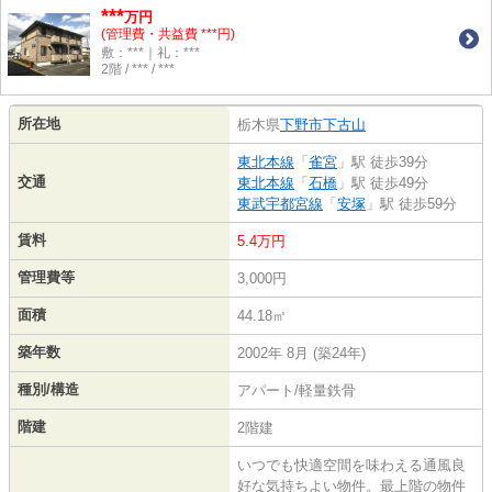
***
万円
(管理費・共益費 ***円)
敷：***｜礼：***
2階 / *** / ***
所在地
栃木県
下野市
下古山
東北本線
「
雀宮
」駅 徒歩39分
交通
東北本線
「
石橋
」駅 徒歩49分
東武宇都宮線
「
安塚
」駅 徒歩59分
賃料
5.4万円
管理費等
3,000円
面積
44.18㎡
築年数
2002年 8月 (築24年)
種別/構造
アパート/軽量鉄骨
階建
2階建
いつでも快適空間を味わえる通風良
好な気持ちよい物件。最上階の物件