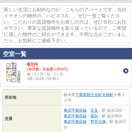
新しい生活にお勧めなのが、こちらのアパートです。当社
イチオシの物件の「ハピネスA」。ぜひ一度ご覧くださ
い。こだわりの賃貸物件をお探しの方は、ぜひ当社にお任
せ下さい。豊富な賃貸物件を取り扱っているので、ご希望
に適した物件のご紹介ができます。不明な点がございまし
たら、お気軽にご連絡下さい。
空室一覧
6
万
円
(管理費・共益費 1,800円)
敷：0ヶ月｜礼：1ヶ月
2階 / 2LDK / 58.86㎡
栃木県
下都賀郡壬生町
大師町
９番２
所在地
３号
東武宇都宮線
「
壬生
」駅 徒歩23分
東武宇都宮線
「
国谷
」駅 徒歩46分
交通
東武宇都宮線
「
野州大塚
」駅 徒歩57
分