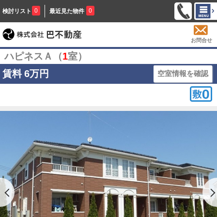
0
0
検討リスト
最近見た物件
お問合せ
ハピネスＡ（
1
室）
賃料
6万円
空室情報を確認