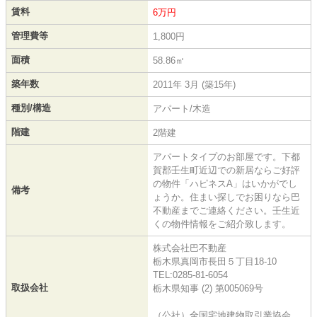
賃料
6万円
管理費等
1,800円
面積
58.86㎡
築年数
2011年 3月 (築15年)
種別/構造
アパート/木造
階建
2階建
アパートタイプのお部屋です。下都
賀郡壬生町近辺での新居ならご好評
の物件「ハピネスA」はいかがでし
備考
ょうか。住まい探しでお困りなら巴
不動産までご連絡ください。壬生近
くの物件情報をご紹介致します。
株式会社巴不動産
栃木県真岡市長田５丁目18-10
TEL:0285-81-6054
取扱会社
栃木県知事 (2) 第005069号
（公社）全国宅地建物取引業協会