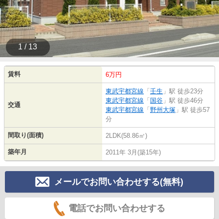
1 / 13
賃料
6万円
東武宇都宮線
「
壬生
」駅 徒歩23分
東武宇都宮線
「
国谷
」駅 徒歩46分
交通
東武宇都宮線
「
野州大塚
」駅 徒歩57
分
間取り(面積)
2LDK(58.86㎡)
築年月
2011年 3月(築15年)
メールでお問い合わせする(無料)
電話でお問い合わせする