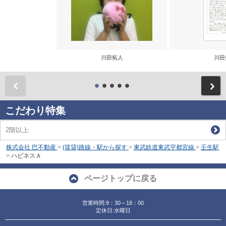
川田拓人
川田
前
こだわり特集
2階以上
株式会社 巴不動産
>
(賃貸)路線・駅から探す
>
東武鉄道東武宇都宮線
>
壬生駅
>
ハピネスＡ
ページトップに戻る
営業時間:9：30～18：00
定休日:水曜日