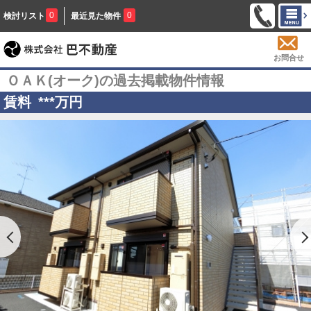
0
0
検討リスト
最近見た物件
お問合せ
ＯＡＫ(オーク)の過去掲載物件情報
賃料
***
万円