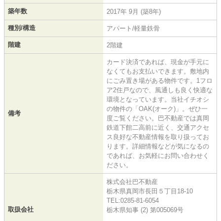
築年数
2017年 9月 (築8年)
種別/構造
アパート/軽量鉄骨
階建
2階建
カード決済であれば、現金が手元に
なくてもお支払いできます。敷地内
にごみ置き場がある物件です。1フロ
ア2住戸なので、風通しも良く快適な
環境となっています。当社イチオシ
の物件の「OAK(オーク)」。ぜひ一
備考
度ご覧ください。巴不動産では真岡
鉄道下館二高前に近く、交通アクセ
ス良好な不動産情報を取り扱ってお
ります。詳細情報などが気になるの
であれば、お気軽にお問い合わせく
ださい。
株式会社巴不動産
栃木県真岡市長田５丁目18-10
TEL:0285-81-6054
取扱会社
栃木県知事 (2) 第005069号