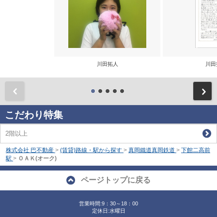
川田拓人
川田
前
こだわり特集
2階以上
株式会社 巴不動産
>
(賃貸)路線・駅から探す
>
真岡鐵道真岡鉄道
>
下館二高前
駅
>
ＯＡＫ(オーク)
ページトップに戻る
営業時間:9：30～18：00
定休日:水曜日