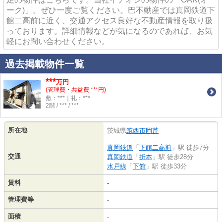
ーク)」。ぜひ一度ご覧ください。巴不動産では真岡鉄道下
館二高前に近く、交通アクセス良好な不動産情報を取り扱
っております。詳細情報などが気になるのであれば、お気
軽にお問い合わせください。
過去掲載物件一覧
***
万円
(管理費・共益費 ***円)
敷：***｜礼：***
2階 / *** / ***
所在地
茨城県
筑西市
岡芹
真岡鉄道
「
下館二高前
」駅 徒歩7分
交通
真岡鉄道
「
折本
」駅 徒歩28分
水戸線
「
下館
」駅 徒歩33分
賃料
-
管理費等
-
面積
-