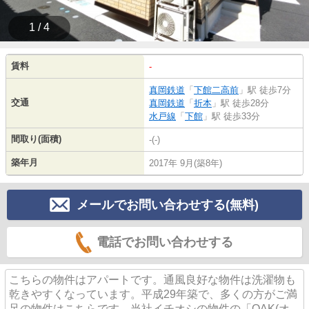
1 / 4
賃料
-
真岡鉄道
「
下館二高前
」駅 徒歩7分
交通
真岡鉄道
「
折本
」駅 徒歩28分
水戸線
「
下館
」駅 徒歩33分
間取り(面積)
-(-)
築年月
2017年 9月(築8年)
メールでお問い合わせする(無料)
電話でお問い合わせする
こちらの物件はアパートです。通風良好な物件は洗濯物も
乾きやすくなっています。平成29年築で、多くの方がご満
足の物件はこちらです。当社イチオシの物件の「OAK(オ