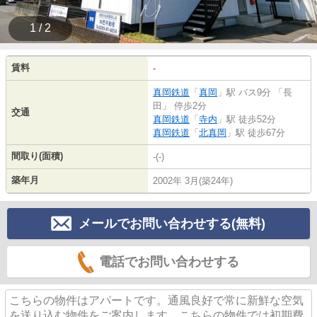
1 / 2
賃料
-
真岡鉄道
「
真岡
」駅 バス9分 「長
田」 停歩2分
交通
真岡鉄道
「
寺内
」駅 徒歩52分
真岡鉄道
「
北真岡
」駅 徒歩67分
間取り(面積)
-(-)
築年月
2002年 3月(築24年)
メールでお問い合わせする(無料)
電話でお問い合わせする
こちらの物件はアパートです。通風良好で常に新鮮な空気
を送り込む物件をご案内します。こちらの物件では初期費