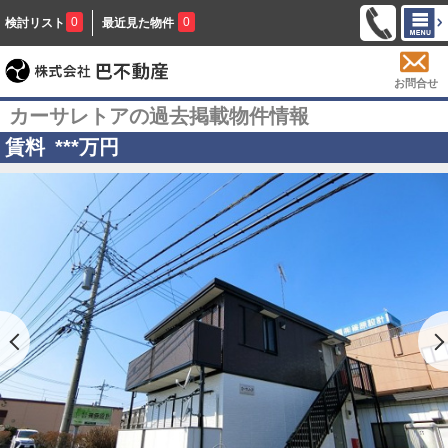
0
0
検討リスト
最近見た物件
お問合せ
カーサレトアの過去掲載物件情報
賃料
***
万円