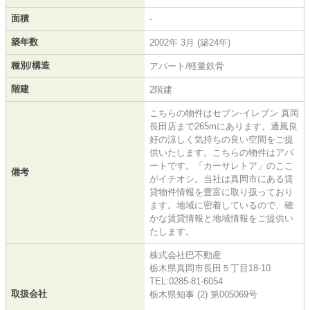
面積
-
築年数
2002年 3月 (築24年)
種別/構造
アパート/軽量鉄骨
階建
2階建
こちらの物件はセブン‐イレブン 真岡
長田店まで265mにあります。通風良
好の涼しく気持ちの良い空間をご提
供いたします。こちらの物件はアパ
ートです。「カーサレトア」のここ
備考
がイチオシ。当社は真岡市にある賃
貸物件情報を豊富に取り扱っており
ます。地域に密着しているので、確
かな賃貸情報と地域情報をご提供い
たします。
株式会社巴不動産
栃木県真岡市長田５丁目18-10
TEL:0285-81-6054
取扱会社
栃木県知事 (2) 第005069号