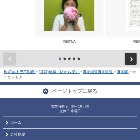
川田拓人
川田
前
株式会社 巴不動産
>
(賃貸)路線・駅から探す
>
真岡鐵道真岡鉄道
>
真岡駅
>
カ
ーサレトア
ページトップに戻る
営業時間:9：30～18：00
定休日:水曜日
ホーム
会社概要