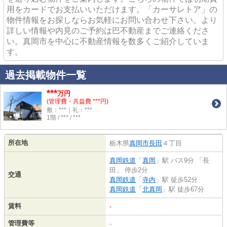
用をカードでお支払いいただけます。「カーサレトア」の
物件情報をお探しならお気軽にお問い合わせ下さい。より
詳しい情報や内見のご予約は巴不動産までご連絡くださ
い。真岡市を中心に不動産情報を数多くご紹介していま
す。
過去掲載物件一覧
***
万円
(管理費・共益費 ***円)
敷：***｜礼：***
1階 / *** / ***
所在地
栃木県
真岡市
長田
４丁目
真岡鉄道
「
真岡
」駅 バス9分 「長
田」 停歩2分
交通
真岡鉄道
「
寺内
」駅 徒歩52分
真岡鉄道
「
北真岡
」駅 徒歩67分
賃料
-
管理費等
-