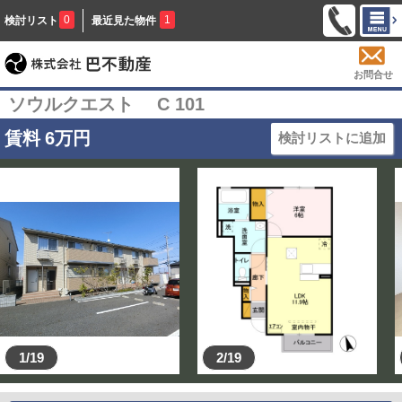
0
1
検討リスト
最近見た物件
お問合せ
ソウルクエスト C 101
賃料
6
万円
検討リストに追加
1/19
2/19