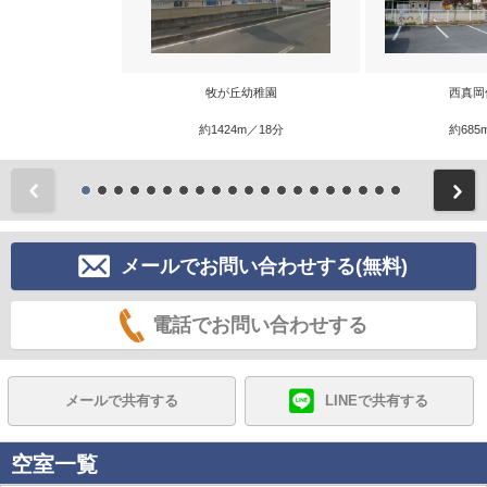
牧が丘幼稚園
西真岡
約1424m／18分
約685
前
メールでお問い合わせする(無料)
電話でお問い合わせする
メールで共有する
LINEで共有する
空室一覧