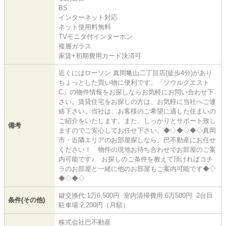
BS
インターネット対応
ネット使用料無料
TVモニタ付インターホン
複層ガラス
家賃+初期費用カード決済可
近くにはローソン 真岡亀山二丁目店(徒歩4分)があり
ちょっとした買い物に便利です。「ソウルクエスト
C」の物件情報をお探しならお気軽にお問い合わせ下
さい。賃貸住宅をお探しの方は、お気軽に当社へご連
絡下さい。当社は、お客様のご希望に適した住まいの
ご紹介をいたします。また、しっかりとサポート致し
備考
ますのでご安心してお任せ下さい。◆◇◆◇◆◇真岡
市・近隣エリアのお部屋探しなら、巴不動産にお任せ
ください！ 物件の現地お待ち合わせでお部屋のご案
内可能です♪ お探しのご条件を教えて頂ければコチ
ラのお部屋と一緒に他のお部屋もご案内可能です◆◇
◆◇◆◇
鍵交換代:1万6,500円 室内清掃費用:6万500円 2台目
条件(その他)
駐車場:2,200円（月額）
株式会社巴不動産