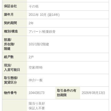
保証会社
その他
築年月
2011年 10月 (築14年)
契約期間
2年
種別/構造
アパート/軽量鉄骨
部屋/
所在階/
101/1階/2階建
階建
総戸数
2戸
現況/
空家/即時
入居可能日
取引態様/
仲介/一般
賃貸区分
取引条件の有
物件番号
104438173
2026年08月13日
効期限
陽当り良好
保証人不要