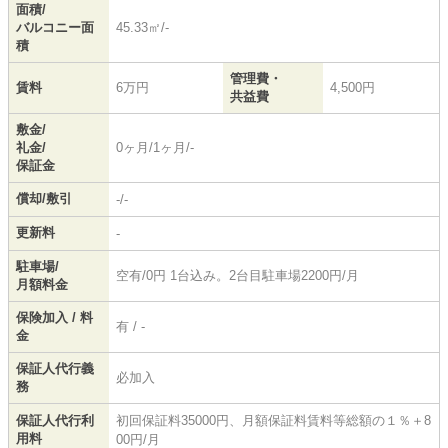
面積/
バルコニー面
45.33㎡/-
積
管理費・
賃料
6万円
4,500円
共益費
敷金/
礼金/
0ヶ月/1ヶ月/-
保証金
償却/敷引
-/-
更新料
-
駐車場/
空有/0円 1台込み。2台目駐車場2200円/月
月額料金
保険加入 / 料
有 / -
金
保証人代行義
必加入
務
保証人代行利
初回保証料35000円、月額保証料賃料等総額の１％＋8
用料
00円/月