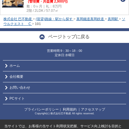
(管理費・共益費 2,900円)
敷：0ヶ月｜礼：8万円
2階 / 2LDK / 57.07㎡
株式会社 巴不動産
>
(賃貸)路線・駅から探す
>
真岡鐵道真岡鉄道
>
真岡駅
>
ソ
ウルクエスト C
>
101
ページトップに戻る
営業時間:9：30～18：00
定休日:水曜日
ホーム
会社概要
お問い合わせ
PCサイト
プライバシーポリシー
利用規約
｜アクセスマップ
｜
Copyright(c) 株式会社巴不動産 All rights reserved.
当サイトでは、お客様の当サイト利用状況把握、サービス向上検討を目的と