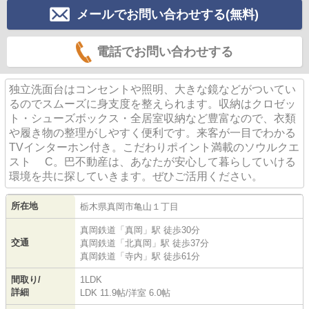
メールでお問い合わせする(無料)
電話でお問い合わせする
独立洗面台はコンセントや照明、大きな鏡などがついてい
るのでスムーズに身支度を整えられます。収納はクロゼッ
ト・シューズボックス・全居室収納など豊富なので、衣類
や履き物の整理がしやすく便利です。来客が一目でわかる
TVインターホン付き。こだわりポイント満載のソウルクエ
スト C。巴不動産は、あなたが安心して暮らしていける
環境を共に探していきます。ぜひご活用ください。
所在地
栃木県
真岡市
亀山
１丁目
真岡鉄道
「
真岡
」駅 徒歩30分
交通
真岡鉄道
「
北真岡
」駅 徒歩37分
真岡鉄道
「
寺内
」駅 徒歩61分
間取り/
1LDK
詳細
LDK 11.9帖
/
洋室 6.0帖