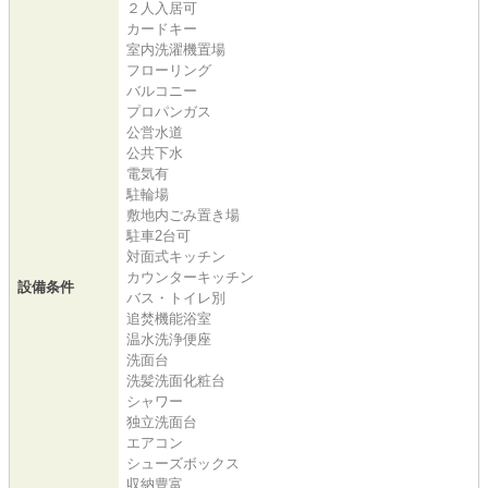
２人入居可
カードキー
室内洗濯機置場
フローリング
バルコニー
プロパンガス
公営水道
公共下水
電気有
駐輪場
敷地内ごみ置き場
駐車2台可
対面式キッチン
カウンターキッチン
設備条件
バス・トイレ別
追焚機能浴室
温水洗浄便座
洗面台
洗髪洗面化粧台
シャワー
独立洗面台
エアコン
シューズボックス
収納豊富