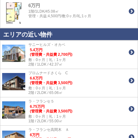
6万円
1階/1LDK/45.08㎡
管理・共益:4,500円/敷:0ヶ月/礼:1ヶ月
エリアの近い物件
サニーヒルズ・オカベ
5.4
万
円
(管理費・共益費 2,700円)
敷：0ヶ月｜礼：1ヶ月
2階 / 1LDK / 42.37㎡
プロムナードさくら C
6.6
万
円
(管理費・共益費 3,500円)
敷：0ヶ月｜礼：1ヶ月
2階 / 2LDK / 65.06㎡
ラ・フランセ５
6.75
万
円
(管理費・共益費 3,500円)
敷：0ヶ月｜礼：1ヶ月
1階 / 2LDK / 55.00㎡
ラ・フランセ高間木 Ａ
6
万
円