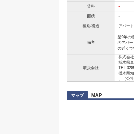
賃料
-
面積
-
種別/構造
アパート
築9年の
備考
のアパー
の近くで
株式会社
栃木県真
取扱会社
TEL:028
栃木県知事 
、（公社
MAP
マップ