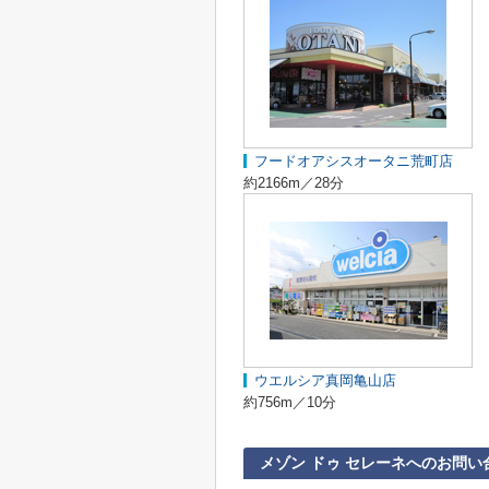
フードオアシスオータニ荒町店
約2166m／28分
ウエルシア真岡亀山店
約756m／10分
メゾン ドゥ セレーネへのお問い