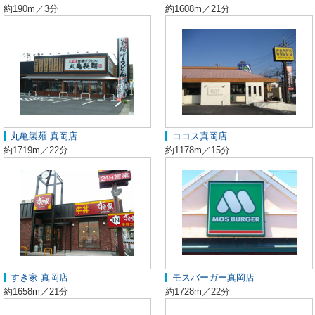
約190m／3分
約1608m／21分
丸亀製麺 真岡店
ココス真岡店
約1719m／22分
約1178m／15分
すき家 真岡店
モスバーガー真岡店
約1658m／21分
約1728m／22分