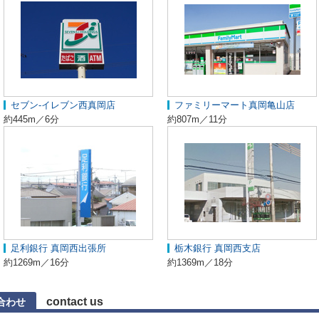
セブン-イレブン西真岡店
ファミリーマート真岡亀山店
約445m／6分
約807m／11分
足利銀行 真岡西出張所
栃木銀行 真岡西支店
約1269m／16分
約1369m／18分
contact us
合わせ