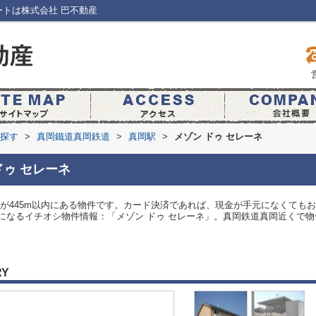
ートは株式会社 巴不動産
ら探す
>
真岡鐵道真岡鉄道
>
真岡駅
>
メゾン ドゥ セレーネ
ドゥ セレーネ
が445m以内にある物件です。カード決済であれば、現金が手元になくてもお
になるイチオシ物件情報：「メゾン ドゥ セレーネ」。真岡鉄道真岡近くで
RY