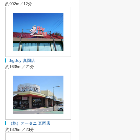
約902m／12分
BigBoy 真岡店
約1635m／21分
（株）オータニ 真岡店
約1826m／23分