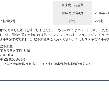
管理費・共益費
-
築年月(築年数)
2014年 7
 / 軽量鉄骨
階建
2階建
物件で充実した毎日を過ごしませんか。こちらの物件はアパートです。こだわ
トです。気分が落ちた時には換気でリフレッシュしましょう。メゾン ドゥ 
物件を探すのであれば、巴不動産をご利用ください。きっとステキな物件が
巴不動産
岡市長田５丁目18-10
5-81-6054
(2) 第005069号
）全国宅地建物取引業協会、（公社）栃木県宅地建物取引業協会