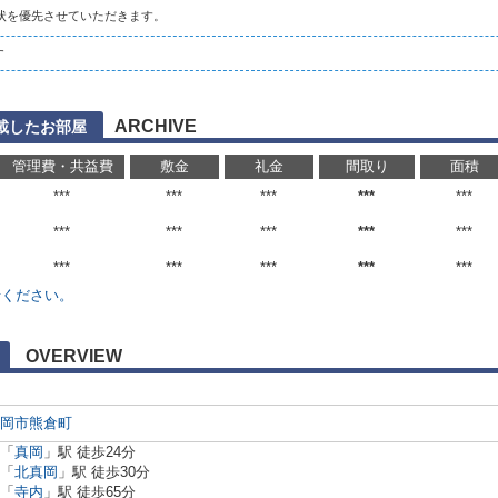
状を優先させていただきます。
す
ARCHIVE
載したお部屋
管理費・共益費
敷金
礼金
間取り
面積
***
***
***
***
***
***
***
***
***
***
***
***
***
***
***
せください。
OVERVIEW
岡市
熊倉町
「
真岡
」駅 徒歩24分
「
北真岡
」駅 徒歩30分
「
寺内
」駅 徒歩65分