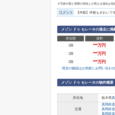
※写真や図と実際の現状とが異なる場合は現
コメント
【外観】外観もきれいで
メゾン ドゥ セレーネの過去に掲
所在階
賃料
***万円
1階
***万円
1階
***万円
2階
現況の確認はお気軽にお問い合わ
メゾン ドゥ セレーネの物件概要
所在地
栃木県
真
真岡鉄道
交通
真岡鉄道
真岡鉄道