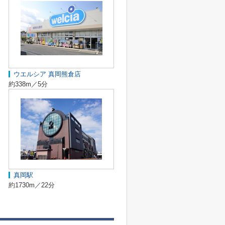
ウエルシア 真岡熊倉店
約338m／5分
真岡駅
約1730m／22分