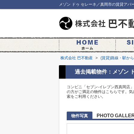
メゾン ドゥ セレーネ／真岡市の賃貸アパ
株式会社 巴不動産
>
(賃貸)路線・駅か
過去掲載物件：メゾン 
コンビニ「セブン-イレブン西真岡店」
の方がご満足の物件はこちらです。気
索をご利用ください。
PHOTO GALLE
物件写真