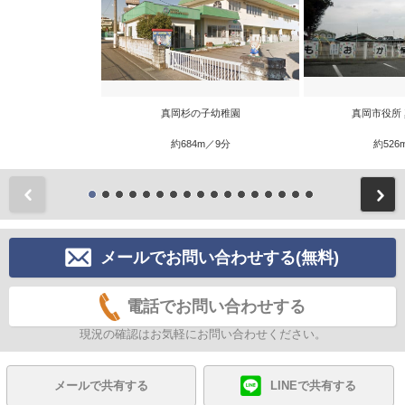
真岡杉の子幼稚園
真岡市役所
約684m／9分
約526
前
メールでお問い合わせする(無料)
電話でお問い合わせする
現況の確認はお気軽にお問い合わせください。
メールで共有する
LINEで共有する