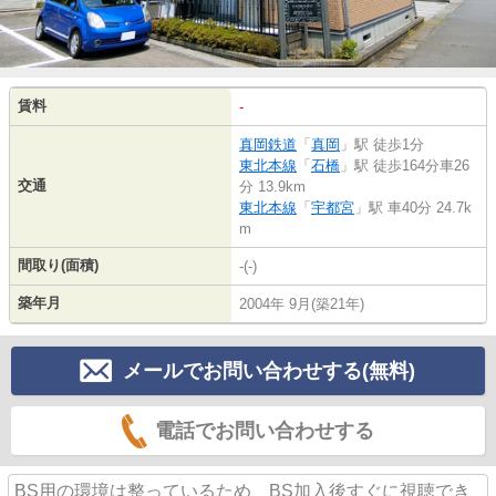
賃料
-
真岡鉄道
「
真岡
」駅 徒歩1分
東北本線
「
石橋
」駅 徒歩164分車26
交通
分 13.9km
東北本線
「
宇都宮
」駅 車40分 24.7k
m
間取り(面積)
-(-)
築年月
2004年 9月(築21年)
メールでお問い合わせする(無料)
電話でお問い合わせする
BS用の環境は整っているため、BS加入後すぐに視聴でき