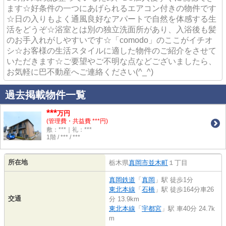
ます☆好条件の一つにあげられるエアコン付きの物件です
☆日の入りもよく通風良好なアパートで自然を体感する生
活をどうぞ☆浴室とは別の独立洗面所があり、入浴後も髪
のお手入れがしやすいです☆「comodo」のここがイチオ
シ☆お客様の生活スタイルに適した物件のご紹介をさせて
いただきます☆ご要望やご不明な点などございましたら、
お気軽に巴不動産へご連絡ください(^_^)
過去掲載物件一覧
***
万円
(管理費・共益費 ***円)
敷：***｜礼：***
1階 / *** / ***
所在地
栃木県
真岡市
並木町
１丁目
真岡鉄道
「
真岡
」駅 徒歩1分
東北本線
「
石橋
」駅 徒歩164分車26
交通
分 13.9km
東北本線
「
宇都宮
」駅 車40分 24.7k
m