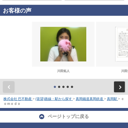
お客様の声
川田拓人
川田
前
株式会社 巴不動産
>
(賃貸)路線・駅から探す
>
真岡鐵道真岡鉄道
>
真岡駅
>
ｃ
ｏｍｏｄｏ
ページトップに戻る