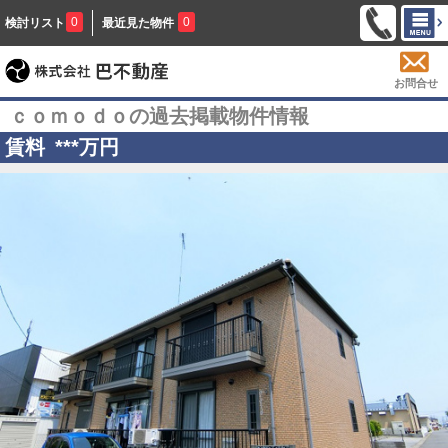
0
0
検討リスト
最近見た物件
お問合せ
ｃｏｍｏｄｏの過去掲載物件情報
賃料
***
万円