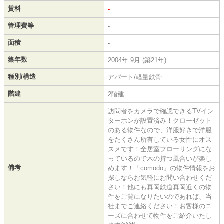
賃料
-
管理費等
-
面積
-
築年数
2004年 9月 (築21年)
種別/構造
アパート/軽量鉄骨
階建
2階建
訪問者をカメラで確認できるTVイン
ターホンが設置済み！クローゼット
のある物件なので、洋服好きで洋服
をたくさん所有している女性にオス
スメです！全居室フローリングにな
っているので木の持つ風合いが楽し
備考
めます！「comodo」の物件情報をお
探しならお気軽にお問い合わせくだ
さい！他にも真岡鉄道真岡近くの物
件をご覧になりたいのであれば、当
社までご連絡ください！お客様のニ
ーズに合わせて物件をご紹介いたし