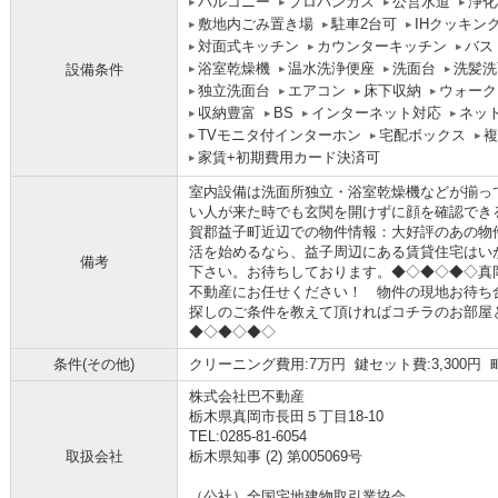
バルコニー
プロパンガス
公営水道
浄化
敷地内ごみ置き場
駐車2台可
IHクッキン
対面式キッチン
カウンターキッチン
バス
浴室乾燥機
温水洗浄便座
洗面台
洗髪洗
設備条件
独立洗面台
エアコン
床下収納
ウォーク
収納豊富
BS
インターネット対応
ネッ
TVモニタ付インターホン
宅配ボックス
複
家賃+初期費用カード決済可
室内設備は洗面所独立・浴室乾燥機などが揃っ
い人が来た時でも玄関を開けずに顔を確認でき
賀郡益子町近辺での物件情報：大好評のあの物
活を始めるなら、益子周辺にある賃貸住宅はい
備考
下さい。お待ちしております。◆◇◆◇◆◇真
不動産にお任せください！ 物件の現地お待ち
探しのご条件を教えて頂ければコチラのお部屋
◆◇◆◇◆◇
条件(その他)
クリーニング費用:7万円 鍵セット費:3,300円 
株式会社巴不動産
栃木県真岡市長田５丁目18-10
TEL:0285-81-6054
取扱会社
栃木県知事 (2) 第005069号
（公社）全国宅地建物取引業協会