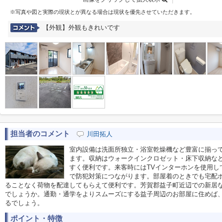
※写真や図と実際の現状とが異なる場合は現状を優先させていただきます。
【外観】外観もきれいです
担当者のコメント
川田拓人
室内設備は洗面所独立・浴室乾燥機など豊富に揃っ
ます。収納はウォークインクロゼット・床下収納な
すく便利です。来客時にはTVインターホンを使用し
で防犯対策につながります。部屋着のときでも宅配
ることなく荷物を配達してもらえて便利です。芳賀郡益子町近辺での新居
でしょうか。通勤・通学をよりスムーズにする益子周辺のお部屋に住めば
るでしょう。
ポイント・特徴