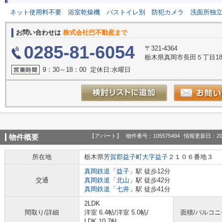
ネット使用料不要
浴室乾燥機
バストイレ別
防犯カメラ
洗面所独
お問い合わせは
株式会社巴不動産まで
0285-81-6054
〒321-4364
栃木県真岡市長田５丁目18
9：30～18：00 定休日:水曜日
【アパート】
物件番号：105575494
情報更新日：20
物件概要
所在地
栃木県
芳賀郡益子町
大字益子
２１０６番地３
真岡鉄道
「
益子
」駅 徒歩12分
交通
真岡鉄道
「
北山
」駅 徒歩42分
真岡鉄道
「
七井
」駅 徒歩41分
2LDK
間取り/詳細
洋室 6.4帖
/
洋室 5.0帖
/
面積/バルコ
LDK 10.7帖