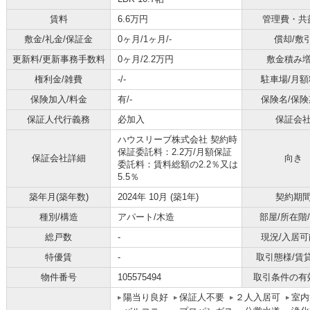
賃料
6.6万円
管理費・共
敷金/礼金/保証金
0ヶ月/1ヶ月/-
償却/敷
更新料/更新事務手数料
0ヶ月/2.2万円
敷金積み
権利金/雑費
-/-
駐車場/月額
保険加入/料金
有/-
保険名/保険
保証人代行義務
必加入
保証会
ハウスリーブ株式会社 契約時
保証委託料：2.2万/月額保証
保証会社詳細
向き
委託料：賃料総額の2.2％又は
5.5％
築年月(築年数)
2024年 10月 (築1年)
契約期
種別/構造
アパート/木造
部屋/所在階
総戸数
-
現況/入居可
特優賃
-
取引態様/賃
物件番号
105575494
取引条件の有
陽当り良好
保証人不要
２人入居可
室内