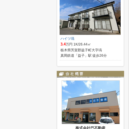
ハイツ塙
3.4
万円 1K/26.44㎡
栃木県芳賀郡益子町大字塙
真岡鉄道「益子」駅 徒歩26分
株式会社巴不動産