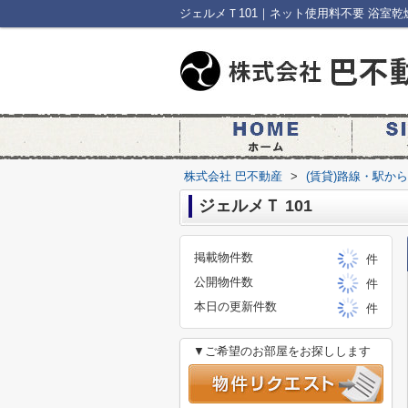
株式会社 巴不動産
>
(賃貸)路線・駅か
ジェルメＴ 101
掲載物件数
件
公開物件数
件
本日の更新件数
件
▼ご希望のお部屋をお探しします