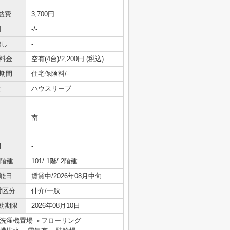
益費
3,700円
引
-/-
増し
-
料金
空有(4台)/2,200円 (税込)
期間
住宅保険料/-
社
ハウスリーブ
南
間
-
/階建
101/ 1階/ 2階建
能日
賃貸中/2026年08月中旬
貸区分
仲介/一般
効期限
2026年08月10日
洗濯機置場
フローリング