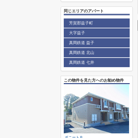
同じエリアのアパート
芳賀郡益子町
大字益子
真岡鉄道 益子
真岡鉄道 北山
真岡鉄道 七井
この物件を見た方へのお勧め物件
ボニートＢ