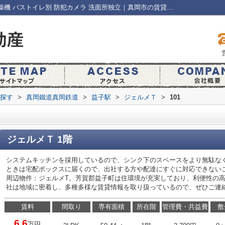
ジェルメＴ101｜ネット使用料不要 浴室乾燥機 バストイレ別 防犯カメラ 洗面所独立｜真岡市の賃貸アパートは株式会社 巴不動産
ら探す
>
真岡鐵道真岡鉄道
>
益子駅
>
ジェルメＴ
>
101
ジェルメＴ 1階
システムキッチンを採用しているので、シンク下のスペースをより無駄な
ときは宅配ボックスに届くので、出社する方や配達にすぐに対応できない
周辺物件：ジェルメT。芳賀郡益子町は住環境が充実しており、利便性の
社は地域に密着し、多種多様な賃貸情報を取り扱っているので、ぜひご連
賃料
間取り
専有面積
所在階
管理費・共益費
敷
6.6
万円