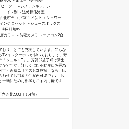
槽排水
電気有
駐輪場
グヒーター
システムキッチン
・トイレ別
追焚機能浴室
面化粧台
浴室１坪以上
シャワー
インクロゼット
シューズボックス
ト使用料無料
層ガラス
防犯カメラ
エアコン2台
ており、とても充実しています。知らな
るTVインターホンが付いております。芳
件「ジェルメT」。芳賀郡益子町で新生
かがですか。詳しくは巴不動産にお尋ね
岡市・近隣エリアのお部屋探しなら、巴
合わせでお部屋のご案内可能です♪ お
と一緒に他のお部屋もご案内可能です
町内会費:500円（月額）