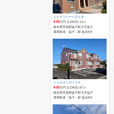
シャインハーベストＢ
4.85
万円 1LDK/51.13㎡
栃木県芳賀郡益子町大字益子
真岡鉄道「益子」駅 徒歩6分
シャルマンヴィラＡ
4.65
万円 2LDK/51.67㎡
栃木県芳賀郡益子町大字益子
真岡鉄道「益子」駅 徒歩8分