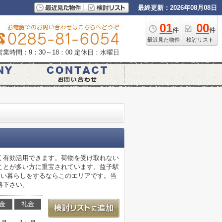
最終更新：2026年08月08日
01
00
件
件
最近見た物件
検討リスト
営業時間：9：30～18：00
定休日：水曜日
く有効活用できます。荷物を受け取れない
ことが多い方に重宝されています。益子駅
高い暮らしをするならこのエリアです。当
絡下さい。
金
礼金