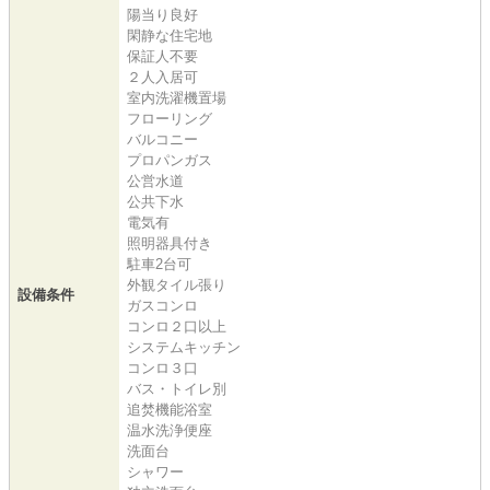
陽当り良好
閑静な住宅地
保証人不要
２人入居可
室内洗濯機置場
フローリング
バルコニー
プロパンガス
公営水道
公共下水
電気有
照明器具付き
駐車2台可
外観タイル張り
設備条件
ガスコンロ
コンロ２口以上
システムキッチン
コンロ３口
バス・トイレ別
追焚機能浴室
温水洗浄便座
洗面台
シャワー