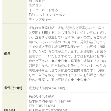
独立洗面台
エアコン
インターネット対応
TVモニタ付インターホン
ディンプルキー
収納は全居室収納・収納1間半など豊富なので、広々
と空間を利用することも可能です。忙しい朝にも嬉し
い、洗面所が独立している物件。多くの方からご好評
頂いているハイツ塙のご紹介です。芳賀郡益子町エリ
アで信頼と実績を誇る巴不動産だから、お客様に満足
していただける自信がございます。お部屋探しを誠心
備考
誠意サポートいたしますので、まずはお気軽にお問い
合わせ下さい。◆◇◆◇◆◇真岡市・近隣エリアのお
部屋探しなら、巴不動産にお任せください！ 物件の
現地お待ち合わせでお部屋のご案内可能です♪ お探
しのご条件を教えて頂ければコチラのお部屋と一緒に
他のお部屋もご案内可能です◆◇◆◇◆◇
条件(その他)
退去時清掃費:4万4,000円
株式会社巴不動産
栃木県真岡市長田５丁目18-10
TEL:0285-81-6054
取扱会社
栃木県知事 (2) 第005069号