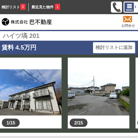
0
1
検討リスト
最近見た物件
お問合せ
ハイツ塙 201
賃料
4.5
万円
検討リストに追加
1/15
2/15