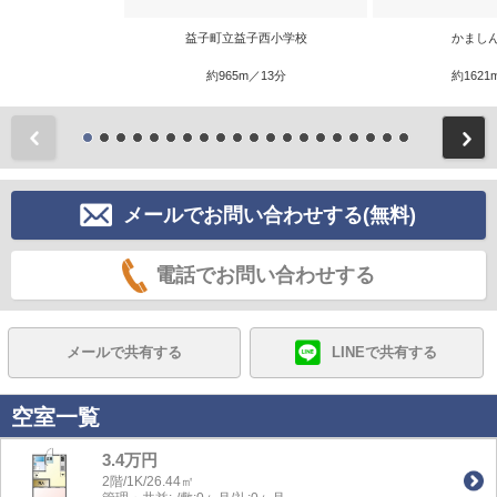
益子町立益子西小学校
かまし
約965m／13分
約1621
前
メールでお問い合わせする(無料)
電話でお問い合わせする
メールで共有する
LINEで共有する
空室一覧
3.4万円
2階/1K/26.44㎡