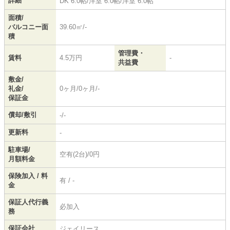
詳細
DK 6.0帖
/
洋室 6.0帖
/
洋室 6.0帖
面積/
バルコニー面
39.60㎡/-
積
管理費・
賃料
4.5万円
-
共益費
敷金/
礼金/
0ヶ月/0ヶ月/-
保証金
償却/敷引
-/-
更新料
-
駐車場/
空有(2台)/0円
月額料金
保険加入 / 料
有 / -
金
保証人代行義
必加入
務
保証会社
ジェイリース