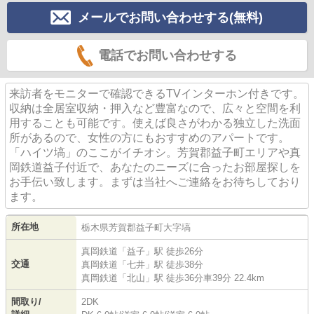
メールでお問い合わせする(無料)
電話でお問い合わせする
来訪者をモニターで確認できるTVインターホン付きです。
収納は全居室収納・押入など豊富なので、広々と空間を利
用することも可能です。使えば良さがわかる独立した洗面
所があるので、女性の方にもおすすめのアパートです。
「ハイツ塙」のここがイチオシ。芳賀郡益子町エリアや真
岡鉄道益子付近で、あなたのニーズに合ったお部屋探しを
お手伝い致します。まずは当社へご連絡をお待ちしており
ます。
所在地
栃木県
芳賀郡益子町
大字塙
真岡鉄道
「
益子
」駅 徒歩26分
交通
真岡鉄道
「
七井
」駅 徒歩38分
真岡鉄道
「
北山
」駅 徒歩36分車39分 22.4km
間取り/
2DK