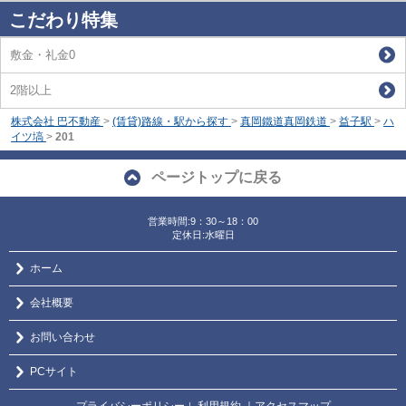
こだわり特集
敷金・礼金0
2階以上
株式会社 巴不動産
>
(賃貸)路線・駅から探す
>
真岡鐵道真岡鉄道
>
益子駅
>
ハ
イツ塙
>
201
ページトップに戻る
営業時間:9：30～18：00
定休日:水曜日
ホーム
会社概要
お問い合わせ
PCサイト
プライバシーポリシー
利用規約
｜アクセスマップ
｜