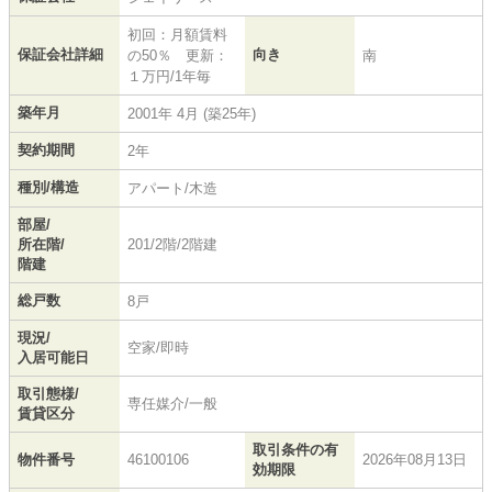
初回：月額賃料
保証会社詳細
向き
の50％ 更新：
南
１万円/1年毎
築年月
2001年 4月 (築25年)
契約期間
2年
種別/構造
アパート/木造
部屋/
所在階/
201/2階/2階建
階建
総戸数
8戸
現況/
空家/即時
入居可能日
取引態様/
専任媒介/一般
賃貸区分
取引条件の有
物件番号
46100106
2026年08月13日
効期限