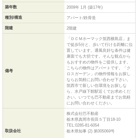
築年数
2009年 1月 (築17年)
種別/構造
アパート/鉄骨造
階建
2階建
「ＤＣＭホーマック筑西横島店」ま
で徒歩5分と、歩いて行ける距離に位
置しています。通風良好な条件は健
康面でも大切です。そんな観点から
もおすすめの物件をご提供します。
こちらの物件はアパートです。「ク
備考
ロスガーデン」の物件情報をお探し
ならお気軽にお問い合わせ下さい。
筑西市で新しい住環境をお探しな
ら、水戸線下館駅近くでお求めくだ
さい。いつでも巴不動産までお気軽
にお問い合わせください。
株式会社巴不動産
栃木県真岡市長田５丁目18-10
TEL:0285-81-6054
取扱会社
栃木県知事 (2) 第005069号