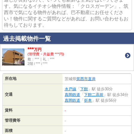
す。気になるイチオシ物件情報：「クロスガーデン」。筑
西市で気になる物件があれば、巴不動産にお任せくださ
い！物件に関するご質問などがあれば、お問い合わせもお
待ちしております。
過去掲載物件一覧
***
万円
(管理費・共益費 ***円)
敷：***｜礼：***
2階 / *** / ***
所在地
茨城県
筑西市
直井
水戸線
「
下館
」駅 徒歩30分
交通
真岡鉄道
「
下館二高前
」駅 徒歩34分
真岡鉄道
「
折本
」駅 徒歩56分
賃料
-
管理費等
-
面積
-