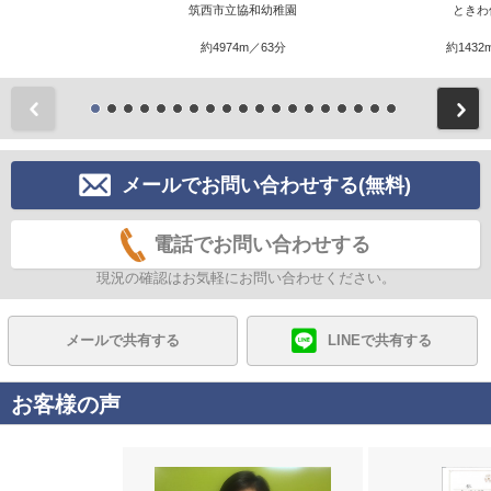
筑西市立協和幼稚園
ときわ
約4974m／63分
約1432
前
メールでお問い合わせする(無料)
電話でお問い合わせする
現況の確認はお気軽にお問い合わせください。
メールで共有する
LINEで共有する
お客様の声