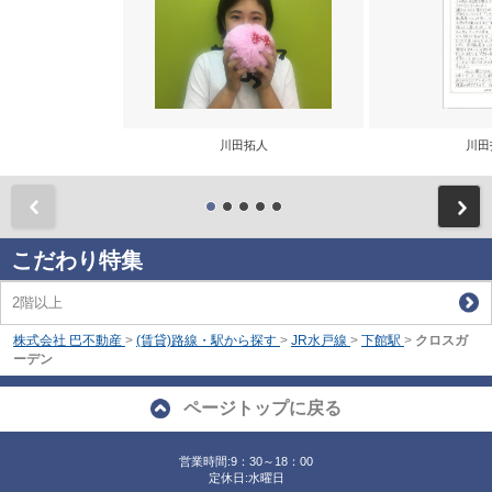
川田拓人
川田
前
こだわり特集
2階以上
株式会社 巴不動産
>
(賃貸)路線・駅から探す
>
JR水戸線
>
下館駅
>
クロスガ
ーデン
ページトップに戻る
営業時間:9：30～18：00
定休日:水曜日