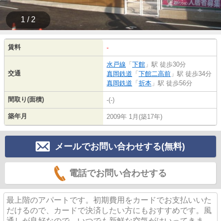
1 / 2
賃料
-
水戸線
「
下館
」駅 徒歩30分
交通
真岡鉄道
「
下館二高前
」駅 徒歩34分
真岡鉄道
「
折本
」駅 徒歩56分
間取り(面積)
-(-)
築年月
2009年 1月(築17年)
メールでお問い合わせする(無料)
電話でお問い合わせする
最上階のアパートです。初期費用をカードでお支払いいた
だけるので、カードで決済したい方にもおすすめです。風
通しが良好なので、いつでも新鮮な空気がはいってきま