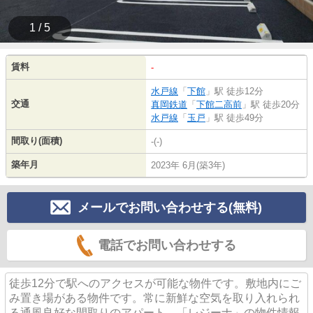
1 / 5
賃料
-
水戸線
「
下館
」駅 徒歩12分
交通
真岡鉄道
「
下館二高前
」駅 徒歩20分
水戸線
「
玉戸
」駅 徒歩49分
間取り(面積)
-(-)
築年月
2023年 6月(築3年)
メールでお問い合わせする(無料)
電話でお問い合わせする
徒歩12分で駅へのアクセスが可能な物件です。敷地内にご
み置き場がある物件です。常に新鮮な空気を取り入れられ
る通風良好な間取りのアパート。「レジーナ」の物件情報