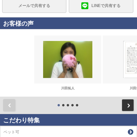
メールで共有する
LINEで共有する
お客様の声
川田拓人
川田
前
こだわり特集
ペット可