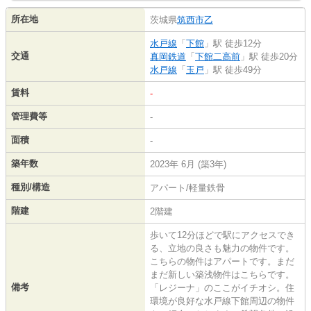
所在地
茨城県
筑西市
乙
水戸線
「
下館
」駅 徒歩12分
交通
真岡鉄道
「
下館二高前
」駅 徒歩20分
水戸線
「
玉戸
」駅 徒歩49分
賃料
-
管理費等
-
面積
-
築年数
2023年 6月 (築3年)
種別/構造
アパート/軽量鉄骨
階建
2階建
歩いて12分ほどで駅にアクセスでき
る、立地の良さも魅力の物件です。
こちらの物件はアパートです。まだ
まだ新しい築浅物件はこちらです。
備考
「レジーナ」のここがイチオシ。住
環境が良好な水戸線下館周辺の物件