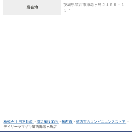
茨城県筑西市海老ヶ島２１５９－１
所在地
３７
株式会社 巴不動産
>
周辺施設案内
>
筑西市
>
筑西市のコンビニエンスストア
>
デイリーヤマザキ筑西海老ヶ島店