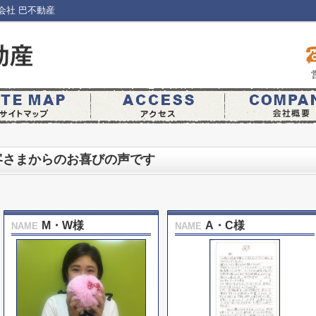
会社 巴不動産
客さまからのお喜びの声です
M・W様
A・C様
NAME
NAME