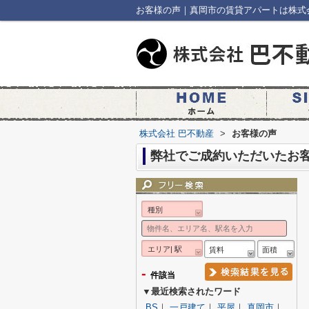
お客様の声｜真岡市の賃貸アパートは株式
株式会社 巴不動産
>
お客様の声
弊社でご成約いただいたお
種別
エリア| 駅
賃料
面積
-
件該当
▼最近検索されたワード
BS
｜
一戸建て
｜
平屋
｜
真岡市
｜