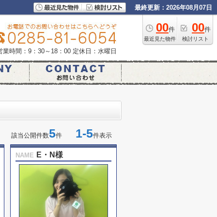
最終更新：2026年08月07日
00
00
件
件
最近見た物件
検討リスト
営業時間：9：30～18：00
定休日：水曜日
5
1-5
該当公開件数
件
件表示
E・N様
NAME