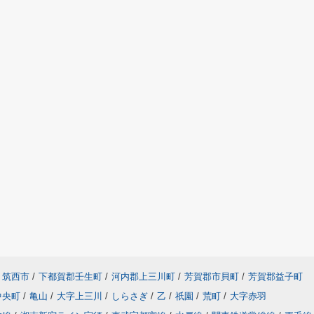
筑西市
/
下都賀郡壬生町
/
河内郡上三川町
/
芳賀郡市貝町
/
芳賀郡益子町
中央町
/
亀山
/
大字上三川
/
しらさぎ
/
乙
/
祇園
/
荒町
/
大字赤羽