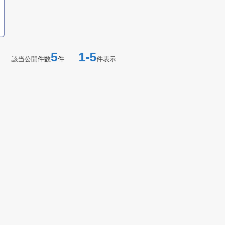
5
1-5
該当公開件数
件
件表示