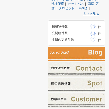
洗浄便座
｜
オートバス
｜
真岡 店
舗
｜
クロゼット
｜
南向き
｜
もっと見る
掲載物件数
件
公開物件数
件
本日の更新件数
件