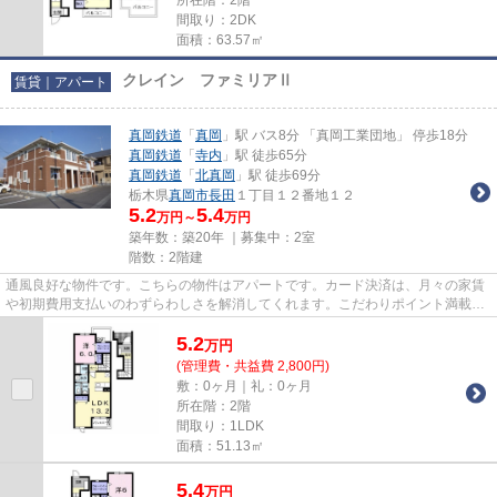
間取り：2DK
面積：63.57㎡
クレイン ファミリアⅡ
賃貸｜アパート
真岡鉄道
「
真岡
」駅 バス8分 「真岡工業団地」 停歩18分
真岡鉄道
「
寺内
」駅 徒歩65分
真岡鉄道
「
北真岡
」駅 徒歩69分
栃木県
真岡市
長田
１丁目１２番地１２
5.2
5.4
万円～
万円
築年数：築20年 ｜募集中：
2室
階数：2階建
通風良好な物件です。こちらの物件はアパートです。カード決済は、月々の家賃
や初期費用支払いのわずらわしさを解消してくれます。こだわりポイント満載の
クレイン ファミリアⅡ。たく...
5.2
万
円
(管理費・共益費 2,800円)
敷：0ヶ月｜礼：0ヶ月
所在階：2階
間取り：1LDK
面積：51.13㎡
5.4
万
円