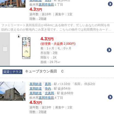
栃木県
真岡市
長田
１丁目
4.3
万円
築年数：築18年 ｜募集中：
1室
階数：2階建
ファミリーマート真岡長田店が464mにある物件です。忙しいあなたの時間を有
効的に使えるのが敷地内ごみ置き場です。こちらの物件では初期費用をカードで
お支払いいただけます。「cotto...
4.3
万
円
(管理費・共益費 2,000円)
敷：1ヶ月｜礼：0ヶ月
所在階：2階
間取り：1K
面積：29.75㎡
キューブタウン長田 Ｃ
賃貸｜テラス
真岡鉄道
「
真岡
」駅 バス10分 「長田」 停歩2分
真岡鉄道
「
寺内
」駅 徒歩54分
真岡鉄道
「
北真岡
」駅 徒歩68分
栃木県
真岡市
長田
４丁目
4.5
万円
築年数：築19年 ｜募集中：
1室
階数：2階建