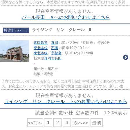
湿気などを気にする方なら、木造建築がおすすめです♪初期費用だけでなく家賃も
カード決済することで、ポイ...
現在空室情報がありません。
パール長田 Ａへのお問い合わせはこちら
ライジング サン クレール II
賃貸｜アパート
真岡鉄道
「
真岡
」駅 バス9分 「長田東」 停歩5分
東北本線
「
石橋
」駅 車19分 10.1km
東北本線
「
宇都宮
」駅 車32分 21.5km
栃木県
真岡市
長田
-
築年数：築21年
階数：3階建
子育てに忙しいお母さんも安心、近くに真岡市役所 中村保育所があるので大丈
夫。お友達とルームシェア可能なお部屋で快適に生活はどうですか。新しい生活
と一緒にお子さんの成長も見守...
現在空室情報がありません。
ライジング サン クレール IIへのお問い合わせはこちら
該当公開件数
57
棟 空き数
21
件
1-20
棟表示
1
2
3
<<前へ
次へ>>
最初