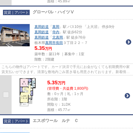
面積：45.89㎡
グローバル・ハイツⅤ
賃貸｜アパート
真岡鉄道
「
真岡
」駅 バス10分 「上大沼」 停歩9分
真岡鉄道
「
寺内
」駅 徒歩62分
真岡鉄道
「
北真岡
」駅 徒歩76分
栃木県
真岡市
長田
３丁目２２－７
5.35
万円
築年数：築11年 ｜募集中：
1室
階数：2階建
こちらの物件はアパートです。カード決済で手元にお金がなくても初期費用や家
賃支払いができます。清潔な敷地内ごみ置き場も用意されております。新着情
報：グローバル・ハイツⅤの空室...
5.35
万
円
(管理費・共益費 1,800円)
敷：0ヶ月｜礼：1ヶ月
所在階：1階
間取り：1LDK
面積：45.77㎡
エスポワール ルナ Ｃ
賃貸｜アパート