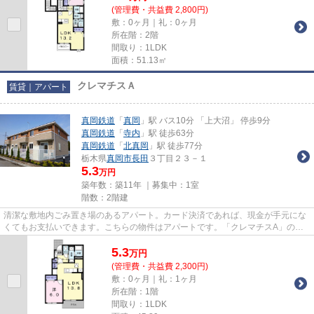
(管理費・共益費 2,800円)
敷：0ヶ月｜礼：0ヶ月
所在階：2階
間取り：1LDK
面積：51.13㎡
クレマチスＡ
賃貸｜アパート
真岡鉄道
「
真岡
」駅 バス10分 「上大沼」 停歩9分
真岡鉄道
「
寺内
」駅 徒歩63分
真岡鉄道
「
北真岡
」駅 徒歩77分
栃木県
真岡市
長田
３丁目２３－１
5.3
万円
築年数：築11年 ｜募集中：
1室
階数：2階建
清潔な敷地内ごみ置き場のあるアパート。カード決済であれば、現金が手元にな
くてもお支払いできます。こちらの物件はアパートです。「クレマチスA」の物
件情報をお探しならお気軽にお...
5.3
万
円
(管理費・共益費 2,300円)
敷：0ヶ月｜礼：1ヶ月
所在階：1階
間取り：1LDK