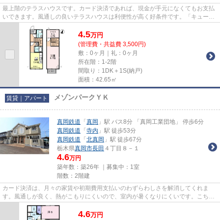
最上階のテラスハウスです。カード決済であれば、現金が手元になくてもお支払
いできます。風通しの良いテラスハウスは利便性が高く好条件です。「キューブ
タウン長田 C」の物件情報を...
4.5
万
円
(管理費・共益費 3,500円)
敷：0ヶ月｜礼：0ヶ月
所在階：1-2階
間取り：1DK＋1S(納戸)
面積：42.65㎡
メゾンパークＹＫ
賃貸｜アパート
真岡鉄道
「
真岡
」駅 バス8分 「真岡工業団地」 停歩6分
真岡鉄道
「
寺内
」駅 徒歩53分
真岡鉄道
「
北真岡
」駅 徒歩67分
栃木県
真岡市
長田
４丁目８－１
4.6
万円
築年数：築26年 ｜募集中：
1室
階数：2階建
カード決済は、月々の家賃や初期費用支払いのわずらわしさを解消してくれま
す。風通しが良く、熱がこもりにくいので、室内が暑くなりにくいです。こちら
の物件はアパートです。「メゾ...
4.6
万
円