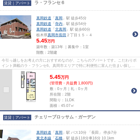
ラ・フランセ６
賃貸｜アパート
真岡鉄道
「
真岡
」駅 徒歩45分
真岡鉄道
「
寺内
」駅 徒歩54分
真岡鉄道
「
北真岡
」駅 徒歩60分
栃木県
真岡市
長田
２丁目１５－４
5.45
万円
築年数：築13年 ｜募集中：
1室
階数：2階建
今引っ越しをお考えの方におすすめなのが、こちらのアパートです。こだわりポ
イント満載のラ・フランセ6。真岡市エリアで特に利便性に富んだ住まい探しを
お手伝いしています。巴不動産...
5.45
万
円
(管理費・共益費 1,800円)
敷：0ヶ月｜礼：0ヶ月
所在階：2階
間取り：1LDK
面積：45.07㎡
チェリーブロッサム・ガーデン
賃貸｜アパート
真岡鉄道
「
真岡
」駅 バス10分 「長田」 停歩7分
東北本線
「
石橋
」駅 徒歩118分車16分 10.1km