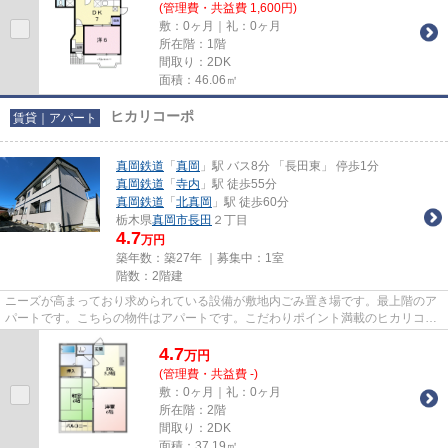
(管理費・共益費 1,600円)
敷：0ヶ月｜礼：0ヶ月
所在階：1階
間取り：2DK
面積：46.06㎡
ヒカリコーポ
賃貸｜アパート
真岡鉄道
「
真岡
」駅 バス8分 「長田東」 停歩1分
真岡鉄道
「
寺内
」駅 徒歩55分
真岡鉄道
「
北真岡
」駅 徒歩60分
栃木県
真岡市
長田
２丁目
4.7
万円
築年数：築27年 ｜募集中：
1室
階数：2階建
ニーズが高まっており求められている設備が敷地内ごみ置き場です。最上階のア
パートです。こちらの物件はアパートです。こだわりポイント満載のヒカリコー
ポ。真岡鉄道真岡にある物件...
4.7
万
円
(管理費・共益費 -)
敷：0ヶ月｜礼：0ヶ月
所在階：2階
間取り：2DK
面積：37.19㎡