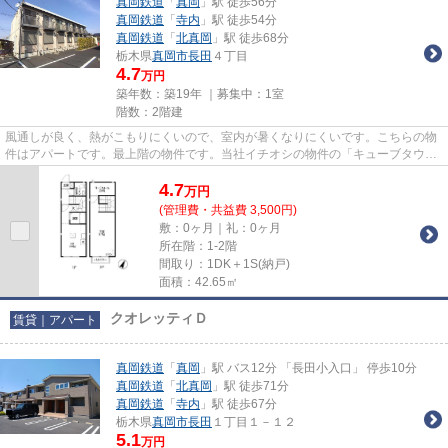
真岡鉄道
「
真岡
」駅 徒歩56分
真岡鉄道
「
寺内
」駅 徒歩54分
真岡鉄道
「
北真岡
」駅 徒歩68分
栃木県
真岡市
長田
４丁目
4.7
万円
築年数：築19年 ｜募集中：
1室
階数：2階建
風通しが良く、熱がこもりにくいので、室内が暑くなりにくいです。こちらの物
件はアパートです。最上階の物件です。当社イチオシの物件の「キューブタウン
長田 A」。ぜひ一度ご覧くだ...
4.7
万
円
(管理費・共益費 3,500円)
敷：0ヶ月｜礼：0ヶ月
所在階：1-2階
間取り：1DK＋1S(納戸)
面積：42.65㎡
クオレッティＤ
賃貸｜アパート
真岡鉄道
「
真岡
」駅 バス12分 「長田小入口」 停歩10分
真岡鉄道
「
北真岡
」駅 徒歩71分
真岡鉄道
「
寺内
」駅 徒歩67分
栃木県
真岡市
長田
１丁目１－１２
5.1
万円