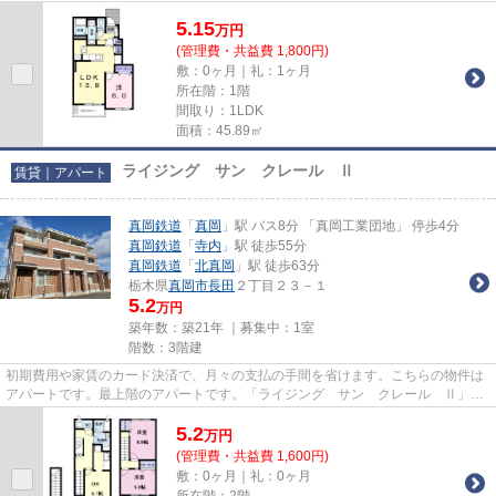
度見ていただきたい、「グロ...
5.15
万
円
(管理費・共益費 1,800円)
敷：0ヶ月｜礼：1ヶ月
所在階：1階
間取り：1LDK
面積：45.89㎡
ライジング サン クレール Ⅱ
賃貸｜アパート
真岡鉄道
「
真岡
」駅 バス8分 「真岡工業団地」 停歩4分
真岡鉄道
「
寺内
」駅 徒歩55分
真岡鉄道
「
北真岡
」駅 徒歩63分
栃木県
真岡市
長田
２丁目２３－１
5.2
万円
築年数：築21年 ｜募集中：
1室
階数：3階建
初期費用や家賃のカード決済で、月々の支払の手間を省けます。こちらの物件は
アパートです。最上階のアパートです。「ライジング サン クレール Ⅱ」の
物件情報をお探しならお気軽に...
5.2
万
円
(管理費・共益費 1,600円)
敷：0ヶ月｜礼：0ヶ月
所在階：2階