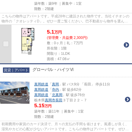
築年数：築9年 ｜募集中：
1室
階数：2階建
こちらの物件はアパートです。平成28年に建設された物件です。当社イチオシの
物件の「クオレッティD」。ぜひ一度ご覧ください。巴不動産から物件を選んで
みませんか。種類豊富に物件を...
5.1
万
円
(管理費・共益費 2,300円)
敷：0ヶ月｜礼：7万円
所在階：1階
間取り：1LDK
面積：47.08㎡
グローバル・ハイツⅥ
賃貸｜アパート
真岡鉄道
「
真岡
」駅 バス9分 「長田」 停歩11分
真岡鉄道
「
寺内
」駅 徒歩62分
真岡鉄道
「
北真岡
」駅 徒歩76分
栃木県
真岡市
長田
３丁目２２－７
5.15
万円
築年数：築11年 ｜募集中：
1室
階数：2階建
初期費用や家賃のカード決済で、月々の支払の手間を省けます。風通しが良く、
湿気やカビの心配が少ないアパートです。こちらの物件はアパートです。ぜひ一