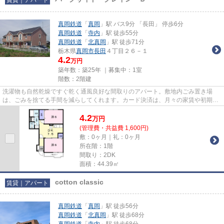
真岡鉄道
「
真岡
」駅 バス9分 「長田」 停歩6分
真岡鉄道
「
寺内
」駅 徒歩55分
真岡鉄道
「
北真岡
」駅 徒歩71分
栃木県
真岡市
長田
４丁目２６－１
4.2
万円
築年数：築25年 ｜募集中：
1室
階数：2階建
洗濯物も自然乾燥ですぐ乾く通風良好な間取りのアパート。敷地内ごみ置き場
は、ごみを捨てる手間を減らしてくれます。カード決済は、月々の家賃や初期費
用支払いのわずらわしさを解消...
4.2
万
円
(管理費・共益費 1,600円)
敷：0ヶ月｜礼：0ヶ月
所在階：1階
間取り：2DK
面積：44.39㎡
cotton classic
賃貸｜アパート
真岡鉄道
「
真岡
」駅 徒歩56分
真岡鉄道
「
北真岡
」駅 徒歩68分
真岡鉄道
「
寺内
」駅 徒歩68分