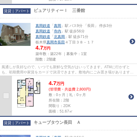
ピュアリティーＩ 三番館
賃貸｜アパート
真岡鉄道
「
真岡
」駅 バス9分 「長田」 停歩3分
真岡鉄道
「
寺内
」駅 徒歩56分
真岡鉄道
「
北真岡
」駅 徒歩71分
栃木県
真岡市
長田
４丁目３８－１７
4.7
万円
築年数：築22年 ｜募集中：
1室
階数：2階建
風通しが良好なので、いつでも新鮮な空気がはいってきます。ATMに行かずと
も、初期費用や家賃をカードで決済できます。敷地内にごみ置き場があります。
「ピュアリティーI 三番館」の...
4.7
万
円
(管理費・共益費 2,800円)
敷：0ヶ月｜礼：0ヶ月
所在階：2階
間取り：2DK
面積：51.67㎡
キューブタウン長田 Ａ
賃貸｜アパート