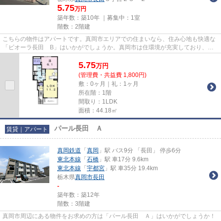
5.75
万円
築年数：築10年 ｜募集中：
1室
階数：2階建
こちらの物件はアパートです。真岡市エリアでの住まいなら、住み心地も快適な
「ビオーラ長田 B」はいかがでしょうか。真岡市は住環境が充実しており、利
便性の高い暮らしをするならこ...
5.75
万
円
(管理費・共益費 1,800円)
敷：0ヶ月｜礼：1ヶ月
所在階：1階
間取り：1LDK
面積：44.18㎡
パール長田 Ａ
賃貸｜アパート
真岡鉄道
「
真岡
」駅 バス9分 「長田」 停歩6分
東北本線
「
石橋
」駅 車17分 9.6km
東北本線
「
宇都宮
」駅 車35分 19.4km
栃木県
真岡市
長田
-
築年数：築12年
階数：3階建
真岡市周辺にある物件をお求めの方は「パール長田 Ａ」はいかがでしょうか！