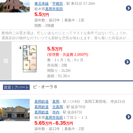
東北本線
「
宇都宮
」駅 車31分 17.1km
栃木県
真岡市
長田
5.5
万円
築年数：築23年 ｜募集中：
1室
階数：2階建
敷地内ごみ置き場は、忙しいあなたにとってマストな条件ではないでしょうか。
通風良好の物件なのでいつでも新鮮な空気を味わえます。落ち着いた街並みが魅
力のアパートはこちらです。...
5.5
万
円
(管理費・共益費 2,000円)
敷：1ヶ月｜礼：0ヶ月
所在階：2階
間取り：2LDK
面積：51.30㎡
ビ・オーラ８
賃貸｜アパート
真岡鉄道
「
真岡
」駅 バス8分 「真岡工業団地」 停歩21分
真岡鉄道
「
北真岡
」駅 徒歩70分
真岡鉄道
「
寺内
」駅 徒歩67分
栃木県
真岡市
長田
１丁目２－１３
5.65
6.35
万円～
万円
築年数：築12年 ｜募集中：
2室