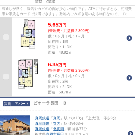
階数：2階建
風通しが良く、湿気やカビの心配が少ない物件です。ATMに行かずとも、初期費
用や家賃をカードで決済できます。敷地内ごみ置き場のある物件なので、ゴミ出
しが楽です。ぜひ一度見ていた...
5.65
万
円
(管理費・共益費 2,300円)
敷：0ヶ月｜礼：1ヶ月
所在階：1階
間取り：1LDK
面積：48.82㎡
6.35
万
円
(管理費・共益費 2,300円)
敷：0ヶ月｜礼：0ヶ月
所在階：2階
間取り：2LDK
面積：58.78㎡
ビオーラ長田 Ｂ
賃貸｜アパート
真岡鉄道
「
真岡
」駅 バス10分 「上大沼」 停歩9分
真岡鉄道
「
寺内
」駅 徒歩63分
真岡鉄道
「
北真岡
」駅 徒歩77分
栃木県
真岡市
長田
３丁目２３－２