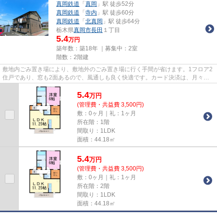
真岡鉄道
「
真岡
」駅 徒歩52分
真岡鉄道
「
寺内
」駅 徒歩60分
真岡鉄道
「
北真岡
」駅 徒歩64分
栃木県
真岡市
長田
１丁目
5.4
万円
築年数：築18年 ｜募集中：
2室
階数：2階建
敷地内ごみ置き場により、敷地外のごみ置き場に行く手間が省けます。1フロア2
住戸であり、窓も2面あるので、風通しも良く快適です。カード決済は、月々の
家賃や初期費用支払いのわずら...
5.4
万
円
(管理費・共益費 3,500円)
敷：0ヶ月｜礼：1ヶ月
所在階：1階
間取り：1LDK
面積：44.18㎡
5.4
万
円
(管理費・共益費 3,500円)
敷：0ヶ月｜礼：1ヶ月
所在階：2階
間取り：1LDK
面積：44.18㎡