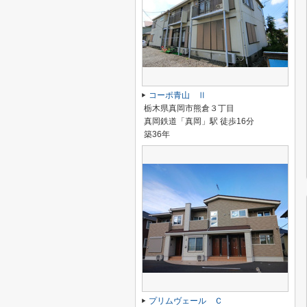
コーポ青山 Ⅱ
栃木県真岡市熊倉３丁目
真岡鉄道「真岡」駅 徒歩16分
築36年
プリムヴェール Ｃ