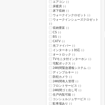
エアコン
(-)
床暖房
(-)
床下収納
(-)
ウォークインクロゼット
(-)
ウォークインシューズクロゼット
(-)
収納豊富
(-)
CS
(-)
BS
(-)
CATV
(-)
光ファイバー
(-)
インターネット対応
(-)
オートロック
(-)
TVモニタ付インターホン
(-)
宅配ボックス
(-)
24時間緊急通報システム
(-)
ディンプルキー
(-)
防犯カメラ
(-)
24時間有人管理
(-)
フロントサービス
(-)
24時間ゴミ出し可
(-)
住戸内覧可能
(-)
コンシェルジュサービス
(-)
駐車場あり
(-)