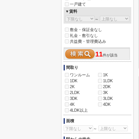
一戸建て
▼賃料
～
敷金・保証金なし
礼金・敷引なし
共益費・管理費込み
11
件が該当
間取り
ワンルーム
1K
1DK
1LDK
2K
2DK
2LDK
3K
3DK
3LDK
4K
4DK
4LDK以上
面積
～