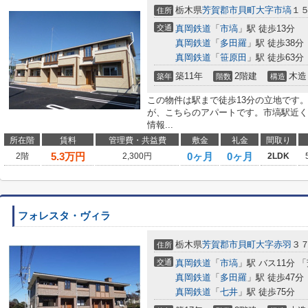
栃木県
芳賀郡市貝町
大字市塙
１
住所
交通
真岡鉄道
「
市塙
」駅 徒歩13分
真岡鉄道
「
多田羅
」駅 徒歩38分
真岡鉄道
「
笹原田
」駅 徒歩63分
築11年
2階建
木造
築年
階数
構造
この物件は駅まで徒歩13分の立地です
が、こちらのアパートです。市塙駅近く
情報...
所在階
賃料
管理費・共益費
敷金
礼金
間取り
5.3
万円
0ヶ月
0ヶ月
2階
2,300円
2LDK
フォレスタ・ヴィラ
栃木県
芳賀郡市貝町
大字赤羽
３
住所
交通
真岡鉄道
「
市塙
」駅 バス11分 
真岡鉄道
「
多田羅
」駅 徒歩47分
真岡鉄道
「
七井
」駅 徒歩75分