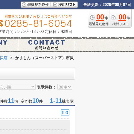
最終更新：2026年08月07日
00
00
件
件
最近見た物件
検討リスト
営業時間：9：30～18：00
定休日：水曜日
貝店
>
かましん（スーパーストア）市貝
表示件数：
11
10
1-11
件数
棟 空き数
件
棟表示