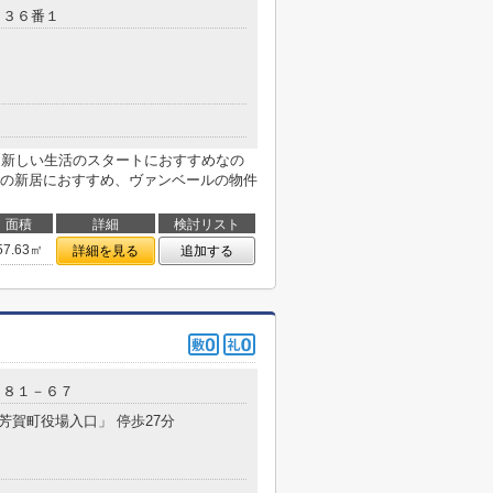
５３６番１
。新しい生活のスタートにおすすめなの
の新居におすすめ、ヴァンベールの物件
面積
詳細
検討リスト
57.63㎡
詳細を見る
追加する
７８１－６７
「芳賀町役場入口」 停歩27分