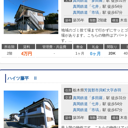
交通
真岡鉄道
「
多田羅
」駅 徒歩31分
真岡鉄道
「
七井
」駅 徒歩54分
真岡鉄道
「
市塙
」駅 徒歩67分
築35年
2階建
木造
築年
階数
構造
地域のゴミ捨て場まで行かずにサッとゴ
場があります。こちらの物件はアパート
す。...
所在階
賃料
管理費・共益費
敷金
礼金
間取り
4
万円
0ヶ月
2階
-
1ヶ月
2DK
40
ハイツ藤平 Ⅱ
栃木県
芳賀郡市貝町
大字赤羽
住所
交通
真岡鉄道
「
多田羅
」駅 徒歩31分
真岡鉄道
「
七井
」駅 徒歩54分
真岡鉄道
「
市塙
」駅 徒歩67分
築35年
2階建
木造
築年
階数
構造
最上階の物件です。こちらの物件はアパ