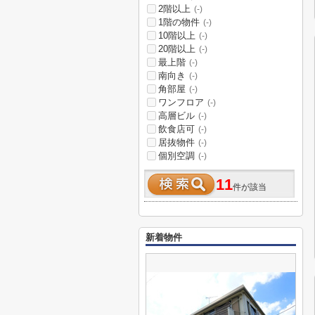
2階以上
(-)
1階の物件
(-)
10階以上
(-)
20階以上
(-)
最上階
(-)
南向き
(-)
角部屋
(-)
ワンフロア
(-)
高層ビル
(-)
飲食店可
(-)
居抜物件
(-)
個別空調
(-)
11
件が該当
新着物件