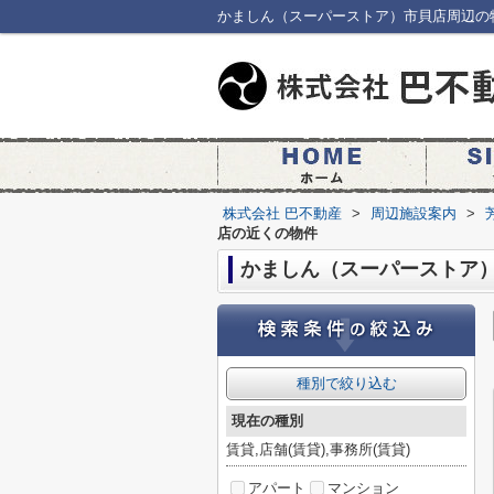
かましん（スーパーストア）市貝店周辺の
株式会社 巴不動産
>
周辺施設案内
>
店の近くの物件
かましん（スーパーストア
種別で絞り込む
現在の種別
賃貸,店舗(賃貸),事務所(賃貸)
アパート
マンション