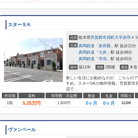
スターＳＫ
栃木県
芳賀郡市貝町
大字赤羽
４
住所
交通
真岡鉄道
「
多田羅
」駅 徒歩22分
真岡鉄道
「
七井
」駅 徒歩48分
真岡鉄道
「
市塙
」駅 徒歩65分
築11年
2階建
木造
築年
階数
構造
新しい生活にお勧めなのが、こちらのア
すめ、スターSKの物件情報。芳賀郡市
辺で...
所在階
賃料
管理費・共益費
敷金
礼金
間取り
5.25
万円
0ヶ月
0ヶ月
1階
1,800円
1LDK
ヴァンベール