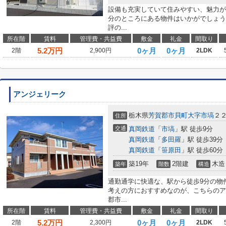
設備も充実していて住みやすい、魅力が
分のところにある物件はいかがでしょう
評の...
所在階
賃料
管理費・共益費
敷金
礼金
間取り
5.2
万円
0ヶ月
0ヶ月
2階
2,900円
2LDK
アンジェリーク
栃木県
芳賀郡市貝町
大字市塙
２
住所
交通
真岡鉄道
「
市塙
」駅 徒歩9分
真岡鉄道
「
多田羅
」駅 徒歩39分
真岡鉄道
「
笹原田
」駅 徒歩60分
築19年
2階建
木造
築年
階数
構造
通勤通学に快適な、駅から徒歩9分の物
考えの方におすすめなのが、こちらのア
郡市...
所在階
賃料
管理費・共益費
敷金
礼金
間取り
5.2
万円
0ヶ月
0ヶ月
2階
2,300円
2LDK