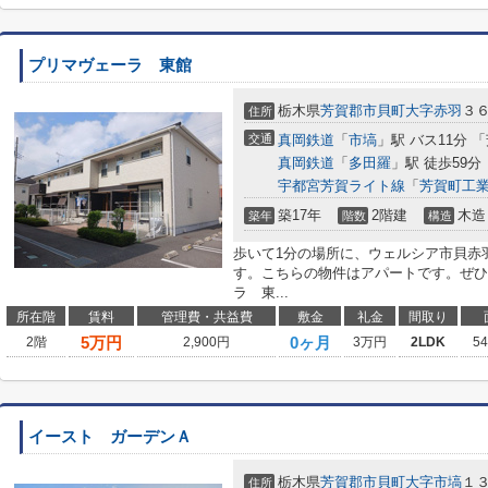
プリマヴェーラ 東館
栃木県
芳賀郡市貝町
大字赤羽
３
住所
交通
真岡鉄道
「
市塙
」駅 バス11分 
真岡鉄道
「
多田羅
」駅 徒歩59分
宇都宮芳賀ライト線
「
芳賀町工
築17年
2階建
木造
築年
階数
構造
歩いて1分の場所に、ウェルシア市貝赤
す。こちらの物件はアパートです。ぜひ
ラ 東...
所在階
賃料
管理費・共益費
敷金
礼金
間取り
5
万円
0ヶ月
2階
2,900円
3万円
2LDK
5
イースト ガーデンＡ
栃木県
芳賀郡市貝町
大字市塙
１
住所