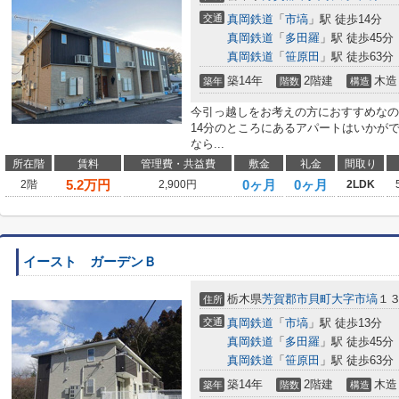
交通
真岡鉄道
「
市塙
」駅 徒歩14分
真岡鉄道
「
多田羅
」駅 徒歩45分
真岡鉄道
「
笹原田
」駅 徒歩63分
築14年
2階建
木造
築年
階数
構造
今引っ越しをお考えの方におすすめなの
14分のところにあるアパートはいかが
なら...
所在階
賃料
管理費・共益費
敷金
礼金
間取り
5.2
万円
0ヶ月
0ヶ月
2階
2,900円
2LDK
イースト ガーデンＢ
栃木県
芳賀郡市貝町
大字市塙
１
住所
交通
真岡鉄道
「
市塙
」駅 徒歩13分
真岡鉄道
「
多田羅
」駅 徒歩45分
真岡鉄道
「
笹原田
」駅 徒歩63分
築14年
2階建
木造
築年
階数
構造