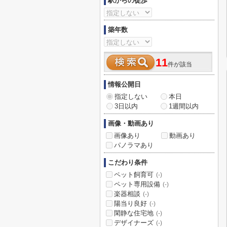
駅からの徒歩
築年数
11
件が該当
情報公開日
指定しない
本日
3日以内
1週間以内
画像・動画あり
画像あり
動画あり
パノラマあり
こだわり条件
ペット飼育可
(-)
ペット専用設備
(-)
楽器相談
(-)
陽当り良好
(-)
閑静な住宅地
(-)
デザイナーズ
(-)