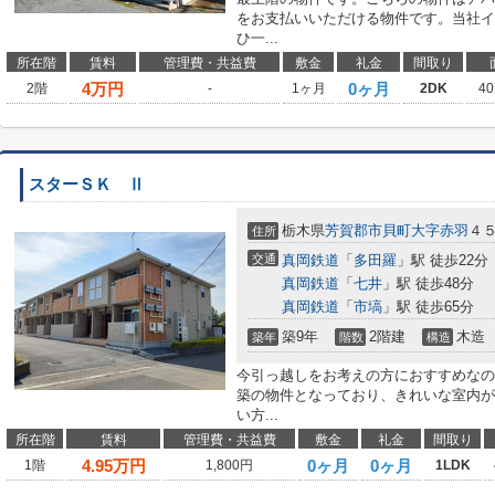
をお支払いいただける物件です。当社イ
ひ一...
所在階
賃料
管理費・共益費
敷金
礼金
間取り
4
万円
0ヶ月
2階
-
1ヶ月
2DK
40
スターＳＫ Ⅱ
栃木県
芳賀郡市貝町
大字赤羽
４
住所
交通
真岡鉄道
「
多田羅
」駅 徒歩22分
真岡鉄道
「
七井
」駅 徒歩48分
真岡鉄道
「
市塙
」駅 徒歩65分
築9年
2階建
木造
築年
階数
構造
今引っ越しをお考えの方におすすめなの
築の物件となっており、きれいな室内が
い方...
所在階
賃料
管理費・共益費
敷金
礼金
間取り
4.95
万円
0ヶ月
0ヶ月
1階
1,800円
1LDK