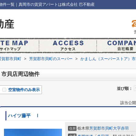
物件一覧｜真岡市の賃貸アパートは株式会社 巴不動産
芳賀郡市貝町
>
芳賀郡市貝町のスーパー
>
かましん（スーパーストア）市
）市貝店周辺物件
並び順：
空室物件のみ表示
該当公開
ハイツ藤平 Ⅰ
栃木県
芳賀郡市貝町
大字赤羽
住所