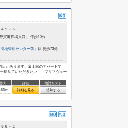
６４５－５
「芳賀町役場入口」 停歩10分
業団地管理センター前
」駅 徒歩73分
羽店があります。最上階のアパートで
一度見ていただきたい、「プリマヴェー
面積
詳細
検討リスト
4.85㎡
詳細を見る
追加する
３９６－２