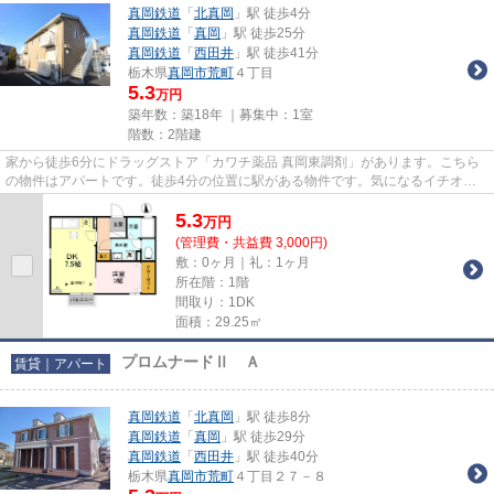
真岡鉄道
「
北真岡
」駅 徒歩4分
真岡鉄道
「
真岡
」駅 徒歩25分
真岡鉄道
「
西田井
」駅 徒歩41分
栃木県
真岡市
荒町
４丁目
5.3
万円
築年数：築18年 ｜募集中：
1室
階数：2階建
家から徒歩6分にドラッグストア「カワチ薬品 真岡東調剤」があります。こちら
の物件はアパートです。徒歩4分の位置に駅がある物件です。気になるイチオシ
物件情報：「レリッシュ」。気...
5.3
万
円
(管理費・共益費 3,000円)
敷：0ヶ月｜礼：1ヶ月
所在階：1階
間取り：1DK
面積：29.25㎡
プロムナードⅡ Ａ
賃貸｜アパート
真岡鉄道
「
北真岡
」駅 徒歩8分
真岡鉄道
「
真岡
」駅 徒歩29分
真岡鉄道
「
西田井
」駅 徒歩40分
栃木県
真岡市
荒町
４丁目２７－８