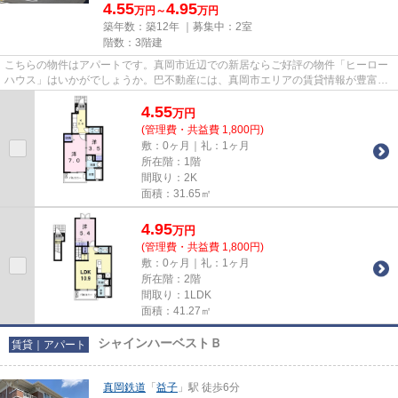
4.55
4.95
万円～
万円
築年数：築12年 ｜募集中：
2室
階数：3階建
こちらの物件はアパートです。真岡市近辺での新居ならご好評の物件「ヒーロー
ハウス」はいかがでしょうか。巴不動産には、真岡市エリアの賃貸情報が豊富で
す。もちろん、店舗へのご来...
4.55
万
円
(管理費・共益費 1,800円)
敷：0ヶ月｜礼：1ヶ月
所在階：1階
間取り：2K
面積：31.65㎡
4.95
万
円
(管理費・共益費 1,800円)
敷：0ヶ月｜礼：1ヶ月
所在階：2階
間取り：1LDK
面積：41.27㎡
シャインハーベストＢ
賃貸｜アパート
真岡鉄道
「
益子
」駅 徒歩6分