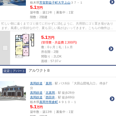
栃木県
芳賀郡益子町
大字上山
３７－１
5.1
万円
築年数：築11年 ｜募集中：
1室
階数：2階建
忙しい朝に遠くまでゴミ捨てに行かずに済むように、共用部にゴミ置き場があり
ます。風通しが良好なので、夏も涼しい風がはいってきます。こちらの物件はア
パートです。こだわりポイン...
5.1
万
円
(管理費・共益費 2,300円)
敷：0ヶ月｜礼：1ヶ月
所在階：2階
間取り：2LDK
面積：57.07㎡
アルワクトＢ
賃貸｜アパート
真岡鉄道
「
真岡
」駅 バス6分 「大田山団地入口」 停歩7
分
真岡鉄道
「
北真岡
」駅 徒歩26分
真岡鉄道
「
西田井
」駅 徒歩69分
栃木県
真岡市
熊倉町
４９１０－１
5.1
万円
築年数：築13年 ｜募集中：
1室