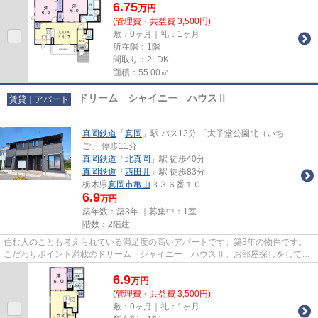
6.75
万
円
(管理費・共益費 3,500円)
敷：0ヶ月｜礼：1ヶ月
所在階：1階
間取り：2LDK
面積：55.00㎡
ドリーム シャイニー ハウスⅡ
賃貸｜アパート
真岡鉄道
「
真岡
」駅 バス13分 「太子堂公園北（いち
ご」 停歩11分
真岡鉄道
「
北真岡
」駅 徒歩40分
真岡鉄道
「
西田井
」駅 徒歩83分
栃木県
真岡市
亀山
３３６番１０
6.9
万円
築年数：築3年 ｜募集中：
1室
階数：2階建
住む人のことも考えられている満足度の高いアパートです。築3年の物件です。
こだわりポイント満載のドリーム シャイニー ハウスⅡ。お部屋探しをしてい
るのであれば、真岡近くにある...
6.9
万
円
(管理費・共益費 3,500円)
敷：0ヶ月｜礼：1ヶ月