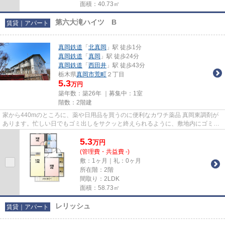
面積：40.73㎡
第六大滝ハイツ B
賃貸｜アパート
真岡鉄道
「
北真岡
」駅 徒歩1分
真岡鉄道
「
真岡
」駅 徒歩24分
真岡鉄道
「
西田井
」駅 徒歩43分
栃木県
真岡市
荒町
２丁目
5.3
万円
築年数：築26年 ｜募集中：
1室
階数：2階建
家から440mのところに、薬や日用品を買うのに便利なカワチ薬品 真岡東調剤が
あります。忙しい日でもゴミ出しをサクッと終えられるように、敷地内にゴミ置
き場を設置しています。1フロ...
5.3
万
円
(管理費・共益費 -)
敷：1ヶ月｜礼：0ヶ月
所在階：2階
間取り：2LDK
面積：58.73㎡
レリッシュ
賃貸｜アパート