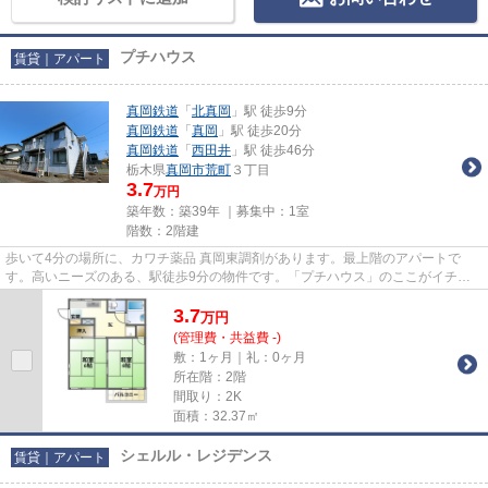
プチハウス
賃貸｜アパート
真岡鉄道
「
北真岡
」駅 徒歩9分
真岡鉄道
「
真岡
」駅 徒歩20分
真岡鉄道
「
西田井
」駅 徒歩46分
栃木県
真岡市
荒町
３丁目
3.7
万円
築年数：築39年 ｜募集中：
1室
階数：2階建
歩いて4分の場所に、カワチ薬品 真岡東調剤があります。最上階のアパートで
す。高いニーズのある、駅徒歩9分の物件です。「プチハウス」のここがイチオ
シ。より多くの不動産情報をお求...
3.7
万
円
(管理費・共益費 -)
敷：1ヶ月｜礼：0ヶ月
所在階：2階
間取り：2K
面積：32.37㎡
シェルル・レジデンス
賃貸｜アパート