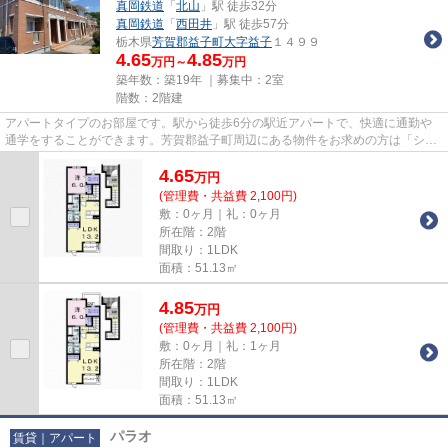
真岡鉄道
「
北山
」駅 徒歩32分
真岡鉄道
「
西田井
」駅 徒歩57分
栃木県
芳賀郡益子町
大字益子
１４９９
4.65
4.85
万円～
万円
築年数：築19年 ｜募集中：
2室
階数：2階建
アパートタイプのお部屋です。駅から徒歩6分の駅近アパートで、快適に通勤や
通学をすることができます。芳賀郡益子町周辺にある物件をお求めの方は「シャ
インハーベストB」はいかがで...
4.65
万
円
(管理費・共益費 2,100円)
敷：0ヶ月｜礼：0ヶ月
所在階：2階
間取り：1LDK
面積：51.13㎡
4.85
万
円
(管理費・共益費 2,100円)
敷：0ヶ月｜礼：1ヶ月
所在階：2階
間取り：1LDK
面積：51.13㎡
パラオ
賃貸｜アパート