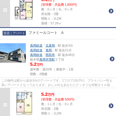
(管理費・共益費 1,800円)
敷：0ヶ月｜礼：0ヶ月
所在階：2階
間取り：2LDK
面積：57.26㎡
ファミールコート A
賃貸｜アパート
真岡鉄道
「
北真岡
」駅 徒歩3分
真岡鉄道
「
真岡
」駅 徒歩21分
真岡鉄道
「
西田井
」駅 徒歩46分
栃木県
真岡市
荒町
２丁目
5.2
万円
築年数：築20年 ｜募集中：
1室
階数：2階建
この物件は駅から徒歩3分のアパートです。1フロア2住戸の、プライバシー性も
高いアパートとなっております。おしゃれなあなたにピッタリな外観タイル張り
のアパートです。当社イチオシ...
5.2
万
円
(管理費・共益費 500円)
敷：1ヶ月｜礼：0ヶ月
所在階：1階
間取り：1LDK