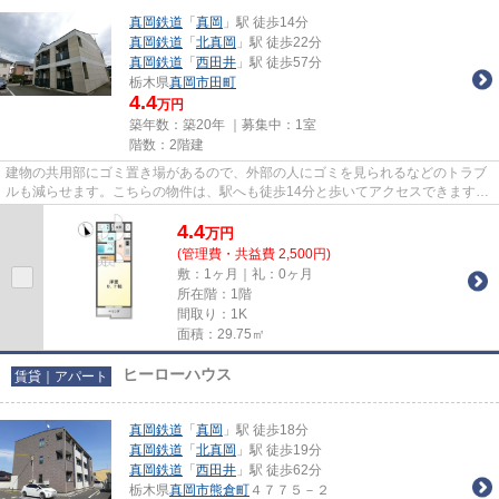
真岡鉄道
「
真岡
」駅 徒歩14分
真岡鉄道
「
北真岡
」駅 徒歩22分
真岡鉄道
「
西田井
」駅 徒歩57分
栃木県
真岡市
田町
4.4
万円
築年数：築20年 ｜募集中：
1室
階数：2階建
建物の共用部にゴミ置き場があるので、外部の人にゴミを見られるなどのトラブ
ルも減らせます。こちらの物件は、駅へも徒歩14分と歩いてアクセスできます。
風通しが良好なので、いつで...
4.4
万
円
(管理費・共益費 2,500円)
敷：1ヶ月｜礼：0ヶ月
所在階：1階
間取り：1K
面積：29.75㎡
ヒーローハウス
賃貸｜アパート
真岡鉄道
「
真岡
」駅 徒歩18分
真岡鉄道
「
北真岡
」駅 徒歩19分
真岡鉄道
「
西田井
」駅 徒歩62分
栃木県
真岡市
熊倉町
４７７５－２