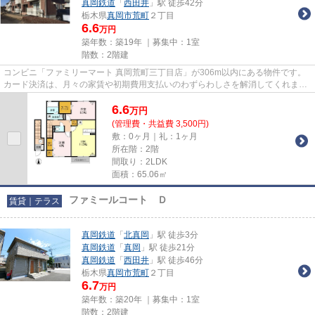
真岡鉄道
「
西田井
」駅 徒歩42分
栃木県
真岡市
荒町
２丁目
6.6
万円
築年数：築19年 ｜募集中：
1室
階数：2階建
コンビニ「ファミリーマート 真岡荒町三丁目店」が306m以内にある物件です。
カード決済は、月々の家賃や初期費用支払いのわずらわしさを解消してくれま
す。こちらの物件はアパートです...
6.6
万
円
(管理費・共益費 3,500円)
敷：0ヶ月｜礼：1ヶ月
所在階：2階
間取り：2LDK
面積：65.06㎡
ファミールコート Ｄ
賃貸｜テラス
真岡鉄道
「
北真岡
」駅 徒歩3分
真岡鉄道
「
真岡
」駅 徒歩21分
真岡鉄道
「
西田井
」駅 徒歩46分
栃木県
真岡市
荒町
２丁目
6.7
万円
築年数：築20年 ｜募集中：
1室
階数：2階建