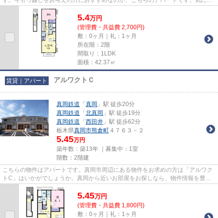
るイチオシ物件情報：「サニーヒ...
5.4
万
円
(管理費・共益費 2,700円)
敷：0ヶ月｜礼：1ヶ月
所在階：2階
間取り：1LDK
面積：42.37㎡
アルワクトＣ
賃貸｜アパート
真岡鉄道
「
真岡
」駅 徒歩20分
真岡鉄道
「
北真岡
」駅 徒歩19分
真岡鉄道
「
西田井
」駅 徒歩62分
栃木県
真岡市
熊倉町
４７６３－２
5.45
万円
築年数：築13年 ｜募集中：
1室
階数：2階建
こちらの物件はアパートです。真岡市周辺にある物件をお求めの方は「アルワク
トC」はいかがでしょうか。真岡から近いお部屋をお探しなら、物件情報を豊富
に扱う当社にお問い合わせくだ...
5.45
万
円
(管理費・共益費 1,800円)
敷：0ヶ月｜礼：1ヶ月