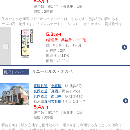
5.3
万円
築年数：築17年 ｜募集中：
1室
階数：2階建
住みやすさが満載でイチオシのアパートはこちらです。徒歩8分に駅のある、ニ
ーズの高い物件です。「プロムナードⅡ A」のここがイチオシ。賃貸物件をお
探しなら、当社にお任せください...
5.3
万
円
(管理費・共益費 2,300円)
敷：0ヶ月｜礼：1ヶ月
所在階：2階
間取り：1LDK
面積：42.80㎡
サニーヒルズ・オカベ
賃貸｜アパート
真岡鉄道
「
北真岡
」駅 徒歩8分
真岡鉄道
「
真岡
」駅 徒歩25分
真岡鉄道
「
西田井
」駅 徒歩41分
栃木県
真岡市
荒町
４丁目２３－７
5.4
万円
築年数：築17年 ｜募集中：
1室
階数：2階建
駅徒歩8分に駅が立地する物件なので、電車を多く利用する方にとって便利で
す。今引っ越しをお考えの方におすすめなのが、こちらのアパートです。気にな