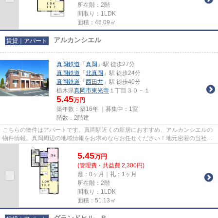
所在階：2階
間取り：1LDK
面積：46.09㎡
アルカンシエル
賃貸｜アパート
真岡鉄道
「
真岡
」駅 徒歩27分
真岡鉄道
「
北真岡
」駅 徒歩24分
真岡鉄道
「
西田井
」駅 徒歩40分
栃木県
真岡市
東光寺
１丁目３０－１
5.45
万円
築年数：築16年 ｜募集中：
1室
階数：2階建
こちらの物件はアパートです。真岡駅近くの新居におすすめ、アルカンシエルの
物件情報。真岡周辺の地域情報をお求めならお任せください！地元密着の当社
が、お客様のお部屋探しを全力...
5.45
万
円
(管理費・共益費 2,300円)
敷：0ヶ月｜礼：1ヶ月
所在階：2階
間取り：1LDK
面積：51.13㎡
グランドヒル B