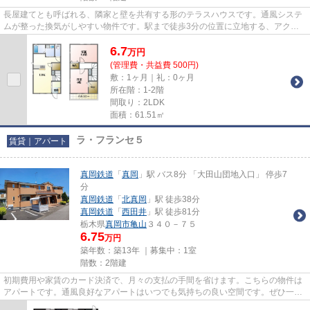
長屋建てとも呼ばれる、隣家と壁を共有する形のテラスハウスです。通風システ
ムが整った換気がしやすい物件です。駅まで徒歩3分の位置に立地する、アクセ
ス良好な物件です。「ファミー...
6.7
万
円
(管理費・共益費 500円)
敷：1ヶ月｜礼：0ヶ月
所在階：1-2階
間取り：2LDK
面積：61.51㎡
ラ・フランセ５
賃貸｜アパート
真岡鉄道
「
真岡
」駅 バス8分 「大田山団地入口」 停歩7
分
真岡鉄道
「
北真岡
」駅 徒歩38分
真岡鉄道
「
西田井
」駅 徒歩81分
栃木県
真岡市
亀山
３４０－７５
6.75
万円
築年数：築13年 ｜募集中：
1室
階数：2階建
初期費用や家賃のカード決済で、月々の支払の手間を省けます。こちらの物件は
アパートです。通風良好なアパートはいつでも気持ちの良い空間です。ぜひ一度
見ていただきたい、「ラ・フ...