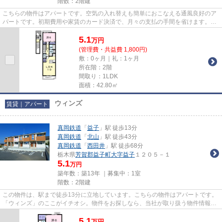
階数：2階建
こちらの物件はアパートです。空気の入れ替えも簡単におこなえる通風良好のア
パートです。初期費用や家賃のカード決済で、月々の支払の手間を省けます。
「アルワクトB」の物件情報をお...
5.1
万
円
(管理費・共益費 1,800円)
敷：0ヶ月｜礼：1ヶ月
所在階：2階
間取り：1LDK
面積：42.80㎡
ウィンズ
賃貸｜アパート
真岡鉄道
「
益子
」駅 徒歩13分
真岡鉄道
「
北山
」駅 徒歩43分
真岡鉄道
「
西田井
」駅 徒歩68分
栃木県
芳賀郡益子町
大字益子
１２０５－１
5.1
万円
築年数：築13年 ｜募集中：
1室
階数：2階建
この物件は、駅まで徒歩13分に立地しています。こちらの物件はアパートです。
「ウィンズ」のここがイチオシ。物件をお探しなら、当社が取り扱う物件情報か
ら探してみてはいかがでしょ...
5.1
万
円