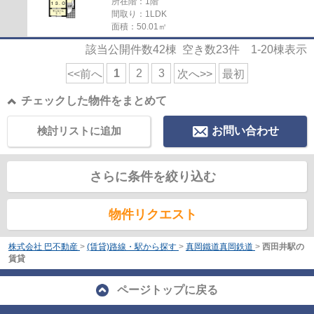
所在階：1階
間取り：1LDK
面積：50.01㎡
該当公開件数
42
棟 空き数
23
件
1-20
棟表示
1
2
3
<<前へ
次へ>>
最初
チェックした物件をまとめて
検討リストに追加
お問い合わせ
さらに条件を絞り込む
物件リクエスト
株式会社 巴不動産
>
(賃貸)路線・駅から探す
>
真岡鐵道真岡鉄道
>
西田井駅の
賃貸
ページトップに戻る