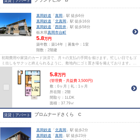
賃貸｜アパート
真岡鉄道
「
真岡
」駅 徒歩6分
真岡鉄道
「
北真岡
」駅 徒歩16分
真岡鉄道
「
西田井
」駅 徒歩58分
栃木県
真岡市
台町
5.8
万円
築年数：築14年 ｜募集中：
1室
階数：2階建
初期費用や家賃のカード決済で、月々の支払の手間を省けます。忙しい日でもゴ
ミ出しをサクッと終えられるように、敷地内にゴミ置き場を備えております。住
環境がよく通風良好で日も入...
5.8
万
円
(管理費・共益費 3,500円)
敷：0ヶ月｜礼：1ヶ月
所在階：2階
間取り：1LDK
面積：37.79㎡
プロムナードさくら C
賃貸｜アパート
真岡鉄道
「
北真岡
」駅 徒歩2分
真岡鉄道
「
真岡
」駅 徒歩23分