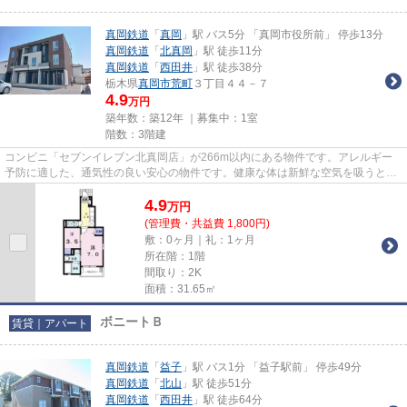
真岡鉄道
「
真岡
」駅 バス5分 「真岡市役所前」 停歩13分
真岡鉄道
「
北真岡
」駅 徒歩11分
真岡鉄道
「
西田井
」駅 徒歩38分
栃木県
真岡市
荒町
３丁目４４－７
4.9
万円
築年数：築12年 ｜募集中：
1室
階数：3階建
コンビニ「セブンイレブン北真岡店」が266m以内にある物件です。アレルギー
予防に適した、通気性の良い安心の物件です。健康な体は新鮮な空気を吸うとこ
ろから。こちらの物件はアパー...
4.9
万
円
(管理費・共益費 1,800円)
敷：0ヶ月｜礼：1ヶ月
所在階：1階
間取り：2K
面積：31.65㎡
ボニートＢ
賃貸｜アパート
真岡鉄道
「
益子
」駅 バス1分 「益子駅前」 停歩49分
真岡鉄道
「
北山
」駅 徒歩51分
真岡鉄道
「
西田井
」駅 徒歩64分