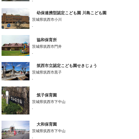
-
幼保連携型認定こども園 川島こども園
茨城県筑西市小川
-
協和保育所
茨城県筑西市門井
-
筑西市立認定こども園せきじょう
茨城県筑西市黒子
-
筑子保育園
茨城県筑西市下中山
-
大和保育園
茨城県筑西市下中山
-