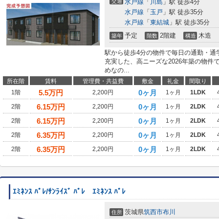
交通
水戸線
「
川島
」駅 徒歩4分
水戸線
「
玉戸
」駅 徒歩35分
水戸線
「
東結城
」駅 徒歩35分
予定
2階建
木造
築年
階数
構造
駅から徒歩4分の物件で毎日の通勤・通
充実した、高ニーズな2026年築の物
めなの...
所在階
賃料
管理費・共益費
敷金
礼金
間取り
5.5
万円
0ヶ月
1階
2,200円
1ヶ月
1LDK
6.15
万円
0ヶ月
2階
2,200円
1ヶ月
2LDK
6.15
万円
0ヶ月
2階
2,200円
1ヶ月
2LDK
6.35
万円
0ヶ月
2階
2,200円
1ヶ月
2LDK
6.35
万円
0ヶ月
2階
2,200円
1ヶ月
2LDK
ｴﾐﾈﾝｽ ﾊﾟﾚ/ｻﾝﾗｲｽﾞ ﾊﾟﾚ ｴﾐﾈﾝｽ ﾊﾟﾚ
茨城県
筑西市
布川
住所