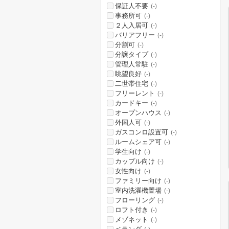
保証人不要
(-)
事務所可
(-)
２人入居可
(-)
バリアフリー
(-)
分割可
(-)
分譲タイプ
(-)
管理人常駐
(-)
眺望良好
(-)
二世帯住宅
(-)
フリーレント
(-)
カードキー
(-)
オープンハウス
(-)
外国人可
(-)
ガスコンロ設置可
(-)
ルームシェア可
(-)
学生向け
(-)
カップル向け
(-)
女性向け
(-)
ファミリー向け
(-)
室内洗濯機置場
(-)
フローリング
(-)
ロフト付き
(-)
メゾネット
(-)