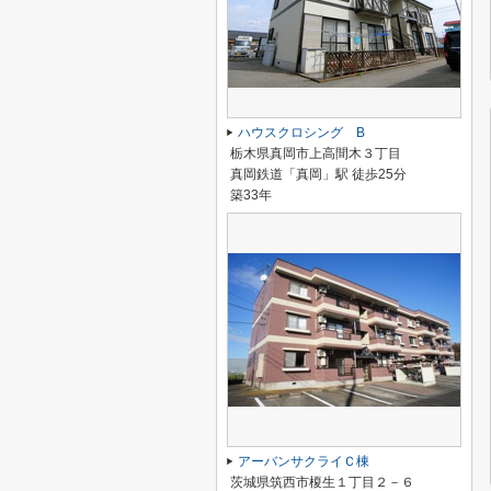
ハウスクロシング B
栃木県真岡市上高間木３丁目
真岡鉄道「真岡」駅 徒歩25分
築33年
アーバンサクライＣ棟
茨城県筑西市榎生１丁目２－６