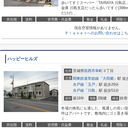
歩いてすぐスーパー「TAIRAYA 川島店
金庫 川島支店だったら歩いてすぐ(39
だけの...
所在階
賃料
管理費・共益費
敷金
礼金
間取り
現在空室情報がありません。
Ｐｌａｎｅｔへのお問い合わせはこち
ハッピーヒルズ
茨城県
筑西市
幸町
３丁目
住所
交通
関東鉄道常総線
「
大田郷
」駅 徒
水戸線
「
玉戸
」駅 徒歩29分
水戸線
「
川島
」駅 徒歩51分
築18年
2階建
鉄骨
築年
階数
構造
冬場の換気にも適した、風通しの良い湿
件はアパートです。敷地内にゴミ置き場
く...
所在階
賃料
管理費・共益費
敷金
礼金
間取り