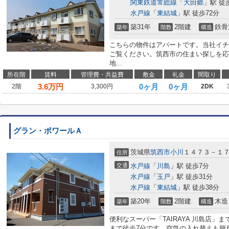
関東鉄道常総線
「
大田郷
」駅 徒
水戸線
「
東結城
」駅 徒歩72分
築31年
2階建
鉄骨
築年
階数
構造
こちらの物件はアパートです。当社イチ
ご覧ください。筑西市の住まい探しを応
地...
所在階
賃料
管理費・共益費
敷金
礼金
間取り
3.6
万円
0ヶ月
0ヶ月
2階
3,300円
2DK
グラン・ポワールＡ
茨城県
筑西市
小川
１４７３－１
住所
交通
水戸線
「
川島
」駅 徒歩7分
水戸線
「
玉戸
」駅 徒歩31分
水戸線
「
東結城
」駅 徒歩38分
築20年
2階建
木造
築年
階数
構造
便利なスーパー「TAIRAYA 川島店」
まで徒歩7分です。空気の入れ替えも簡