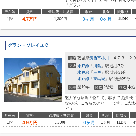
「グラン...
所在階
賃料
管理費・共益費
敷金
礼金
間取り
4.7
万円
0ヶ月
0ヶ月
1階
1,300円
1LDK
グラン・ソレイユＣ
茨城県
筑西市
小川
１４７３－２
住所
交通
水戸線
「
川島
」駅 徒歩7分
水戸線
「
玉戸
」駅 徒歩31分
水戸線
「
東結城
」駅 徒歩39分
築19年
2階建
木造
築年
階数
構造
魅力的な駅近の物件で、駅まで徒歩7分
なのが、こちらのアパートです。こだわ
どう...
所在階
賃料
管理費・共益費
敷金
礼金
間取り
4.9
万円
0ヶ月
1階
1,800円
1ヶ月
1LDK
4