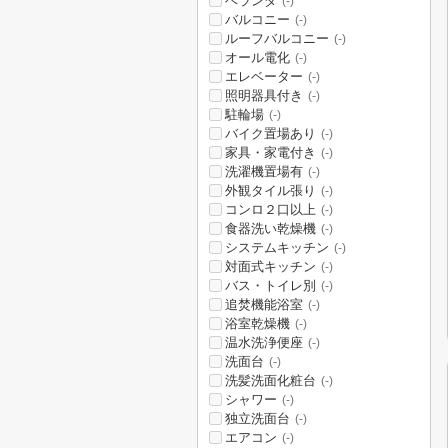
ベランダ
(-)
バルコニー
(-)
ルーフバルコニー
(-)
オール電化
(-)
エレベーター
(-)
照明器具付き
(-)
駐輪場
(-)
バイク置場あり
(-)
家具・家電付き
(-)
洗濯機置場有
(-)
外観タイル張り
(-)
コンロ２口以上
(-)
食器洗い乾燥機
(-)
システムキッチン
(-)
対面式キッチン
(-)
バス・トイレ別
(-)
追焚機能浴室
(-)
浴室乾燥機
(-)
温水洗浄便座
(-)
洗面台
(-)
洗髪洗面化粧台
(-)
シャワー
(-)
独立洗面台
(-)
エアコン
(-)