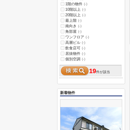
1階の物件
(-)
10階以上
(-)
20階以上
(-)
最上階
(-)
南向き
(-)
角部屋
(-)
ワンフロア
(-)
高層ビル
(-)
飲食店可
(-)
居抜物件
(-)
個別空調
(-)
19
件が該当
新着物件