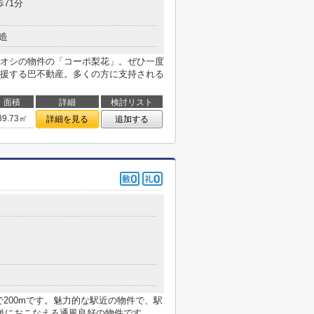
歩71分
造
オシの物件の「コーポ梨花」。ぜひ一度
援する巴不動産。多くの方に支持される
面積
詳細
検討リスト
39.73㎡
詳細を見る
追加する
７
まで200mです。魅力的な駅近の物件で、駅
単におこなえる通風良好の物件です。