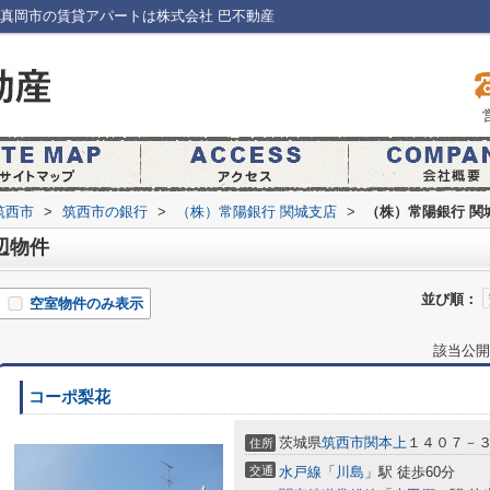
真岡市の賃貸アパートは株式会社 巴不動産
筑西市
>
筑西市の銀行
>
（株）常陽銀行 関城支店
>
（株）常陽銀行 関
辺物件
並び順：
空室物件のみ表示
該当公開
コーポ梨花
茨城県
筑西市
関本上
１４０７－
住所
交通
水戸線
「
川島
」駅 徒歩60分