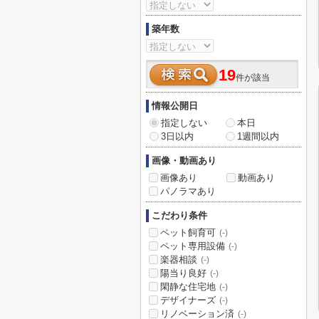
築年数
19
件が該当
情報公開日
指定しない
本日
3日以内
1週間以内
画像・動画あり
画像あり
動画あり
パノラマあり
こだわり条件
ペット飼育可
(-)
ペット専用設備
(-)
楽器相談
(-)
陽当り良好
(-)
閑静な住宅地
(-)
デザイナーズ
(-)
リノベーション済
(-)