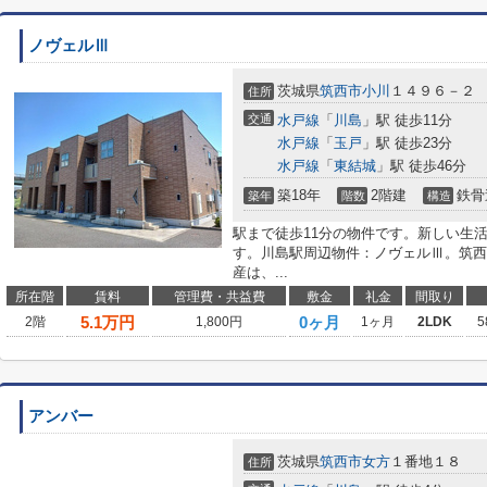
ノヴェルⅢ
茨城県
筑西市
小川
１４９６－２
住所
交通
水戸線
「
川島
」駅 徒歩11分
水戸線
「
玉戸
」駅 徒歩23分
水戸線
「
東結城
」駅 徒歩46分
築18年
2階建
鉄骨
築年
階数
構造
駅まで徒歩11分の物件です。新しい生
す。川島駅周辺物件：ノヴェルⅢ。筑西
産は、...
所在階
賃料
管理費・共益費
敷金
礼金
間取り
5.1
万円
0ヶ月
2階
1,800円
1ヶ月
2LDK
5
アンバー
茨城県
筑西市
女方
１番地１８
住所