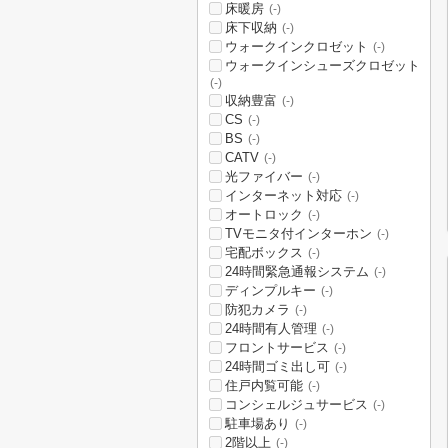
床暖房
(-)
床下収納
(-)
ウォークインクロゼット
(-)
ウォークインシューズクロゼット
(-)
収納豊富
(-)
CS
(-)
BS
(-)
CATV
(-)
光ファイバー
(-)
インターネット対応
(-)
オートロック
(-)
TVモニタ付インターホン
(-)
宅配ボックス
(-)
24時間緊急通報システム
(-)
ディンプルキー
(-)
防犯カメラ
(-)
24時間有人管理
(-)
フロントサービス
(-)
24時間ゴミ出し可
(-)
住戸内覧可能
(-)
コンシェルジュサービス
(-)
駐車場あり
(-)
2階以上
(-)