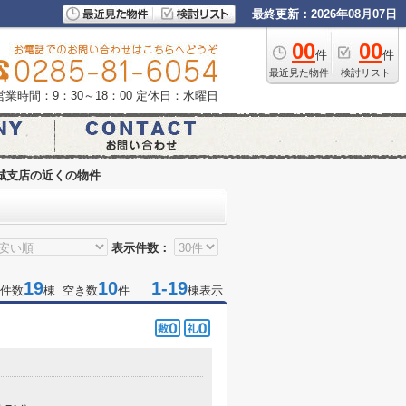
最終更新：2026年08月07日
00
00
件
件
最近見た物件
検討リスト
営業時間：9：30～18：00
定休日：水曜日
城支店の近くの物件
表示件数：
19
10
1-19
件数
棟 空き数
件
棟表示
３