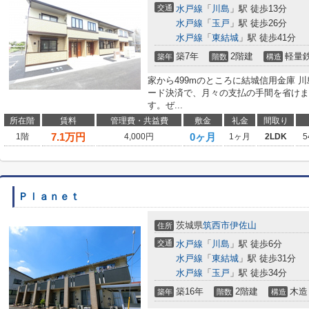
交通
水戸線
「
川島
」駅 徒歩13分
水戸線
「
玉戸
」駅 徒歩26分
水戸線
「
東結城
」駅 徒歩41分
築7年
2階建
軽量
築年
階数
構造
家から499mのところに結城信用金庫 
ード決済で、月々の支払の手間を省けま
す。ぜ...
所在階
賃料
管理費・共益費
敷金
礼金
間取り
7.1
万円
0ヶ月
1階
4,000円
1ヶ月
2LDK
5
Ｐｌａｎｅｔ
茨城県
筑西市
伊佐山
住所
交通
水戸線
「
川島
」駅 徒歩6分
水戸線
「
東結城
」駅 徒歩31分
水戸線
「
玉戸
」駅 徒歩34分
築16年
2階建
木造
築年
階数
構造