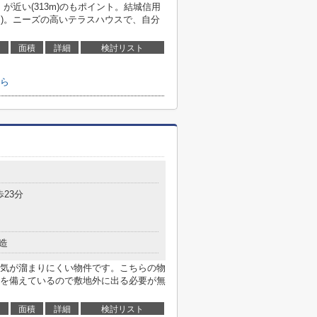
」が近い(313m)のもポイント。結城信用
9m)。ニーズの高いテラスハウスで、自分
面積
詳細
検討リスト
ら
歩23分
造
気が溜まりにくい物件です。こちらの物
を備えているので敷地外に出る必要が無
面積
詳細
検討リスト