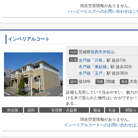
現在空室情報がありません。
ハッピーヒルズへのお問い合わせはこ
インペリアルコート
茨城県
筑西市
伊佐山
住所
交通
水戸線
「
川島
」駅 徒歩7分
水戸線
「
東結城
」駅 徒歩32分
水戸線
「
玉戸
」駅 徒歩35分
築18年
2階建
木造
築年
階数
構造
設備も充実していて住みやすい、魅力が
ける木で造られた物件はいかがですか！
ある...
所在階
賃料
管理費・共益費
敷金
礼金
間取り
現在空室情報がありません。
インペリアルコートへのお問い合わせは