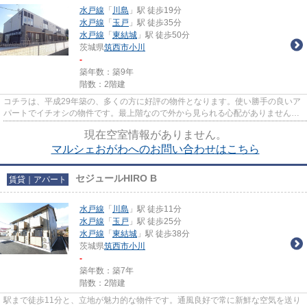
水戸線
「
川島
」駅 徒歩19分
水戸線
「
玉戸
」駅 徒歩35分
水戸線
「
東結城
」駅 徒歩50分
茨城県
筑西市
小川
-
築年数：築9年
階数：2階建
コチラは、平成29年築の、多くの方に好評の物件となります。使い勝手の良いア
パートでイチオシの物件です。最上階なので外から見られる心配がありません。
気になるイチオシ物件情報：...
現在空室情報がありません。
マルシェおがわへのお問い合わせはこちら
セジュールHIRO B
賃貸｜アパート
水戸線
「
川島
」駅 徒歩11分
水戸線
「
玉戸
」駅 徒歩25分
水戸線
「
東結城
」駅 徒歩38分
茨城県
筑西市
小川
-
築年数：築7年
階数：2階建
駅まで徒歩11分と、立地が魅力的な物件です。通風良好で常に新鮮な空気を送り