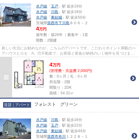
水戸線
「
玉戸
」駅 徒歩19分
水戸線
「
川島
」駅 徒歩18分
水戸線
「
東結城
」駅 徒歩50分
茨城県
筑西市
下川島
８０６－２
4
万円
築年数：築26年 ｜募集中：
1室
階数：2階建
新しい生活にお勧めなのが、こちらのアパートです。こだわりポイント満載のぺ
アハウスヒロセ A。巴不動産で、お客様と家族が納得のいく物件を見つけませ
んか。お客様のこれからの生活...
4
万
円
(管理費・共益費 2,000円)
敷：0ヶ月｜礼：0ヶ月
所在階：2階
間取り：2DK
面積：54.32㎡
フォレスト グリーン
賃貸｜アパート
水戸線
「
川島
」駅 徒歩16分
水戸線
「
玉戸
」駅 徒歩22分
水戸線
「
東結城
」駅 徒歩44分
茨城県
筑西市
布川
１２２８－１