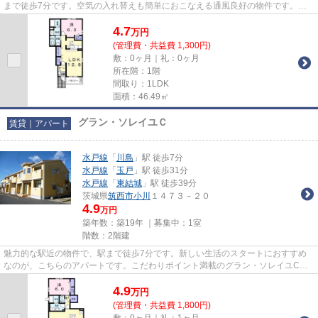
まで徒歩7分です。空気の入れ替えも簡単におこなえる通風良好の物件です。
「グラン・ポワールA」の物件情報...
4.7
万
円
(管理費・共益費 1,300円)
敷：0ヶ月｜礼：0ヶ月
所在階：1階
間取り：1LDK
面積：46.49㎡
グラン・ソレイユＣ
賃貸｜アパート
水戸線
「
川島
」駅 徒歩7分
水戸線
「
玉戸
」駅 徒歩31分
水戸線
「
東結城
」駅 徒歩39分
茨城県
筑西市
小川
１４７３－２０
4.9
万円
築年数：築19年 ｜募集中：
1室
階数：2階建
魅力的な駅近の物件で、駅まで徒歩7分です。新しい生活のスタートにおすすめ
なのが、こちらのアパートです。こだわりポイント満載のグラン・ソレイユC。
どういった物件を求めているの...
4.9
万
円
(管理費・共益費 1,800円)
敷：0ヶ月｜礼：1ヶ月