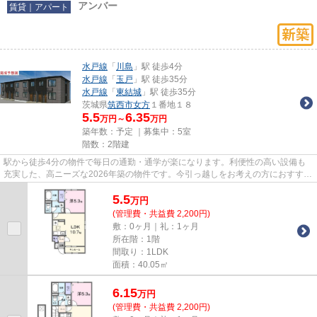
アンバー
賃貸｜アパート
水戸線
「
川島
」駅 徒歩4分
水戸線
「
玉戸
」駅 徒歩35分
水戸線
「
東結城
」駅 徒歩35分
茨城県
筑西市
女方
１番地１８
5.5
6.35
万円～
万円
築年数：予定 ｜募集中：
5室
階数：2階建
駅から徒歩4分の物件で毎日の通勤・通学が楽になります。利便性の高い設備も
充実した、高ニーズな2026年築の物件です。今引っ越しをお考えの方におすすめ
なのが、こちらのアパートです...
5.5
万
円
(管理費・共益費 2,200円)
敷：0ヶ月｜礼：1ヶ月
所在階：1階
間取り：1LDK
面積：40.05㎡
6.15
万
円
(管理費・共益費 2,200円)