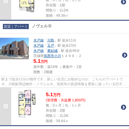
所在階：1階
間取り：1LDK
面積：49.38㎡
ノヴェルⅢ
賃貸｜アパート
水戸線
「
川島
」駅 徒歩11分
水戸線
「
玉戸
」駅 徒歩23分
水戸線
「
東結城
」駅 徒歩46分
茨城県
筑西市
小川
１４９６－２
5.1
万円
築年数：築18年 ｜募集中：
1室
階数：2階建
駅まで徒歩11分の物件です。新しい生活にお勧めなのが、こちらのアパートで
す。川島駅周辺物件：ノヴェルⅢ。筑西市の賃貸情報を豊富に扱っている巴不動
産は、お客様に満足いただけるお...
5.1
万
円
(管理費・共益費 1,800円)
敷：0ヶ月｜礼：1ヶ月
所在階：2階
間取り：2LDK
面積：58.64㎡