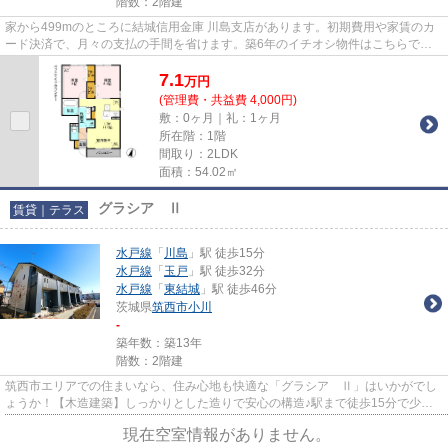
階数：2階建
家から499mのところに結城信用金庫 川島支店があります。初期費用や家賃のカ
ード決済で、月々の支払の手間を省けます。築6年のイチオシ物件はこちらで
す。ぜひ一度見ていただきたい、...
7.1
万
円
(管理費・共益費 4,000円)
敷：0ヶ月｜礼：1ヶ月
所在階：1階
間取り：2LDK
面積：54.02㎡
グラシア Ⅱ
賃貸｜テラス
水戸線
「
川島
」駅 徒歩15分
水戸線
「
玉戸
」駅 徒歩32分
水戸線
「
東結城
」駅 徒歩46分
茨城県
筑西市
小川
-
築年数：築13年
階数：2階建
筑西市エリアでの住まいなら、住み心地も快適な「グラシア Ⅱ」はいかがでし
ょうか！【木造建築】しっかりとした造りで安心の構造♪駅まで徒歩15分で少し
離れてはいますがその分通勤が...
現在空室情報がありません。