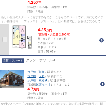
4.25
万円
築年数：築25年 ｜募集中：
1室
階数：2階建
新しい生活のスタートにおすすめなのが、こちらのアパートです。気になるイチ
オシ物件情報：「フォレスト グリーン」。巴不動産では、お客様が安心して暮
らせる物件の提供ができるよ...
4.25
万
円
(管理費・共益費 2,200円)
敷：0ヶ月｜礼：0ヶ月
所在階：2階
間取り：2LDK
面積：51.67㎡
グラン・ポワールＡ
賃貸｜アパート
水戸線
「
川島
」駅 徒歩7分
水戸線
「
玉戸
」駅 徒歩31分
水戸線
「
東結城
」駅 徒歩38分
茨城県
筑西市
小川
１４７３－１７
4.7
万円
築年数：築20年 ｜募集中：
1室
階数：2階建
便利なスーパー「TAIRAYA 川島店」まで200mです。魅力的な駅近の物件で、駅