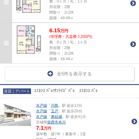
敷：0ヶ月｜礼：1ヶ月
所在階：2階
間取り：2LDK
面積：49.49㎡
6.15
万
円
(管理費・共益費 2,200円)
敷：0ヶ月｜礼：1ヶ月
所在階：2階
間取り：2LDK
面積：49.49㎡
全5件を表示する
ｴﾐﾈﾝｽ ﾊﾟﾚ/ｻﾝﾗｲｽﾞ ﾊﾟﾚ ｴﾐﾈﾝｽ ﾊﾟﾚ
賃貸｜アパート
水戸線
「
川島
」駅 徒歩13分
水戸線
「
玉戸
」駅 徒歩26分
水戸線
「
東結城
」駅 徒歩41分
茨城県
筑西市
布川
7.1
万円
築年数：築7年 ｜募集中：
1室