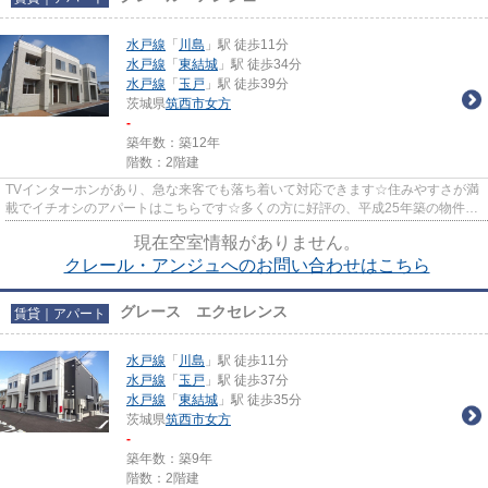
水戸線
「
川島
」駅 徒歩11分
水戸線
「
東結城
」駅 徒歩34分
水戸線
「
玉戸
」駅 徒歩39分
茨城県
筑西市
女方
-
築年数：築12年
階数：2階建
TVインターホンがあり、急な来客でも落ち着いて対応できます☆住みやすさが満
載でイチオシのアパートはこちらです☆多くの方に好評の、平成25年築の物件☆
こちらの物件は礼金不要といった...
現在空室情報がありません。
クレール・アンジュへのお問い合わせはこちら
グレース エクセレンス
賃貸｜アパート
水戸線
「
川島
」駅 徒歩11分
水戸線
「
玉戸
」駅 徒歩37分
水戸線
「
東結城
」駅 徒歩35分
茨城県
筑西市
女方
-
築年数：築9年
階数：2階建