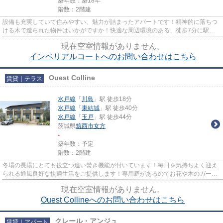
築年数：築18年
階数：2階建
設備も充実していて住みやすい、魅力が詰まったアパートです！精神的に落ちつ
ける木で造られた物件はいかがですか！快適な周辺環境のある、徒歩7分に駅の
ある物件です！こだわりポイン...
現在空室情報がありません。
インペリアルコートへのお問い合わせはこちら
Ouest Colline
賃貸｜テラス
水戸線
「
川島
」駅 徒歩18分
水戸線
「
東結城
」駅 徒歩40分
水戸線
「
玉戸
」駅 徒歩44分
茨城県
筑西市
女方
-
築年数：予定
階数：2階建
冬場の長湯にとても役立つ追い焚き機能が付いています！毎日を気持ちよく迎え
られる通風良好な快適生活をご提供します！専用庭があるのでお花や木のガーデ
ニングも楽しいです！好評で...
現在空室情報がありません。
Ouest Collineへのお問い合わせはこちら
クレール・アンジュ
賃貸｜アパート