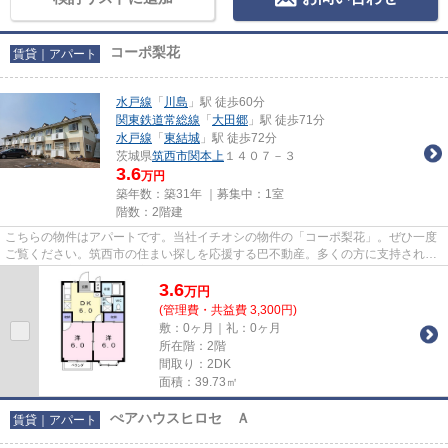
コーポ梨花
賃貸｜アパート
水戸線
「
川島
」駅 徒歩60分
関東鉄道常総線
「
大田郷
」駅 徒歩71分
水戸線
「
東結城
」駅 徒歩72分
茨城県
筑西市
関本上
１４０７－３
3.6
万円
築年数：築31年 ｜募集中：
1室
階数：2階建
こちらの物件はアパートです。当社イチオシの物件の「コーポ梨花」。ぜひ一度
ご覧ください。筑西市の住まい探しを応援する巴不動産。多くの方に支持される
地元の不動産会社として実績...
3.6
万
円
(管理費・共益費 3,300円)
敷：0ヶ月｜礼：0ヶ月
所在階：2階
間取り：2DK
面積：39.73㎡
ぺアハウスヒロセ Ａ
賃貸｜アパート