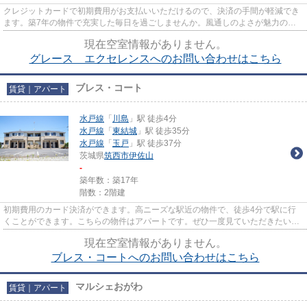
クレジットカードで初期費用がお支払いいただけるので、決済の手間が軽減でき
ます。築7年の物件で充実した毎日を過ごしませんか。風通しのよさが魅力の物
件です。当社イチオシの物件の...
現在空室情報がありません。
グレース エクセレンスへのお問い合わせはこちら
ブレス・コート
賃貸｜アパート
水戸線
「
川島
」駅 徒歩4分
水戸線
「
東結城
」駅 徒歩35分
水戸線
「
玉戸
」駅 徒歩37分
茨城県
筑西市
伊佐山
-
築年数：築17年
階数：2階建
初期費用のカード決済ができます。高ニーズな駅近の物件で、徒歩4分で駅に行
くことができます。こちらの物件はアパートです。ぜひ一度見ていただきたい、
「ブレス・コート」です。当社...
現在空室情報がありません。
ブレス・コートへのお問い合わせはこちら
マルシェおがわ
賃貸｜アパート