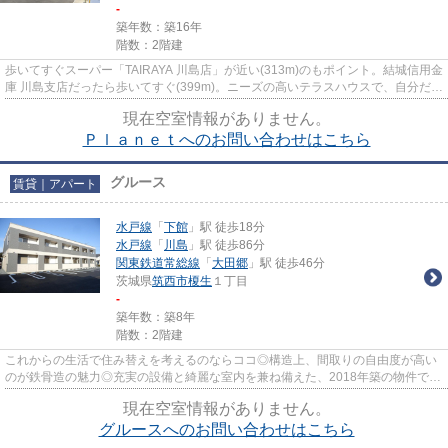
-
築年数：築16年
階数：2階建
歩いてすぐスーパー「TAIRAYA 川島店」が近い(313m)のもポイント。結城信用金
庫 川島支店だったら歩いてすぐ(399m)。ニーズの高いテラスハウスで、自分だけ
のオシャレな空間を演出。通...
現在空室情報がありません。
Ｐｌａｎｅｔへのお問い合わせはこちら
グルース
賃貸｜アパート
水戸線
「
下館
」駅 徒歩18分
水戸線
「
川島
」駅 徒歩86分
関東鉄道常総線
「
大田郷
」駅 徒歩46分
茨城県
筑西市
榎生
１丁目
-
築年数：築8年
階数：2階建
これからの生活で住み替えを考えるのならココ◎構造上、間取りの自由度が高い
のが鉄骨造の魅力◎充実の設備と綺麗な室内を兼ね備えた、2018年築の物件です
◎見た目もキレイで機能的なお部...
現在空室情報がありません。
グルースへのお問い合わせはこちら