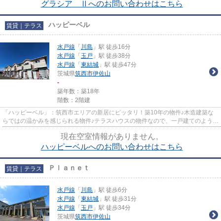
グラシア Ⅱへのお問い合わせはこちら
ハッピーベル
賃貸｜テラス
水戸線
「
川島
」駅 徒歩16分
水戸線
「
玉戸
」駅 徒歩38分
水戸線
「
東結城
」駅 徒歩47分
茨城県
筑西市
伊佐山
-
築年数：築18年
階数：2階建
「ハッピーベル」：筑西市エリアの新居にピッタリ！築10年の物件♪木造建築な
らではの温かみを感じられる物件♪テラスハウスの物件なので、一戸建てのような
開放感が得られます♪物件探し...
現在空室情報がありません。
ハッピーベルへのお問い合わせはこちら
Ｐｌａｎｅｔ
賃貸｜テラス
水戸線
「
川島
」駅 徒歩6分
水戸線
「
東結城
」駅 徒歩31分
水戸線
「
玉戸
」駅 徒歩34分
茨城県
筑西市
伊佐山