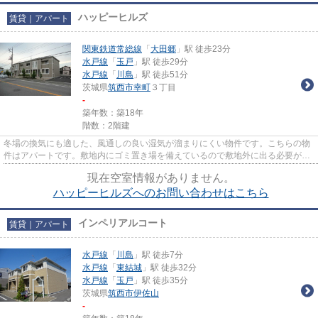
ハッピーヒルズ
賃貸｜アパート
関東鉄道常総線
「
大田郷
」駅 徒歩23分
水戸線
「
玉戸
」駅 徒歩29分
水戸線
「
川島
」駅 徒歩51分
茨城県
筑西市
幸町
３丁目
-
築年数：築18年
階数：2階建
冬場の換気にも適した、風通しの良い湿気が溜まりにくい物件です。こちらの物
件はアパートです。敷地内にゴミ置き場を備えているので敷地外に出る必要が無
く、短時間でサッとゴミ出し...
現在空室情報がありません。
ハッピーヒルズへのお問い合わせはこちら
インペリアルコート
賃貸｜アパート
水戸線
「
川島
」駅 徒歩7分
水戸線
「
東結城
」駅 徒歩32分
水戸線
「
玉戸
」駅 徒歩35分
茨城県
筑西市
伊佐山
-