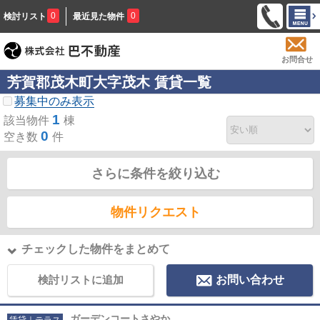
0
0
検討リスト
最近見た物件
お問合せ
芳賀郡茂木町大字茂木 賃貸一覧
募集中のみ表示
1
該当物件
棟
0
空き数
件
さらに条件を絞り込む
物件リクエスト
チェックした物件をまとめて
検討リストに追加
お問い合わせ
ガーデンコートさやか
賃貸｜テラス