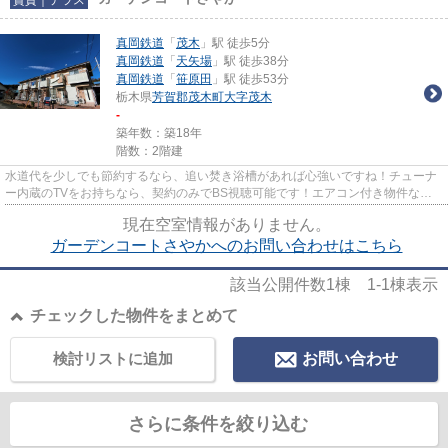
真岡鉄道
「
茂木
」駅 徒歩5分
真岡鉄道
「
天矢場
」駅 徒歩38分
真岡鉄道
「
笹原田
」駅 徒歩53分
栃木県
芳賀郡茂木町
大字茂木
-
築年数：築18年
階数：2階建
水道代を少しでも節約するなら、追い焚き浴槽があれば心強いですね！チューナ
ー内蔵のTVをお持ちなら、契約のみでBS視聴可能です！エアコン付き物件な
ら、夏のお風呂上りに汗ばむ事も...
現在空室情報がありません。
ガーデンコートさやかへのお問い合わせはこちら
該当公開件数
1
棟
1-1
棟表示
チェックした物件をまとめて
検討リストに追加
お問い合わせ
さらに条件を絞り込む