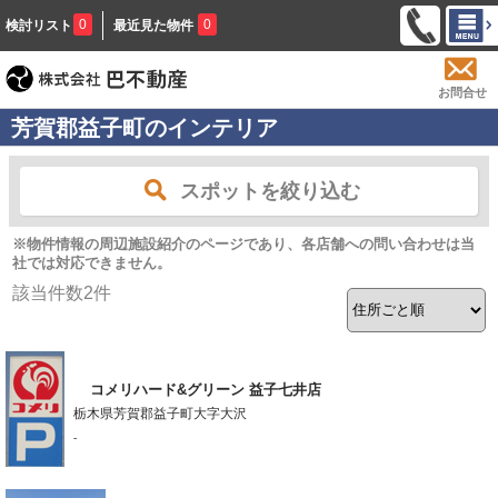
0
0
検討リスト
最近見た物件
お問合せ
芳賀郡益子町のインテリア
スポットを絞り込む
※物件情報の周辺施設紹介のページであり、各店舗への問い合わせは当
社では対応できません。
該当件数
2
件
コメリハード&グリーン 益子七井店
栃木県芳賀郡益子町大字大沢
-