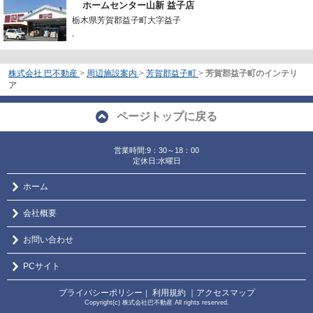
ホームセンター山新 益子店
栃木県芳賀郡益子町大字益子
-
株式会社 巴不動産
>
周辺施設案内
>
芳賀郡益子町
>
芳賀郡益子町のインテリ
ア
ページトップに戻る
営業時間:9：30～18：00
定休日:水曜日
ホーム
会社概要
お問い合わせ
PCサイト
プライバシーポリシー
利用規約
｜アクセスマップ
｜
Copyright(c) 株式会社巴不動産 All rights reserved.