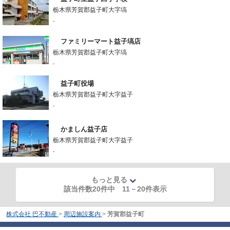
栃木県芳賀郡益子町大字塙
-
ファミリーマート益子塙店
栃木県芳賀郡益子町大字塙
-
益子町役場
栃木県芳賀郡益子町大字益子
-
かましん益子店
栃木県芳賀郡益子町大字益子
-
もっと見る
該当件数20件中
11
－
20
件表示
株式会社 巴不動産
>
周辺施設案内
>
芳賀郡益子町