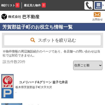
0
0
検討リスト
最近見た物件
お問合せ
芳賀郡益子町のお役立ち情報一覧
スポットを絞り込む
※物件情報の周辺施設紹介のページであり、各店舗への問い合わせは当
社では対応できません。
該当件数
20
件
コメリハード&グリーン 益子七井店
栃木県芳賀郡益子町大字大沢
-