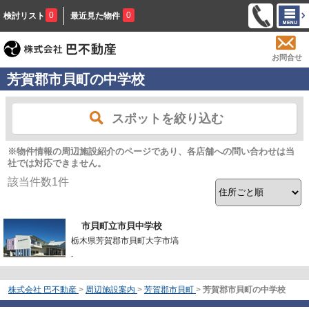
0
0
検討リスト
最近見た物件
お問合せ
芳賀郡市貝町の中学校
スポットを絞り込む
※物件情報の周辺施設紹介のページであり、各店舗への問い合わせは当
社では対応できません。
該当件数
1
件
市貝町立市貝中学校
栃木県芳賀郡市貝町大字市塙
-
株式会社 巴不動産
>
周辺施設案内
>
芳賀郡市貝町
>
芳賀郡市貝町の中学校