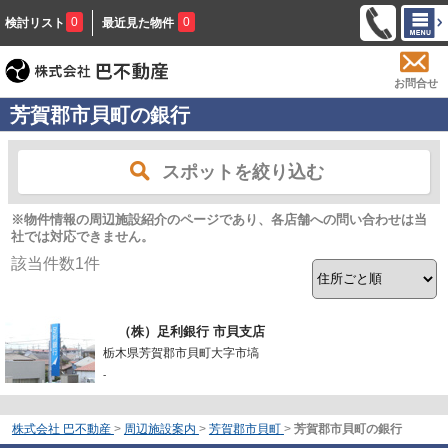
0
0
検討リスト
最近見た物件
お問合せ
芳賀郡市貝町の銀行
スポットを絞り込む
※物件情報の周辺施設紹介のページであり、各店舗への問い合わせは当
社では対応できません。
該当件数
1
件
（株）足利銀行 市貝支店
栃木県芳賀郡市貝町大字市塙
-
株式会社 巴不動産
>
周辺施設案内
>
芳賀郡市貝町
>
芳賀郡市貝町の銀行