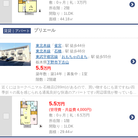
敷：0ヶ月｜礼：3万円
所在階：2階
間取り：1LDK
面積：44.18㎡
プリエール
賃貸｜アパート
東北本線
「
雀宮
」駅 徒歩44分
東北本線
「
石橋
」駅 徒歩46分
東武宇都宮線
「
おもちゃのまち
」駅 徒歩55分
栃木県
下野市
下古山
5.5
万円
築年数：築14年 ｜募集中：
1室
階数：2階建
近くにはヨークベニマル 石橋店(289m)があるので、買い物するにも楽ですね♪四
季折々の風を感じられる通風良好な快適のアパートです♪周辺環境が整っているこ
との多い、充実のアパート物...
5.5
万
円
(管理費・共益費 4,000円)
敷：0ヶ月｜礼：6.5万円
所在階：1階
間取り：1LDK
面積：29.44㎡