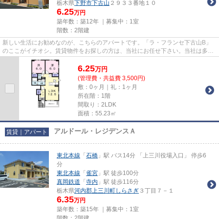
栃木県
下野市
下古山
２９３３番地１０
6.25
万円
築年数：築12年 ｜募集中：
1室
階数：2階建
新しい生活にお勧めなのが、こちらのアパートです。「ラ・フランセ下古山B」
のここがイチオシ。賃貸物件をお探しの方は、当社にお任せ下さい。当社は多種
多様な物件を取り扱っておりま...
6.25
万
円
(管理費・共益費 3,500円)
敷：0ヶ月｜礼：1ヶ月
所在階：1階
間取り：2LDK
面積：55.23㎡
アルドール・レジデンスＡ
賃貸｜アパート
東北本線
「
石橋
」駅 バス14分 「上三川役場入口」 停歩6
分
東北本線
「
雀宮
」駅 徒歩100分
真岡鉄道
「
寺内
」駅 徒歩116分
栃木県
河内郡上三川町
しらさぎ
３丁目７－１
6.35
万円
築年数：築15年 ｜募集中：
1室
階数：2階建