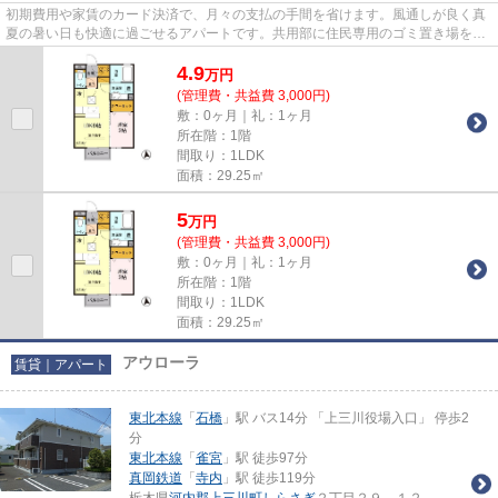
初期費用や家賃のカード決済で、月々の支払の手間を省けます。風通しが良く真
夏の暑い日も快適に過ごせるアパートです。共用部に住民専用のゴミ置き場を備
えているので、面倒なゴミ出...
4.9
万
円
(管理費・共益費 3,000円)
敷：0ヶ月｜礼：1ヶ月
所在階：1階
間取り：1LDK
面積：29.25㎡
5
万
円
(管理費・共益費 3,000円)
敷：0ヶ月｜礼：1ヶ月
所在階：1階
間取り：1LDK
面積：29.25㎡
アウローラ
賃貸｜アパート
東北本線
「
石橋
」駅 バス14分 「上三川役場入口」 停歩2
分
東北本線
「
雀宮
」駅 徒歩97分
真岡鉄道
「
寺内
」駅 徒歩119分
栃木県
河内郡上三川町
しらさぎ
２丁目２９－１２