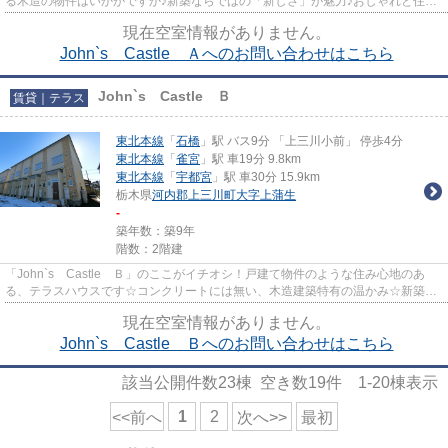
る木造の物件はいかがですか♪新築ならではの「新しさ」が魅力♪おしゃれと住み
やすさの両方を兼ね備えた、...
現在空室情報がありません。
John`s Castle Ａへのお問い合わせはこちら
John`s Castle Ｂ
賃貸｜テラス
東北本線
「
石橋
」駅 バス9分 「上三川小前」 停歩4分
東北本線
「
雀宮
」駅 車19分 9.8km
東北本線
「
宇都宮
」駅 車30分 15.9km
栃木県
河内郡上三川町
大字上蒲生
-
築年数：築9年
階数：2階建
「John`s Castle Ｂ」のここがイチオシ！戸建て物件のような住み心地のあ
る、テラスハウスです☆コンクリートには無い、木造建築特有の温かみ☆新築な
ので、外観も内装もきれいでわく...
現在空室情報がありません。
John`s Castle Ｂへのお問い合わせはこちら
該当公開件数
23
棟 空き数
19
件
1-20
棟表示
1
2
<<前へ
次へ>>
最初