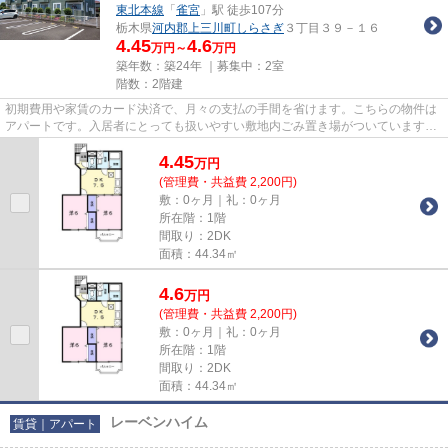
東北本線
「
雀宮
」駅 徒歩107分
栃木県
河内郡上三川町
しらさぎ
３丁目３９－１６
4.45
4.6
万円～
万円
築年数：築24年 ｜募集中：
2室
階数：2階建
初期費用や家賃のカード決済で、月々の支払の手間を省けます。こちらの物件は
アパートです。入居者にとっても扱いやすい敷地内ごみ置き場がついています。
ぜひ一度見ていただきたい、...
4.45
万
円
(管理費・共益費 2,200円)
敷：0ヶ月｜礼：0ヶ月
所在階：1階
間取り：2DK
面積：44.34㎡
4.6
万
円
(管理費・共益費 2,200円)
敷：0ヶ月｜礼：0ヶ月
所在階：1階
間取り：2DK
面積：44.34㎡
レーベンハイム
賃貸｜アパート