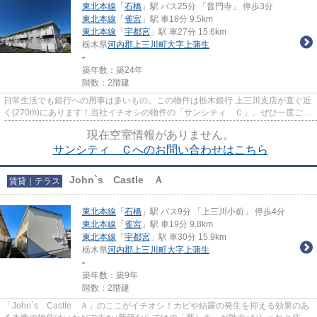
東北本線
「
石橋
」駅 バス25分 「普門寺」 停歩3分
東北本線
「
雀宮
」駅 車18分 9.5km
東北本線
「
宇都宮
」駅 車27分 15.6km
栃木県
河内郡上三川町
大字上蒲生
-
築年数：築24年
階数：2階建
日常生活でも銀行への用事は多いもの。この物件は栃木銀行 上三川支店が直ぐ近
く(270m)にあります！当社イチオシの物件の「サンシティ Ｃ」。ぜひ一度ご覧
ください！耐震性の高い住居...
現在空室情報がありません。
サンシティ Ｃへのお問い合わせはこちら
John`s Castle Ａ
賃貸｜テラス
東北本線
「
石橋
」駅 バス9分 「上三川小前」 停歩4分
東北本線
「
雀宮
」駅 車19分 9.8km
東北本線
「
宇都宮
」駅 車30分 15.9km
栃木県
河内郡上三川町
大字上蒲生
-
築年数：築9年
階数：2階建
「John`s Castle Ａ」のここがイチオシ！カビや結露の発生を抑える効果のあ