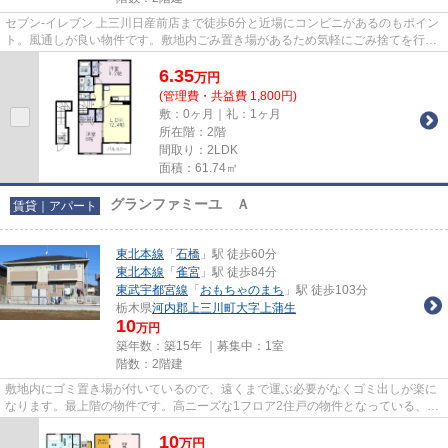
セブン‐イレブン 上三川日産前店まで徒歩6分と近場にコンビニがあるのもポイン
ト。風通しが良い物件です。敷地内ごみ置き場があるため気軽にごみ捨てを行う
ことができ、ゴミの多い時も...
6.35
万
円
(管理費・共益費 1,800円)
敷：0ヶ月｜礼：1ヶ月
所在階：2階
間取り：2LDK
面積：61.74㎡
グランファミーユ Ａ
賃貸｜アパート
東北本線
「
石橋
」駅 徒歩60分
東北本線
「
雀宮
」駅 徒歩84分
東武宇都宮線
「
おもちゃのまち
」駅 徒歩103分
栃木県
河内郡上三川町
大字上蒲生
10
万円
築年数：築15年 ｜募集中：
1室
階数：2階建
敷地内にゴミ置き場が付いているので、遠くまで運ぶ必要がなくゴミ出しが楽に
なります。最上階の物件です。高ニーズな1フロア2住戸の物件となっている、好
評の物件です。こだわりポイ...
10
万
円