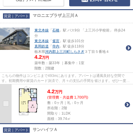
マロニエプラザ上三川Ａ
賃貸｜アパート
東北本線
「
石橋
」駅 バス9分 「上三川小学校前」 停歩24
分
東北本線
「
雀宮
」駅 徒歩101分
真岡鉄道
「
寺内
」駅 徒歩118分
栃木県
河内郡上三川町
しらさぎ
３丁目５番地４
4.2
万円
築年数：築33年 ｜募集中：
1室
階数：2階建
こちらの物件はコンビニまで493mにあります。アパートは通風良好な空間で
す。初期費用や家賃のカード決済で、月々の支払の手間を省けます。ぜひ一度見
ていただきたい、「マロニエプラ...
4.2
万
円
(管理費・共益費 1,700円)
敷：0ヶ月｜礼：0ヶ月
所在階：2階
間取り：1LDK
面積：39.74㎡
サンハイツＡ
賃貸｜アパート