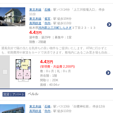
東北本線
「
石橋
」駅 バス14分 「上三川役場入口」 停歩
11分
東北本線
「
雀宮
」駅 徒歩104分
真岡鉄道
「
寺内
」駅 徒歩113分
栃木県
河内郡上三川町
しらさぎ
３丁目２３－１３
4.4
万円
築年数：築29年 ｜募集中：
1室
階数：2階建
通風良好で陽の当たる気持ちの良い物件をご提供いたします。ATMに行かずと
も、初期費用や家賃をカードで決済できます。敷地内にあるごみ置き場も自由に
使うことができます。ぜひ一度見...
4.4
万
円
(管理費・共益費 2,200円)
敷：0ヶ月｜礼：0ヶ月
所在階：1階
間取り：2DK
面積：40.04㎡
ペルル
賃貸｜アパート
東北本線
「
石橋
」駅 バス13分 「白鷺神社前」 停歩12分
真岡鉄道
「
寺内
」駅 徒歩110分