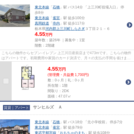
東北本線
「
石橋
」駅 バス14分 「上三川町役場入口」 停
歩8分
東北本線
「
雀宮
」駅 徒歩100分
真岡鉄道
「
寺内
」駅 徒歩117分
栃木県
河内郡上三川町
しらさぎ
３丁目２１－６
4.55
万円
築年数：築26年 ｜募集中：
1室
階数：2階建
こちらの物件からセブン‐イレブン 上三川日産前店まで473mです。こちらの物件
はアパートです。初期費用や家賃のカード決済で、月々の支払の手間を省けま
す。「レーベンハイム」のここ...
4.55
万
円
(管理費・共益費 1,700円)
敷：0ヶ月｜礼：0ヶ月
所在階：1階
間取り：2DK
面積：47.07㎡
サンヒルズ Ａ
賃貸｜アパート
東北本線
「
石橋
」駅 バス18分 「北小学校前」 停歩7分
東北本線
「
雀宮
」駅 徒歩79分
東武宇都宮線
「
おもちゃのまち
」駅 徒歩108分