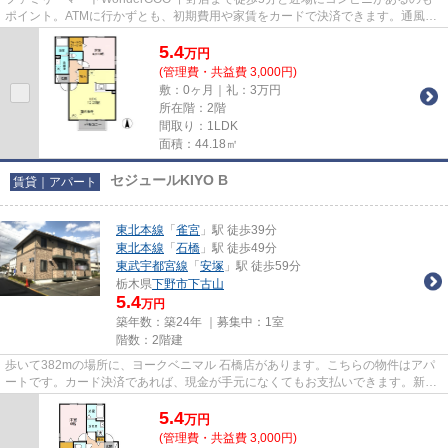
ポイント。ATMに行かずとも、初期費用や家賃をカードで決済できます。通風良
好で陽の当たる気持ちの良いアパ...
5.4
万
円
(管理費・共益費 3,000円)
敷：0ヶ月｜礼：3万円
所在階：2階
間取り：1LDK
面積：44.18㎡
セジュールKIYO B
賃貸｜アパート
東北本線
「
雀宮
」駅 徒歩39分
東北本線
「
石橋
」駅 徒歩49分
東武宇都宮線
「
安塚
」駅 徒歩59分
栃木県
下野市
下古山
5.4
万円
築年数：築24年 ｜募集中：
1室
階数：2階建
歩いて382mの場所に、ヨークベニマル 石橋店があります。こちらの物件はアパ
ートです。カード決済であれば、現金が手元になくてもお支払いできます。新着
情報：セジュールKIYO Bの空...
5.4
万
円
(管理費・共益費 3,000円)