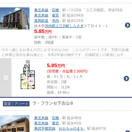
東北本線
「
石橋
」駅 バス13分 「上三川病院」 停歩20分
東北本線
「
雀宮
」駅 徒歩104分
真岡鉄道
「
寺内
」駅 徒歩114分
栃木県
河内郡上三川町
しらさぎ
３丁目４３－１
5.85
万円
築年数：築5年 ｜募集中：
1室
階数：3階建
今引っ越しをお考えの方におすすめなのが、こちらのアパートです。充実の設備
と綺麗な室内を兼ね備えた、令和2年築の物件です。石橋駅近くの新居におすす
め、レイワ・メゾン21の物件情...
5.85
万
円
(管理費・共益費 2,300円)
敷：0ヶ月｜礼：1ヶ月
所在階：1階
間取り：1LDK
面積：44.98㎡
ラ・フランセ下古山Ｂ
賃貸｜アパート
東北本線
「
石橋
」駅 徒歩48分
東北本線
「
雀宮
」駅 徒歩43分
東武宇都宮線
「
おもちゃのまち
」駅 徒歩57分