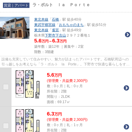
ラ・ポルト ｌａ Ｐｏｒｔｅ
賃貸｜アパート
東北本線
「
石橋
」駅 徒歩40分
東武宇都宮線
「
おもちゃのまち
」駅 徒歩51分
東北本線
「
雀宮
」駅 徒歩49分
栃木県
下野市
下古山
２９７２番地１
5.6
6.3
万円～
万円
築年数：築12年 ｜募集中：
2室
階数：3階建
設備も充実していて住みやすい、魅力が詰まったアパートです。石橋駅周辺への
引っ越しをお考えなら「ラ・ポルト la Porte」。下野市で快適な暮らしをする
なら、ぜひお気軽に当社へお...
5.6
万
円
(管理費・共益費 2,300円)
敷：0ヶ月｜礼：0ヶ月
所在階：2階
間取り：2LDK
面積：69.17㎡
6.3
万
円
(管理費・共益費 2,300円)
敷：0ヶ月｜礼：1ヶ月
所在階：2階