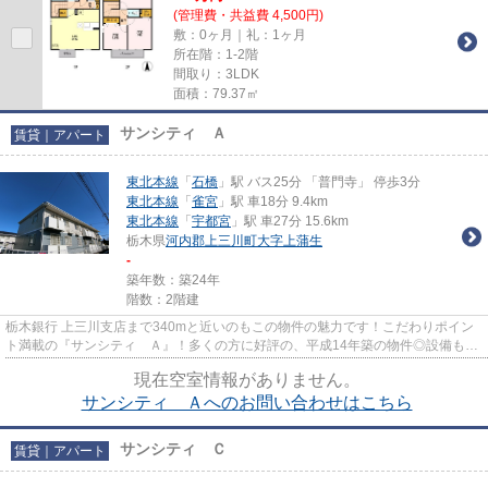
(管理費・共益費 4,500円)
敷：0ヶ月｜礼：1ヶ月
所在階：1-2階
間取り：3LDK
面積：79.37㎡
サンシティ Ａ
賃貸｜アパート
東北本線
「
石橋
」駅 バス25分 「普門寺」 停歩3分
東北本線
「
雀宮
」駅 車18分 9.4km
東北本線
「
宇都宮
」駅 車27分 15.6km
栃木県
河内郡上三川町
大字上蒲生
-
築年数：築24年
階数：2階建
栃木銀行 上三川支店まで340mと近いのもこの物件の魅力です！こだわりポイン
ト満載の『サンシティ Ａ』！多くの方に好評の、平成14年築の物件◎設備も充
実していて住みやすい、魅力が...
現在空室情報がありません。
サンシティ Ａへのお問い合わせはこちら
サンシティ Ｃ
賃貸｜アパート