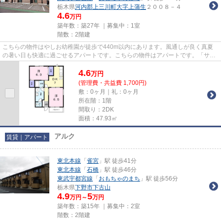
栃木県
河内郡上三川町
大字上蒲生
２００８－４
4.6
万円
築年数：築27年 ｜募集中：
1室
階数：2階建
こちらの物件はやしお幼稚園が徒歩で440m以内にあります。風通しが良く真夏
の暑い日も快適に過ごせるアパートです。こちらの物件はアパートです。「サン
ヒルズ A」のここがイチオシ。...
4.6
万
円
(管理費・共益費 1,700円)
敷：0ヶ月｜礼：0ヶ月
所在階：1階
間取り：2DK
面積：47.93㎡
アルク
賃貸｜アパート
東北本線
「
雀宮
」駅 徒歩41分
東北本線
「
石橋
」駅 徒歩46分
東武宇都宮線
「
おもちゃのまち
」駅 徒歩56分
栃木県
下野市
下古山
4.9
5
万円～
万円
築年数：築15年 ｜募集中：
2室
階数：2階建