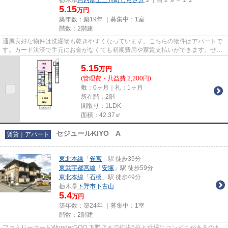
5.15
万円
築年数：築19年 ｜募集中：
1室
階数：2階建
通風良好な物件は洗濯物も乾きやすくなっています。こちらの物件はアパートで
す。カード決済で手元にお金がなくても初期費用や家賃支払いができます。ぜひ
一度見ていただきたい、「ア...
5.15
万
円
(管理費・共益費 2,200円)
敷：0ヶ月｜礼：1ヶ月
所在階：2階
間取り：1LDK
面積：42.37㎡
セジュールKIYO A
賃貸｜アパート
東北本線
「
雀宮
」駅 徒歩39分
東武宇都宮線
「
安塚
」駅 徒歩59分
東北本線
「
石橋
」駅 徒歩49分
栃木県
下野市
下古山
5.4
万円
築年数：築24年 ｜募集中：
1室
階数：2階建
ファミリーマートWonderGOO 下野店まで徒歩5分と近場にコンビニがあるのも