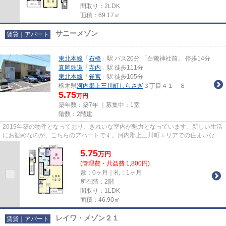
間取り：2LDK
面積：69.17㎡
サニーメゾン
賃貸｜アパート
東北本線
「
石橋
」駅 バス20分 「白鷺神社前」 停歩14分
真岡鉄道
「
寺内
」駅 徒歩111分
東北本線
「
雀宮
」駅 徒歩105分
栃木県
河内郡上三川町
しらさぎ
３丁目４１－８
5.75
万円
築年数：築7年 ｜募集中：
1室
階数：2階建
2019年築の物件となっており、きれいな室内が魅力となっています。新しい生活
にお勧めなのが、こちらのアパートです。河内郡上三川町エリアでの住まいな
ら、住み心地も快適な「サニー...
5.75
万
円
(管理費・共益費 1,800円)
敷：0ヶ月｜礼：1ヶ月
所在階：2階
間取り：1LDK
面積：46.90㎡
レイワ・メゾン２１
賃貸｜アパート