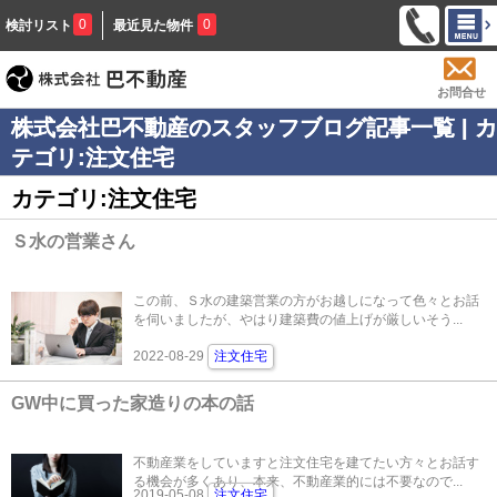
0
0
検討リスト
最近見た物件
お問合せ
株式会社巴不動産のスタッフブログ記事一覧 | カ
テゴリ:注文住宅
カテゴリ:注文住宅
Ｓ水の営業さん
この前、Ｓ水の建築営業の方がお越しになって色々とお話
を伺いましたが、やはり建築費の値上げが厳しいそう...
2022-08-29
注文住宅
GW中に買った家造りの本の話
不動産業をしていますと注文住宅を建てたい方々とお話す
る機会が多くあり、本来、不動産業的には不要なので...
2019-05-08
注文住宅