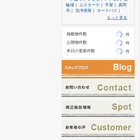
輪場
｜
エスターテ
｜
平屋
｜
真岡
市
｜
洗浄便座
｜
オートバス
｜
もっと見る
掲載物件数
件
公開物件数
件
本日の更新件数
件