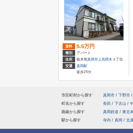
5.5万円
賃料
種別
アパート
住所
栃木県
真岡市
上高間木
３丁目
交通
真岡駅
徒歩25分
市区町村から探す
真岡市
/
下野市
/
町名から探す
長田
/
下古山
/
路線から探す
真岡鉄道
/
東北
駅から探す
寺内
/
真岡
/
北