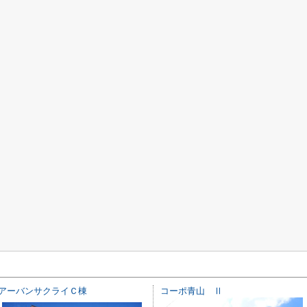
アーバンサクライＣ棟
コーポ青山 Ⅱ