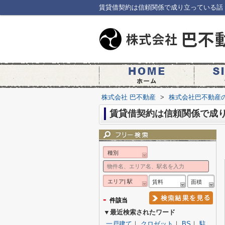
賃貸借契約は信頼関係で成り立っている話
株式会社 巴不動産
>
株式会社巴不動産
賃貸借契約は信頼関係で成
種別
エリア| 駅
賃料
面積
-
件該当
▼最近検索されたワード
一戸建て
｜
クロゼット
｜
BS
｜
駐