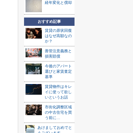
経年変化と償却
おすすめ記事
賃貸の原状回復
はなぜ高額なの
か？
善管注意義務と
損害賠償
今後のアパート
選びと家賃査定
基準
賃貸物件はキレ
イに使って欲し
いというお話
市街化調整区域
の中古住宅を買
う前に…
あけましておめでと
うございます