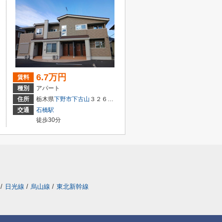
6.7万円
賃料
種別
アパート
住所
栃木県
下野市
下古山
３２６０－７
交通
石橋駅
徒歩30分
/
日光線
/
烏山線
/
東北新幹線