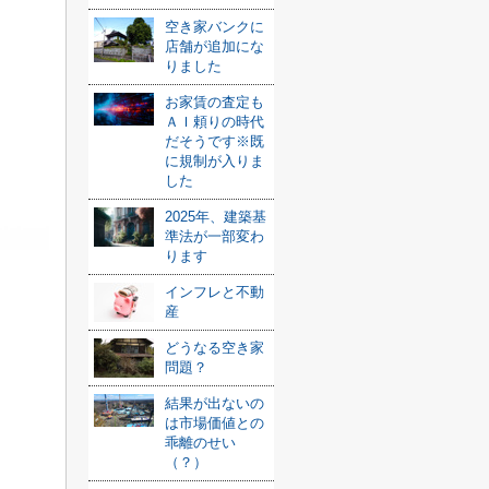
空き家バンクに
店舗が追加にな
りました
お家賃の査定も
ＡＩ頼りの時代
だそうです※既
に規制が入りま
した
2025年、建築基
準法が一部変わ
ります
インフレと不動
産
どうなる空き家
問題？
結果が出ないの
は市場価値との
乖離のせい
（？）