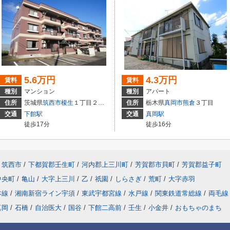
5.6万円
4.3万円
賃料
賃料
種別
マンション
種別
アパート
住所
茨城県
筑西市
榎生
１丁目２－６
住所
栃木県
真岡市
熊倉
３丁目
交通
下館駅
交通
真岡駅
徒歩17分
徒歩16分
筑西市
/
下都賀郡壬生町
/
河内郡上三川町
/
芳賀郡市貝町
/
芳賀郡益子町
中央町
/
亀山
/
大字上三川
/
乙
/
祇園
/
しらさぎ
/
荒町
/
大字赤羽
本線
/
湘南新宿ライン宇須
/
東武宇都宮線
/
水戸線
/
関東鉄道常総線
/
両毛線
真岡
/
石橋
/
自治医大
/
国谷
/
下館二高前
/
壬生
/
小金井
/
おもちゃのまち