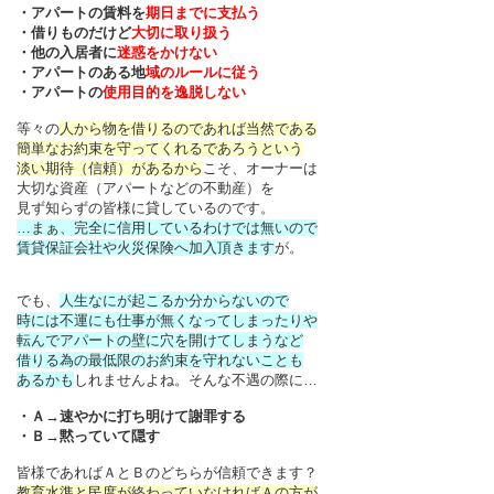
・アパートの賃料を
期日までに支払う
・借りものだけど
大切に取り扱う
・他の入居者に
迷惑をかけない
・アパートのある地
域のルールに従う
・アパートの
使用目的を逸脱しない
等々の
人から物を借りるのであれば当然である
簡単なお約束を守ってくれるであろうという
淡い期待（信頼）があるから
こそ、オーナーは
大切な資産（アパートなどの不動産）を
見ず知らずの皆様に貸しているのです。
…まぁ、完全に信用しているわけでは無いので
賃貸保証会社や火災保険へ加入頂きます
が。
でも、
人生なにが起こるか分からないので
時には不運にも仕事が無くなってしまったりや
転んでアパートの壁に穴を開けてしまうなど
借りる為の最低限のお約束を守れないことも
あるかも
しれませんよね。そんな不遇の際に…
・Ａ→速やかに打ち明けて謝罪する
・Ｂ→黙っていて隠す
皆様であればＡとＢのどちらが信頼できます？
教育水準と民度が終わっていなければＡの方が