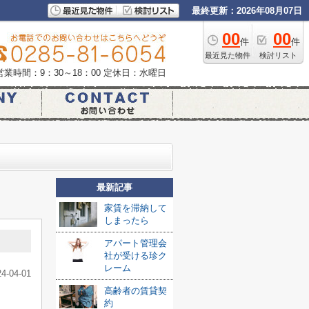
最終更新：2026年08月07日
00
00
件
件
最近見た物件
検討リスト
営業時間：9：30～18：00
定休日：水曜日
最新記事
家賃を滞納して
しまったら
アパート管理会
社が受ける珍ク
レーム
24-04-01
高齢者の賃貸契
約