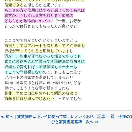
信頼できる
と感じるかと思います。
もしＢの方が信用に値すると感じるのであれば
貴方か、もしくは貴方を取り巻く環境の
どちらかが致命的にヤバい
ので一度、お寺か
どっかで修行させてもらった方が良いかと…
ここまでで何が言いたいかと言いますと…
前提としてはアパートを借りる上での約束事を
皆様が守ってくれると期待しています
し
万が一、約束が守れなかった場合であっても
素直に連絡を入れて貰って問題解決に前向きに
取組んで貰えれば、不動産屋もオーナーも
そこまで問題視しない
ので、もしもこの先で
アパートのお家賃を滞納してしまったり
室内に通常使用とは言い難い傷や汚れなどを
付けてしまうような事が起きましたら
是非、早めに自己申告をして問題の解決に
前向きに取り組んで頂きたい
。って話でした。
記事一覧
≪ 前へ｜賃貸物件はキレイに使って欲しいというお話
今後の
びと家賃査定基準｜次へ ≫