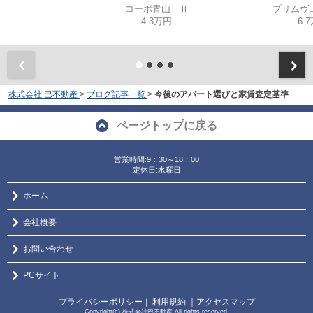
コーポ青山 Ⅱ
プリムヴ
4.3万円
6.
株式会社 巴不動産
>
ブログ記事一覧
>
今後のアパート選びと家賃査定基準
ページトップに戻る
営業時間:9：30～18：00
定休日:水曜日
ホーム
会社概要
お問い合わせ
PCサイト
プライバシーポリシー
利用規約
｜アクセスマップ
｜
Copyright(c) 株式会社巴不動産 All rights reserved.