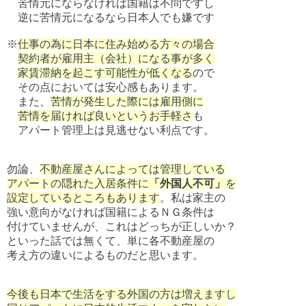
苦情元にならなければ国籍は不問ですし
逆に苦情元になるなら日本人でも嫌です
※
仕事の為に日本に住み始める方々の場合
契約者が雇用主（会社）になる事が多く
家賃滞納を起こす可能性が低くなる
ので
その点においては安心感もあります。
また、
苦情が発生した際には雇用側に
苦情を届ければ良いというお手軽さ
も
アパート管理上は見逃せない利点です。
勿論、
不動産屋さんによっては管理している
アパートの隠れた入居条件に
「外国人不可」
を
設定しているところもあります
。私は家主の
強い意向がなければ国籍によるＮＧ条件は
付けていませんが、これはどっちが正しいか？
といった話では無くて、単に各不動産屋の
考え方の違いによるものだと思います。
今後も日本で生活をする外国の方は増えますし