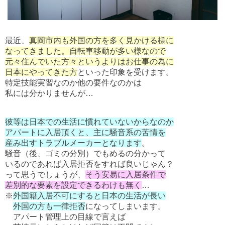
最近、
真岡市内も外国の方を多く見かける様に
なってきました。自転車移動が多い様なので
元々住んでいた方々というよりはお仕事の為に
日本にやってきた方
といった印象を受けます。
特定技能実習なのか他の要件なのかは
私には分かりませんが…
彼等は日本での生活に慣れていないからなのか
アパートに入居頂くと、主に騒音系の苦情を
産み出すトラブルメーカーとなります
。
騒音（後、ゴミの分別）でもめるの分かって
いるのであれば入居拒否をすれば良いじゃん？
って思うでしょうが、
そう安易に入居条件で
差別的な要素を設定できるわけも無く
…
※
外国籍入居不可にすると日本の生活が長い
外国の方も一律拒否
になってしまいます。
アパート管理上の目線で言えば