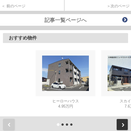
＜ 前のページ
＞次のページ
記事一覧ページへ
おすすめ物件
ヒーローハウス
スカイ
4.95万円
7.