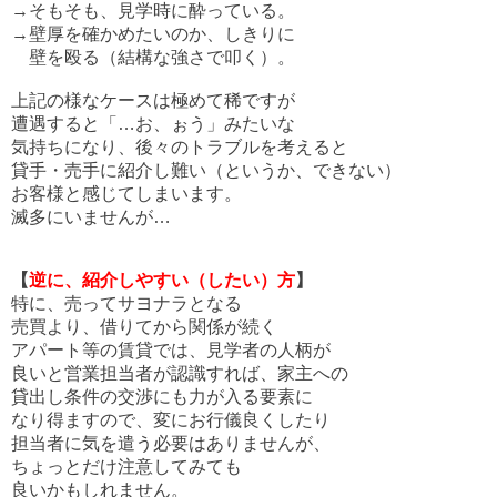
→そもそも、見学時に酔っている。
→壁厚を確かめたいのか、しきりに
壁を殴る（結構な強さで叩く）。
上記の様なケースは極めて稀ですが
遭遇すると「…お、ぉう」みたいな
気持ちになり、後々のトラブルを考えると
貸手・売手に紹介し難い（というか、できない）
お客様と感じてしまいます。
滅多にいませんが…
【
逆に、紹介しやすい（したい）方
】
特に、売ってサヨナラとなる
売買より、借りてから関係が続く
アパート等の賃貸では、見学者の人柄が
良いと営業担当者が認識すれば、家主への
貸出し条件の交渉にも力が入る要素に
なり得ますので、変にお行儀良くしたり
担当者に気を遣う必要はありませんが、
ちょっとだけ注意してみても
良いかもしれません。