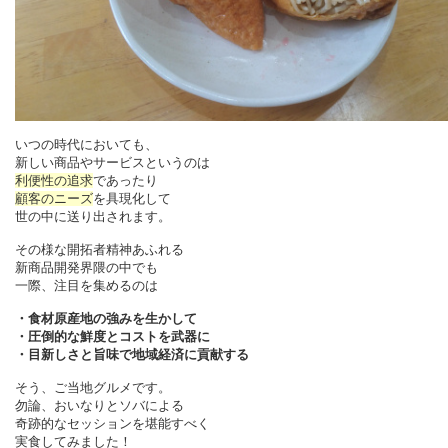
いつの時代においても、
新しい商品やサービスというのは
利便性の追求
であったり
顧客のニーズ
を具現化して
世の中に送り出されます。
その様な開拓者精神あふれる
新商品開発界隈の中でも
一際、注目を集めるのは
・食材原産地の強みを生かして
・圧倒的な鮮度とコストを武器に
・目新しさと旨味で地域経済に貢献する
そう、ご当地グルメです。
勿論、おいなりとソバによる
奇跡的なセッションを堪能すべく
実食してみました！