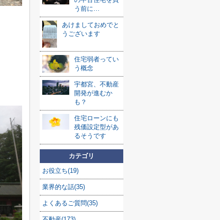
う前に…
あけましておめでと
うございます
住宅弱者ってい
う概念
宇都宮、不動産
開発が進むか
も？
住宅ローンにも
残価設定型があ
るそうです
カテゴリ
お役立ち(19)
業界的な話(35)
よくあるご質問(35)
不動産(173)