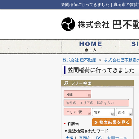
笠間稲荷に行ってきました｜真岡市の賃貸
株式会社 巴不動産
>
株式会社巴不動産
笠間稲荷に行ってきました
種別
エリア| 駅
賃料
面積
-
件該当
▼最近検索されたワード
大塚
｜
真岡市
｜
BS
｜
玄関ホール