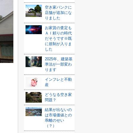
空き家バンクに
店舗が追加にな
りました
お家賃の査定も
ＡＩ頼りの時代
だそうです※既
に規制が入りま
した
2025年、建築基
準法が一部変わ
ります
インフレと不動
産
どうなる空き家
問題？
結果が出ないの
は市場価値との
乖離のせい
（？）