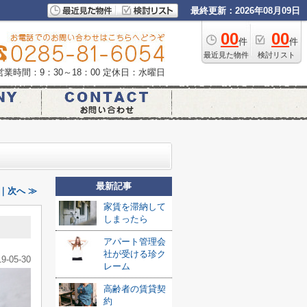
最終更新：2026年08月09日
00
00
件
件
最近見た物件
検討リスト
営業時間：9：30～18：00
定休日：水曜日
最新記事
｜次へ ≫
家賃を滞納して
しまったら
アパート管理会
社が受ける珍ク
19-05-30
レーム
高齢者の賃貸契
約