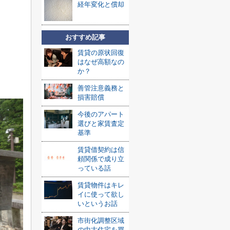
経年変化と償却
おすすめ記事
賃貸の原状回復
はなぜ高額なの
か？
善管注意義務と
損害賠償
今後のアパート
選びと家賃査定
基準
賃貸借契約は信
頼関係で成り立
っている話
賃貸物件はキレ
イに使って欲し
いというお話
市街化調整区域
の中古住宅を買