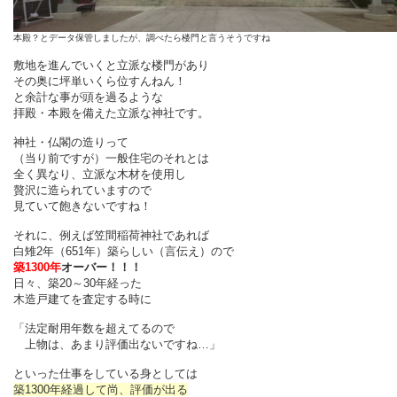
本殿？とデータ保管しましたが、調べたら楼門と言うそうですね
敷地を進んでいくと立派な楼門があり
その奥に坪単いくら位すんねん！
と余計な事が頭を過るような
拝殿・本殿を備えた立派な神社です。
神社・仏閣の造りって
（当り前ですが）一般住宅のそれとは
全く異なり、立派な木材を使用し
贅沢に造られていますので
見ていて飽きないですね！
それに、例えば笠間稲荷神社であれば
白雉2年（651年）築らしい（言伝え）ので
築1300年
オーバー！！！
日々、築20～30年経った
木造戸建てを査定する時に
「法定耐用年数を超えてるので
上物は、あまり評価出ないですね…」
といった仕事をしている身としては
築1300年経過して尚、評価が出る