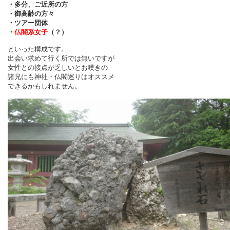
・多分、ご近所の方
・御高齢の方々
・ツアー団体
・
仏閣系女子
（？）
といった構成です。
出会い求めて行く所では無いですが
女性との接点が乏しいとお嘆きの
諸兄にも神社・仏閣巡りはオススメ
できるかもしれません。