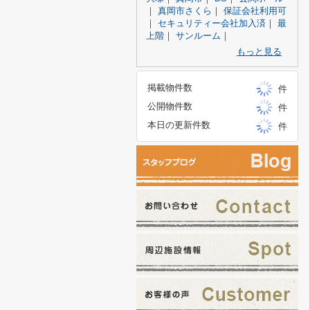
｜
真岡市さくら
｜
保証会社利用可
｜
セキュリティー会社加入済
｜
最
上階
｜
サンルーム
｜
もっと見る
掲載物件数
件
公開物件数
件
本日の更新件数
件