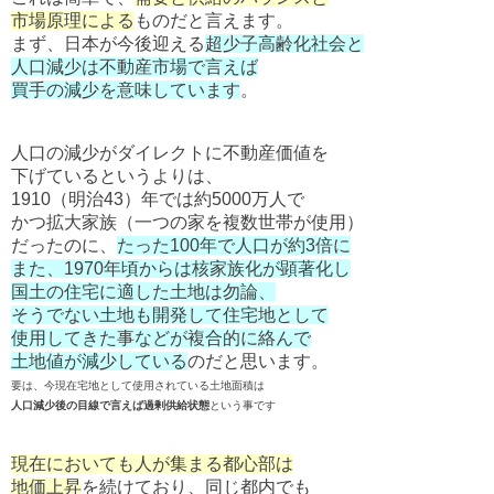
市場原理による
ものだと言えます。
まず、日本が今後迎える
超少子高齢化社会と
人口減少は不動産市場で言えば
買手の減少を意味しています
。
人口の減少がダイレクトに不動産価値を
下げているというよりは、
1910（明治43）年では約5000万人で
かつ拡大家族（一つの家を複数世帯が使用）
だったのに、
たった100年で人口が約3倍に
また、1970年頃からは核家族化が顕著化し
国土の住宅に適した土地は勿論、
そうでない土地も開発して住宅地として
使用してきた事などが複合的に絡んで
土地値が減少している
のだと思います。
要は、今現在宅地として使用されている土地面積は
人口減少後の目線で言えば過剰供給状態
という事です
現在においても人が集まる都心部は
地価上昇
を続けており、同じ都内でも