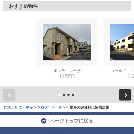
おすすめ物件
ポンテ ローザ
ゴールドエク
13.5万円
5.
株式会社 巴不動産
>
ブログ記事一覧
>
不動産の評価額は皆様次第
ページトップに戻る