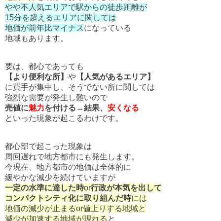
やや不人気エリアで駅からの徒歩距離が
15分を超えるエリアに関しては
地価が前年比マイナス
になっている
地域もあります。
要は、都心であっても
【より便利な所】
や
【人気があるエリア】
に買手が集中し、そうでない所に関しては
強烈な需要が発生し難いので
売値に
魅力
を付ける→結果、
安くなる
といった現象が起こるわけです。
都心部で起こった現象は
周回遅れで地方都市にも発生します。
今現在、地方都市の地価は全体的に
緩やかな減少を続けていますが
一定の水準に達した時
or
行政が本気を出して
コンパクトシティ化に取り組んだ時
には
地価の減少が止まるor値上りする地域と
減少が加速する地域が現れる
と