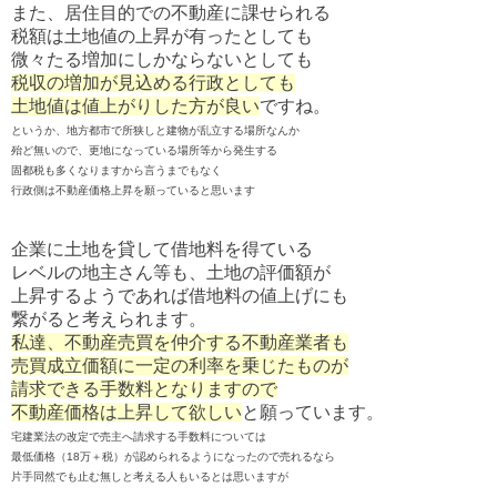
また、居住目的での不動産に課せられる
税額は土地値の上昇が有ったとしても
微々たる増加にしかならないとしても
税収の増加が見込める行政としても
土地値は値上がりした方が良い
ですね。
というか、地方都市で所狭しと建物が乱立する場所なんか
殆ど無いので、更地になっている場所等から発生する
固都税も多くなりますから言うまでもなく
行政側は不動産価格上昇を願っていると思います
企業に土地を貸して借地料を得ている
レベルの地主さん等も、土地の評価額が
上昇するようであれば借地料の値上げにも
繋がると考えられます。
私達、不動産売買を仲介する不動産業者も
売買成立価額に一定の利率を乗じたものが
請求できる手数料となりますので
不動産価格は上昇して欲しい
と願っています。
宅建業法の改定で売主へ請求する手数料については
最低価格（18万＋税）が認められるようになったので
売れるなら
片手同然でも止む無しと考える人もいるとは思いますが