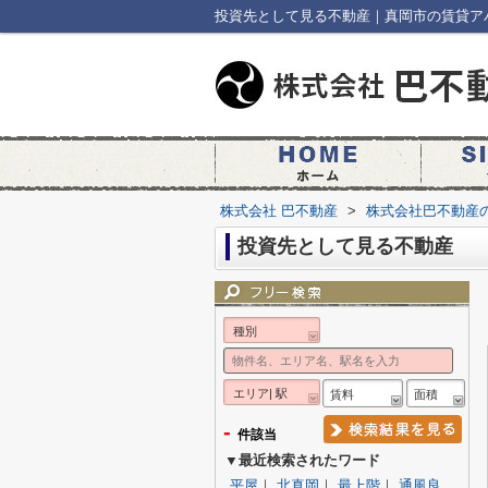
投資先として見る不動産｜真岡市の賃貸ア
株式会社 巴不動産
>
株式会社巴不動産
投資先として見る不動産
種別
エリア| 駅
賃料
面積
-
件該当
▼最近検索されたワード
平屋
｜
北真岡
｜
最上階
｜
通風良