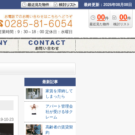
最終更新：2026年08月08日
00
00
件
件
最近見た物件
検討リスト
営業時間：9：30～18：00
定休日：水曜日
最新記事
家賃を滞納して
しまったら
アパート管理会
社が受ける珍ク
レーム
19-10-23
高齢者の賃貸契
約