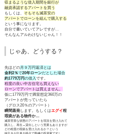
収まるような借入期間を銀行が
融資承認するアパートを買う
もしくは、
そもそも滅茶安の
アパートでローンを組んで購入する
という事になります。
自分で書いていてアレですが…
そんなんアルわけないじゃん！！
じゃあ、どうする？
先ほどの
月９万円返済とは
金利2％
で
20年ローン
だとした場合
約1779万円
の借入
です。
程度の良い中古住宅も買えない
ローンでアパートは買えません。
仮に1779万円で満室想定360万の
アパートが売っていたら
（グロス20％のアパート）
瞬間蒸発
します。もしくは
エグイ
程
瑕疵がある物件か…
滅茶苦茶な状態のアパートを現況を受け入れて
購入し、再生→貸出しという荒業もありますが
どの程度の瑕疵を受け入れるか？という
線引きが出来る時点で熟練の投資家ですし