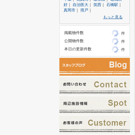
好
｜
自治医大
｜
筑西
｜
石橋駅
｜
真岡市
｜
雨戸
｜
もっと見る
掲載物件数
件
公開物件数
件
本日の更新件数
件