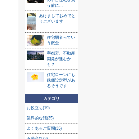
う前に…
あけましておめでと
うございます
住宅弱者ってい
う概念
宇都宮、不動産
開発が進むか
も？
住宅ローンにも
残価設定型があ
るそうです
カテゴリ
お役立ち(19)
業界的な話(35)
よくあるご質問(35)
不動産(173)