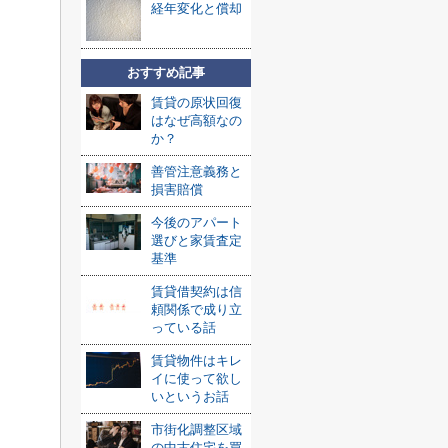
経年変化と償却
おすすめ記事
賃貸の原状回復
はなぜ高額なの
か？
善管注意義務と
損害賠償
今後のアパート
選びと家賃査定
基準
賃貸借契約は信
頼関係で成り立
っている話
賃貸物件はキレ
イに使って欲し
いというお話
市街化調整区域
の中古住宅を買