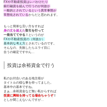
FXや不動産投資はレバかけたり
銀行融資を組んで行うのが何故か
一般的とされているという異常事態が
常態化されている
からだと思われます。
もっと簡単な言い方をすれば
身の丈を超えた
取引を行って
一発当ててやる！
というのが
FXや不動産投資の（何故か）
基本的な考え方
とされているのです。
そんなの、失敗したらエライ目に
合うの確定ですやん…
投資は余裕資金で行う
私のお付合いのある地主様が
タイトルの様な事を仰ってました。
基本中の基本ですね。
まぁ…余裕資金など無い私からすれば
投資に興味を持ってる場合ちゃうぞ
！
としか聞こえないんですが…