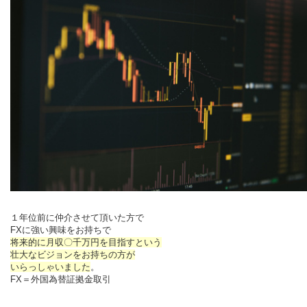
１年位前に仲介させて頂いた方で
FXに強い興味をお持ちで
将来的に月収〇千万円を目指すという
壮大なビジョンをお持ちの方が
いらっしゃいました
。
FX＝外国為替証拠金取引