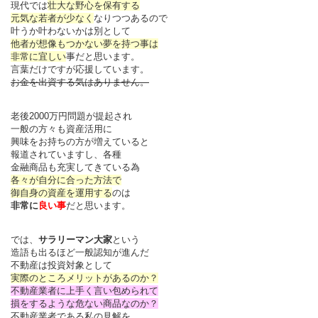
現代では
壮大な野心を保有する
元気な若者が少なく
なりつつあるので
叶うか叶わないかは別として
他者が想像もつかない夢を持つ事は
非常に宜しい
事だと思います。
言葉だけですが応援しています。
お金を出資する気はありません。
老後2000万円問題が提起され
一般の方々も資産活用に
興味をお持ちの方が増えていると
報道されていますし、各種
金融商品も充実してきている為
各々が自分に合った方法で
御自身の資産を運用する
のは
非常に
良い事
だと思います。
では、
サラリーマン大家
という
造語も出るほど一般認知が進んだ
不動産は投資対象として
実際のところメリットがあるのか？
不動産業者に上手く言い包められて
損をするような危ない商品なのか？
不動産業者である私の見解を