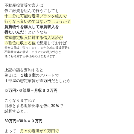
不動産投資等で言えば
仮に融資を組んで行うにしても
十二分に可能な返済プランを組んで
行うなら良いのではないでしょうか？
賃貸物件を購入して家賃収入を
得たいんだ！
というなら
満室想定収入に対する借入返済が
３割位に収まる位
で想定しておけば…
超辛口目線で言ってます。また立地の賃貸需要や
不動産自体の価値・エリアでの稀少性など
他にも考慮する事は死ぬほどあります。
上記の話を要約すると…
例えば、
１棟６室
のアパートで
１部屋の想定家賃が
５万円
だとしたら
５万円×６部屋＝月収３０万円
こうなりますね？
目標とする返済比率を仮に
30％
で
試算すると…
30万円×30％＝９万円
よって、
月々の返済が９万円で