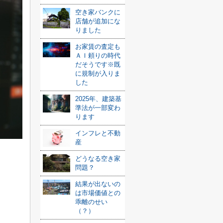
空き家バンクに
店舗が追加にな
りました
お家賃の査定も
ＡＩ頼りの時代
だそうです※既
に規制が入りま
した
2025年、建築基
準法が一部変わ
ります
インフレと不動
産
どうなる空き家
問題？
結果が出ないの
は市場価値との
乖離のせい
（？）