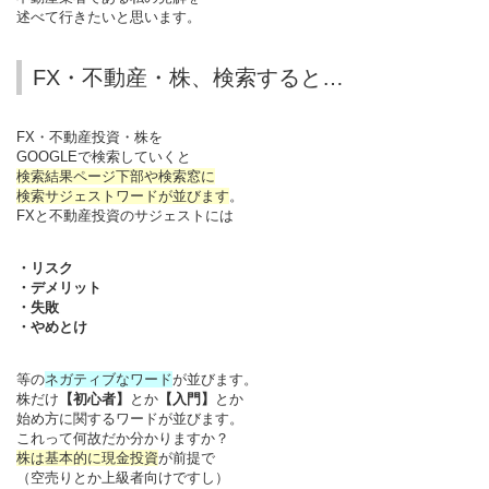
述べて行きたいと思います。
FX・不動産・株、検索すると…
FX・不動産投資・株を
GOOGLEで検索していくと
検索結果ページ下部や検索窓に
検索サジェストワードが並びます
。
FXと不動産投資のサジェストには
・リスク
・デメリット
・失敗
・やめとけ
等の
ネガティブなワード
が並びます。
株だけ
【初心者】
とか
【入門】
とか
始め方に関するワードが並びます。
これって何故だか分かりますか？
株は基本的に現金投資
が前提で
（空売りとか上級者向けですし）