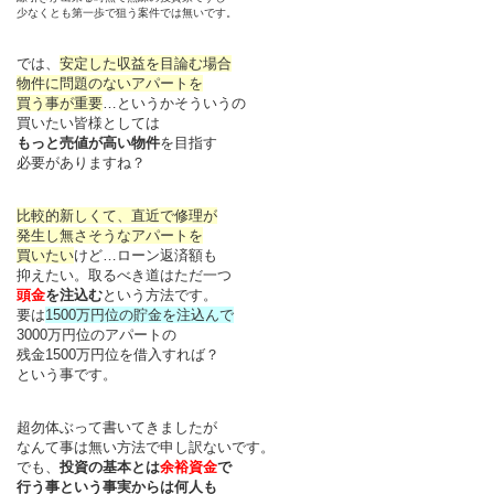
少なくとも第一歩で狙う案件では無いです。
では、
安定した収益を目論む場合
物件に問題のないアパートを
買う事が重要
…というかそういうの
買いたい皆様としては
もっと売値が高い物件
を目指す
必要がありますね？
比較的新しくて、直近で修理が
発生し無さそうなアパートを
買いたい
けど…ローン返済額も
抑えたい。取るべき道はただ一つ
頭金
を注込む
という方法です。
要は
1500万円位の貯金を注込んで
3000万円位のアパートの
残金1500万円位を借入すれば？
という事です。
超勿体ぶって書いてきましたが
なんて事は無い方法で申し訳ないです。
でも、
投資の基本とは
余裕資金
で
行う事という事実からは何人も